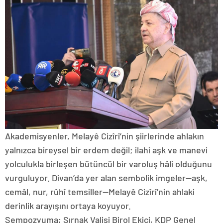
Akademisyenler, Melayê Cizîrî’nin şiirlerinde ahlakın
yalnızca bireysel bir erdem değil; ilahi aşk ve manevi
yolculukla birleşen bütüncül bir varoluş hâli olduğunu
vurguluyor. Divan’da yer alan sembolik imgeler—aşk,
cemâl, nur, rûhî temsiller—Melayê Cizîrî’nin ahlaki
derinlik arayışını ortaya koyuyor.
Sempozyuma; Şırnak Valisi Birol Ekici, KDP Genel