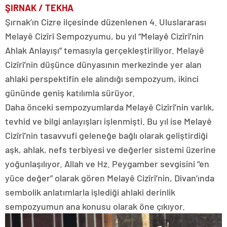
ŞIRNAK / TEKHA
Şırnak’ın Cizre ilçesinde düzenlenen 4. Uluslararası
Melayê Cizîrî Sempozyumu, bu yıl “Melayê Cizîrî’nin
Ahlak Anlayışı” temasıyla gerçekleştiriliyor. Melayê
Cizîrî’nin düşünce dünyasının merkezinde yer alan
ahlaki perspektifin ele alındığı sempozyum, ikinci
gününde geniş katılımla sürüyor.
Daha önceki sempozyumlarda Melayê Cizîrî’nin varlık,
tevhid ve bilgi anlayışları işlenmişti. Bu yıl ise Melayê
Cizîrî’nin tasavvufi geleneğe bağlı olarak geliştirdiği
aşk, ahlak, nefs terbiyesi ve değerler sistemi üzerine
yoğunlaşılıyor. Allah ve Hz. Peygamber sevgisini “en
yüce değer” olarak gören Melayê Cizîrî’nin, Divan’ında
sembolik anlatımlarla işlediği ahlaki derinlik
sempozyumun ana konusu olarak öne çıkıyor.