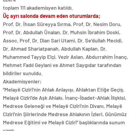
toplam 111 akademisyen katıldı.
Üç ayrı salonda devam eden oturumlarda;
Prof. Dr. İhsan Süreyya Sırma, Prof. Dr. Nesim Doru,
Prof. Dr. Abdullah Ünalan, Dr. Muhsin İbrahim Doski,
Assoc. Prof. Dr. Dian Sari Utami, Dr. Se’dullah Mecidi,
Dr. Ahmad Shariatpanah, Abdullah Kaplan, Dr.
Muhammed Tayyip Elçi, Vezir Aslan, Abdurrahim İnanç,
Mehmet Fadıl Geylani ve Ahmet Saygıdar tarafından
bildiriler sunuldu.
Akademisyenler;
“Melayê Cizîrî’nin Ahlak Anlayışı, Ahlaktan Etiğe Geçiş,
Melayê Cizîrî’de Aşk Ahlakı, İnanç–İbadet–Ahlak İlişkisi,
Medrese Geleneği ve Melayê Cizîrî’nin Divanı, Melayê
Cizîrî’nin Şiirlerinde Medrese Ahlakının İzleri, Günümüz
Medrese Eğitimi ve Melayê Cizîrî” başlıklarında sunum
yaptı.