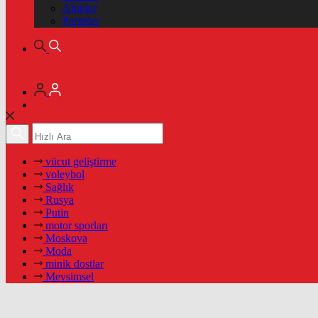
Altınlar
Pariteler
vücut geliştirme
voleybol
Sağlık
Rusya
Putin
motor sporları
Moskova
Moda
minik dostlar
Mevsimsel