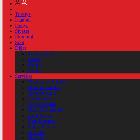
Türkiye
İstanbul
Dünya
Siyaset
Ekonomi
Spor
Diğer
Kamu İlanları
Asayiş
Eğitim
Yaşam
Servisler
Vizyondaki Filmler
Haftanin Filmleri
Hava Durumu
Yol Durumu
Yayın Akışları
Nöbetçi Eczaneler
Canlı Borsa
Puan Durumu
Kripto Paralar
Dövizler
Hisseler