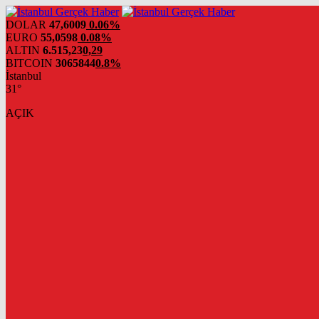
DOLAR
47,6009
0.06%
EURO
55,0598
0.08%
ALTIN
6.515,23
0,29
BITCOIN
3065844
0.8%
İstanbul
31°
AÇIK