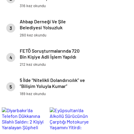
316 kez okundu
Ahbap Derneği Ve Şile
Belediyesi Yolsuzluk
3
Soruşturmasında Çarpıcı
260 kez okundu
Raporlar: Milyarlık Para Trafiği
Belgelendi
FETÖ Soruşturmalarında 720
Bin Kişiye Adli İşlem Yapıldı
4
212 kez okundu
5 İlde “Nitelikli Dolandırıcılık” ve
“Bilişim Yoluyla Kumar”
5
Operasyonu
189 kez okundu