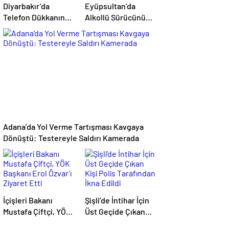
Diyarbakır’da
Eyüpsultan’da
Telefon Dükkanına
Alkollü Sürücünün
Silahlı Saldırı: 2
Çarptığı Motokurye
Kişiyi Yaralayan
Yaşamını Yitirdi:
Şüpheli Tutuklandı
Sanığın Tahliyesine
Aileden Tepki
Adana’da Yol Verme Tartışması Kavgaya
Dönüştü: Testereyle Saldırı Kamerada
İçişleri Bakanı
Şişli’de İntihar İçin
Mustafa Çiftçi, YÖK
Üst Geçide Çıkan
Başkanı Erol Özvar’ı
Kişi Polis