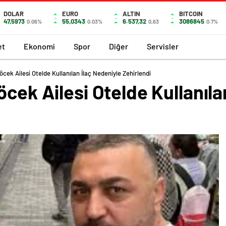
DOLAR
EURO
ALTIN
BITCOIN
47,5973
55,0343
6.537,32
3086845
0.06%
0.03%
0,63
0.7%
et
Ekonomi
Spor
Diğer
Servisler
öcek Ailesi Otelde Kullanılan İlaç Nedeniyle Zehirlendi
öcek Ailesi Otelde Kullanıla