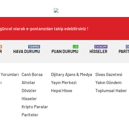
güncel olarak e-postanızdan takip edebilirsiniz !
K
TAHMİNİ
LİG
EKONOMİ
E
R
HAVA DURUMU
PUAN DURUMU
HISSELER
PARI
 Yorumları
Canlı Borsa
Dijitary Ajans & Medya
Sivas Gazetesi
ı
Altınlar
Yayın Merkezi
Yakın Gündem
Dövizler
Hepsi Hisse
Toplumsal Haber
Hisseler
Kripto Paralar
Pariteler