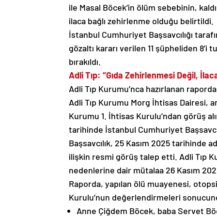
ile Masal Böcek’in ölüm sebebinin, kald
ilaca bağlı zehirlenme olduğu belirtildi.
İstanbul Cumhuriyet Başsavcılığı tara
gözaltı kararı verilen 11 şüpheliden 8’i 
bırakıldı.
Adli Tıp: “Gıda Zehirlenmesi Değil, İla
Adli Tıp Kurumu’nca hazırlanan raporda s
Adli Tıp Kurumu Morg İhtisas Dairesi, an
Kurumu 1. İhtisas Kurulu’ndan görüş al
tarihinde İstanbul Cumhuriyet Başsavcılı
Başsavcılık, 25 Kasım 2025 tarihinde a
ilişkin resmi görüş talep etti. Adli Tıp
nedenlerine dair mütalaa 26 Kasım 2025 t
Raporda, yapılan ölü muayenesi, otopsi 
Kurulu’nun değerlendirmeleri sonucun
Anne Çiğdem Böcek, baba Servet Böc