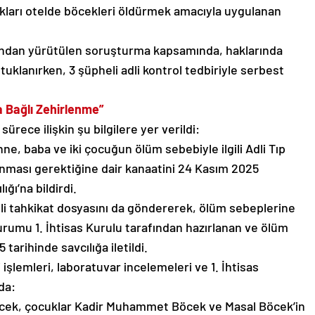
ıkları otelde böcekleri öldürmek amacıyla uygulanan
fından yürütülen soruşturma kapsamında, haklarında
tutuklanırken, 3 şüpheli adli kontrol tedbiriyle serbest
ca Bağlı Zehirlenme”
ürece ilişkin şu bilgilere yer verildi:
ne, baba ve iki çocuğun ölüm sebebiyle ilgili Adli Tıp
ınması gerektiğine dair kanaatini 24 Kasım 2025
ğı’na bildirdi.
dli tahkikat dosyasını da göndererek, ölüm sebeplerine
 Kurumu 1. İhtisas Kurulu tarafından hazırlanan ve ölüm
arihinde savcılığa iletildi.
işlemleri, laboratuvar incelemeleri ve 1. İhtisas
da:
ek, çocuklar Kadir Muhammet Böcek ve Masal Böcek’in