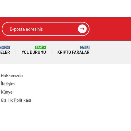
Ziyaret Etti
Tarafından İkna
Edildi
KONOMİ
TRAFİK
CANLI
TELER
YOL DURUMU
KRIPTO PARALAR
Hakkımızda
İletişim
Künye
Gizlilik Politikası