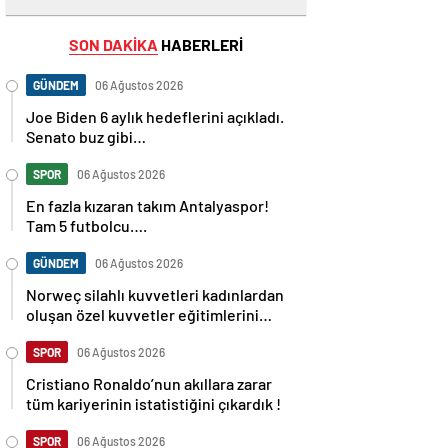
SON DAKİKA
HABERLERİ
GÜNDEM
06 Ağustos 2026
Joe Biden 6 aylık hedeflerini açıkladı.
Senato buz gibi…
SPOR
06 Ağustos 2026
En fazla kızaran takım Antalyaspor!
Tam 5 futbolcu….
GÜNDEM
06 Ağustos 2026
Norweç silahlı kuvvetleri kadınlardan
oluşan özel kuvvetler eğitimlerini
başlattı.
SPOR
06 Ağustos 2026
Cristiano Ronaldo’nun akıllara zarar
tüm kariyerinin istatistiğini çıkardık !
SPOR
06 Ağustos 2026