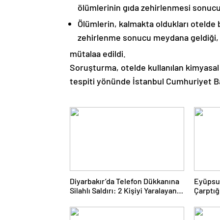
ölümlerinin gıda zehirlenmesi sonuc
Ölümlerin, kalmakta oldukları otelde 
zehirlenme sonucu meydana geldiği,
mütalaa edildi.
Soruşturma, otelde kullanılan kimyasal 
tespiti yönünde İstanbul Cumhuriyet Ba
Diyarbakır’da Telefon Dükkanına
Eyüpsul
Silahlı Saldırı: 2 Kişiyi Yaralayan
Çarptığ
Şüpheli Tutuklandı
Yitirdi
Aileden