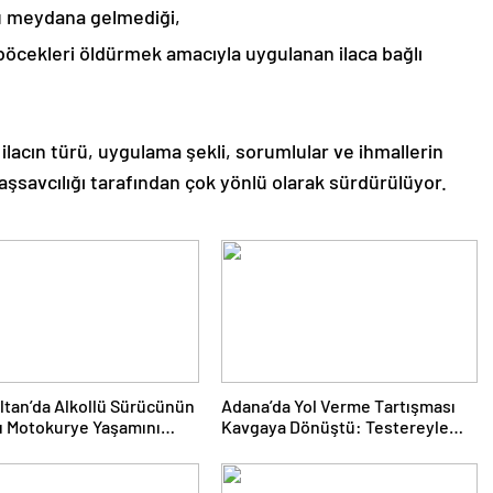
u meydana gelmediği,
böcekleri öldürmek amacıyla uygulanan ilaca bağlı
ilacın türü, uygulama şekli, sorumlular ve ihmallerin
şsavcılığı tarafından çok yönlü olarak sürdürülüyor.
tan’da Alkollü Sürücünün
Adana’da Yol Verme Tartışması
ı Motokurye Yaşamını
Kavgaya Dönüştü: Testereyle
: Sanığın Tahliyesine
Saldırı Kamerada
 Tepki