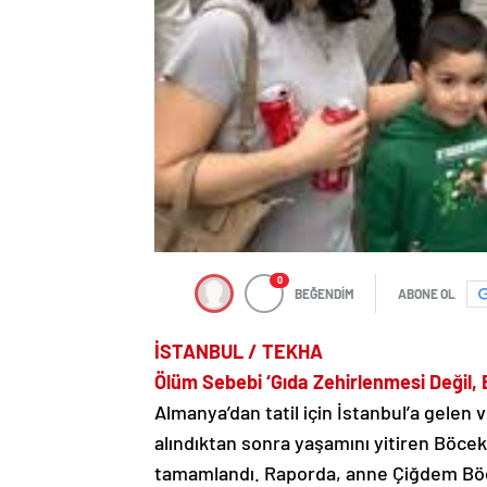
0
BEĞENDİM
ABONE OL
İSTANBUL / TEKHA
Ölüm Sebebi ‘Gıda Zehirlenmesi Değil, 
Almanya’dan tatil için İstanbul’a gelen
alındıktan sonra yaşamını yitiren Böcek
tamamlandı. Raporda, anne Çiğdem Bö