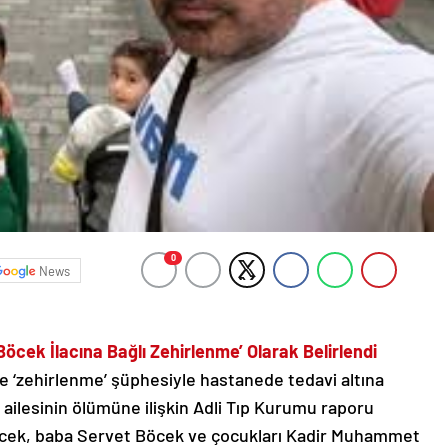
0
News
Böcek İlacına Bağlı Zehirlenme’ Olarak Belirlendi
 ve ‘zehirlenme’ şüphesiyle hastanede tedavi altına
 ailesinin ölümüne ilişkin Adli Tıp Kurumu raporu
cek, baba Servet Böcek ve çocukları Kadir Muhammet