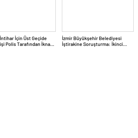
 İntihar İçin Üst Geçide
İzmir Büyükşehir Belediyesi
işi Polis Tarafından İkna
İştirakine Soruşturma: İkinci
Dalgada 2 Gözaltı