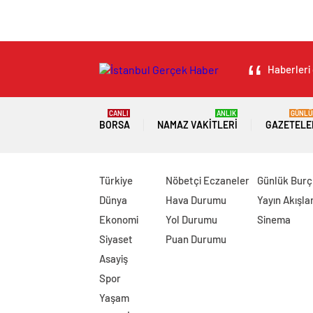
Haberleri 
CANLI
ANLIK
GÜNLÜ
BORSA
NAMAZ VAKITLERI
GAZETELE
Türkiye
Nöbetçi Eczaneler
Günlük Burç
Dünya
Hava Durumu
Yayın Akışlar
Ekonomi
Yol Durumu
Sinema
Siyaset
Puan Durumu
Asayiş
Spor
Yaşam