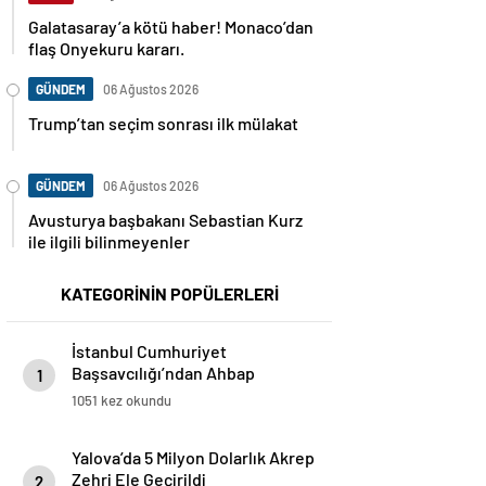
Galatasaray’a kötü haber! Monaco’dan
flaş Onyekuru kararı.
GÜNDEM
06 Ağustos 2026
Trump’tan seçim sonrası ilk mülakat
GÜNDEM
06 Ağustos 2026
Avusturya başbakanı Sebastian Kurz
ile ilgili bilinmeyenler
KATEGORİNİN POPÜLERLERİ
İstanbul Cumhuriyet
Başsavcılığı’ndan Ahbap
1
Soruşturması: Bilirkişi Heyeti
1051 kez okundu
Görevlendirildi
Yalova’da 5 Milyon Dolarlık Akrep
Zehri Ele Geçirildi
2