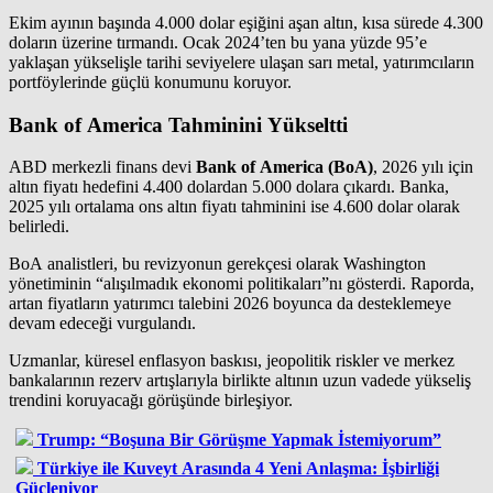
Ekim ayının başında 4.000 dolar eşiğini aşan altın, kısa sürede 4.300
doların üzerine tırmandı. Ocak 2024’ten bu yana yüzde 95’e
yaklaşan yükselişle tarihi seviyelere ulaşan sarı metal, yatırımcıların
portföylerinde güçlü konumunu koruyor.
Bank of America Tahminini Yükseltti
ABD merkezli finans devi
Bank of America (BoA)
, 2026 yılı için
altın fiyatı hedefini 4.400 dolardan 5.000 dolara çıkardı. Banka,
2025 yılı ortalama ons altın fiyatı tahminini ise 4.600 dolar olarak
belirledi.
BoA analistleri, bu revizyonun gerekçesi olarak Washington
yönetiminin “alışılmadık ekonomi politikaları”nı gösterdi. Raporda,
artan fiyatların yatırımcı talebini 2026 boyunca da desteklemeye
devam edeceği vurgulandı.
Uzmanlar, küresel enflasyon baskısı, jeopolitik riskler ve merkez
bankalarının rezerv artışlarıyla birlikte altının uzun vadede yükseliş
trendini koruyacağı görüşünde birleşiyor.
Trump: “Boşuna Bir Görüşme Yapmak İstemiyorum”
Türkiye ile Kuveyt Arasında 4 Yeni Anlaşma: İşbirliği
Güçleniyor