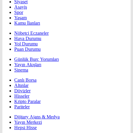
Siyaset
Asayiş
Spor
Yaşam
Kamu İlanları
Nöbetçi Eczaneler
Hava Durumu
Yol Durumu
Puan Durumu
Günlük Burç Yorumları
Yayın Akışları
Sinema
Canlı Borsa
Altınlar
Dövizler
Hisseler
Kripto Paralar
Pariteler
Dijitary Ajans & Medya
Yayın Merkezi
Hepsi Hisse