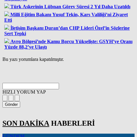
Türk Askerinin Lübnan Görev Süresi 2 Yıl Daha Uzatıldı
Milli Eğitim Bakanı Yusuf Tekin, Kars Valiliği’ni Ziyaret
Etti
İletişim Başkanı Duran’dan CHP Lideri Özel’in Sözlerine
Sert Tepki
Avro Bölgesi’nde Kamu Borcu Yükselişte: GSYH’ye Oranı
Yüzde 88,2’ye Ulaştı
Bu yazı yorumlara kapatılmıştır.
HIZLI YORUM YAP
Gönder
SON DAKİKA
HABERLERİ
GÜNDEM