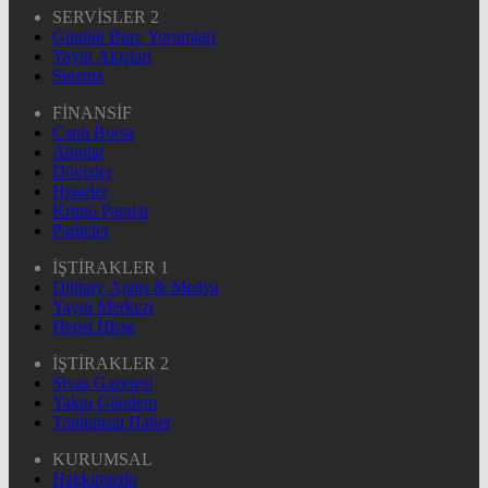
SERVİSLER 2
Günlük Burç Yorumları
Yayın Akışları
Sinema
FİNANSİF
Canlı Borsa
Altınlar
Dövizler
Hisseler
Kripto Paralar
Pariteler
İŞTİRAKLER 1
Dijitary Ajans & Medya
Yayın Merkezi
Hepsi Hisse
İŞTİRAKLER 2
Sivas Gazetesi
Yakın Gündem
Toplumsal Haber
KURUMSAL
Hakkımızda