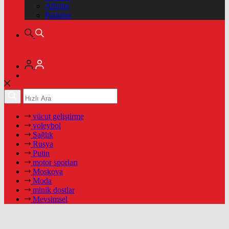
Altınlar
Pariteler
vücut geliştirme
voleybol
Sağlık
Rusya
Putin
motor sporları
Moskova
Moda
minik dostlar
Mevsimsel