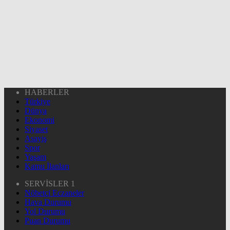
HABERLER
Türkiye
Dünya
Ekonomi
Siyaset
Asayiş
Spor
Yaşam
Kamu İlanları
SERVİSLER 1
Nöbetçi Eczaneler
Hava Durumu
Yol Durumu
Puan Durumu