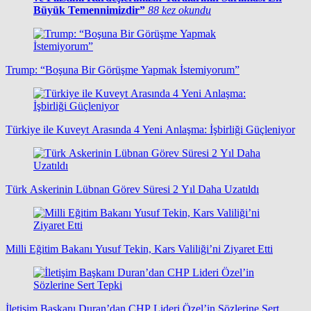
Büyük Temennimizdir”
88 kez okundu
Trump: “Boşuna Bir Görüşme Yapmak İstemiyorum”
Türkiye ile Kuveyt Arasında 4 Yeni Anlaşma: İşbirliği Güçleniyor
Türk Askerinin Lübnan Görev Süresi 2 Yıl Daha Uzatıldı
Milli Eğitim Bakanı Yusuf Tekin, Kars Valiliği’ni Ziyaret Etti
İletişim Başkanı Duran’dan CHP Lideri Özel’in Sözlerine Sert