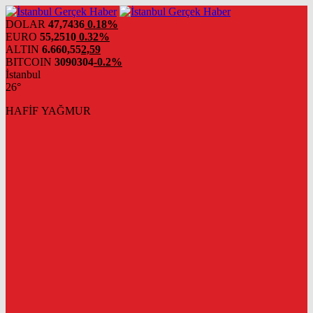
DOLAR
47,7436
0.18%
EURO
55,2510
0.32%
ALTIN
6.660,55
2,59
BITCOIN
3090304
-0.2%
İstanbul
26°
HAFİF YAĞMUR