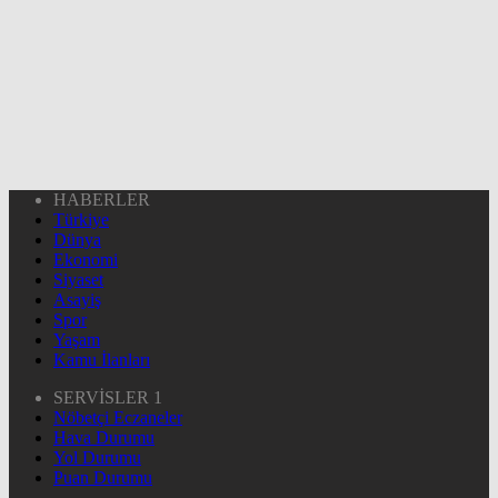
HABERLER
Türkiye
Dünya
Ekonomi
Siyaset
Asayiş
Spor
Yaşam
Kamu İlanları
SERVİSLER 1
Nöbetçi Eczaneler
Hava Durumu
Yol Durumu
Puan Durumu