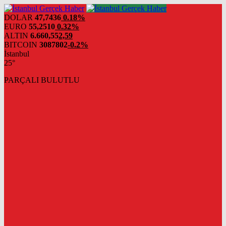
DOLAR
47,7436
0.18%
EURO
55,2510
0.32%
ALTIN
6.660,55
2,59
BITCOIN
3087802
-0.2%
İstanbul
25°
PARÇALI BULUTLU