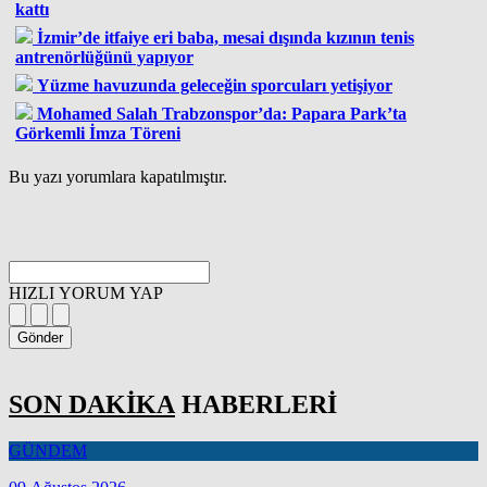
kattı
İzmir’de itfaiye eri baba, mesai dışında kızının tenis
antrenörlüğünü yapıyor
Yüzme havuzunda geleceğin sporcuları yetişiyor
Mohamed Salah Trabzonspor’da: Papara Park’ta
Görkemli İmza Töreni
Bu yazı yorumlara kapatılmıştır.
HIZLI YORUM YAP
Gönder
SON DAKİKA
HABERLERİ
GÜNDEM