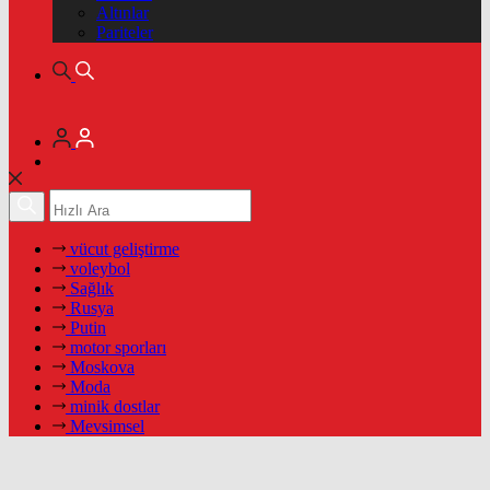
Altınlar
Pariteler
vücut geliştirme
voleybol
Sağlık
Rusya
Putin
motor sporları
Moskova
Moda
minik dostlar
Mevsimsel