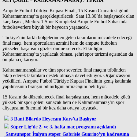
ALİ ÇAKIL – KAHRAMANMARAŞ / TEKHA
Ampute Futbol Türkiye Kupası Finali, 15 Kasım Cumartesi günü
Kahramanmaraş’ta gerçekleştirilecek. Saat 13.30’da başlayacak olan
karşılaşma, Merkez 1 Spor Kompleksi Ampute Futbol Sahasında
futbolseverlere büyük bir heyecan yaşatacak.
Türkiye’nin farklı bölgelerinden gelen takımların mücadele edeceği
final maçı, hem sporcuların azmini hem de ampute futbolun
yükselen başarısını gözler önüne serecek. Etkinliğin
Kahramanmaraş’ta yapılacak olması, şehri spor turizmi açısından da
ön plana çıkarıyor.
Kahramanmaraşlılar ve tüm spor severler, final maçını tribünden
takip ederek takımlara destek olmaya davet ediliyor. Organizasyon
yetkilileri, Ampute Futbol Türkiye Kupası Finalinin geniş katılımla
yapılmasının branşın bilinirliğini artıracağını belirtiyor.
15 Kasım’da düzenlenecek final karşılaşması, hem mücadele gücü
yüksek bir spor şöleni sunacak hem de Kahramanmaraş’ın spor
altyapısının önemini bir kez daha ortaya koyacak.
3 Bant Bilardo Heyecanı Kars’ta Başlıyor
Süper Lig’de 2. ve 3. hafta maç programı açıklandı
Samsunspor İtalyan stoper Gabriele Guarino’yu kadrosuna