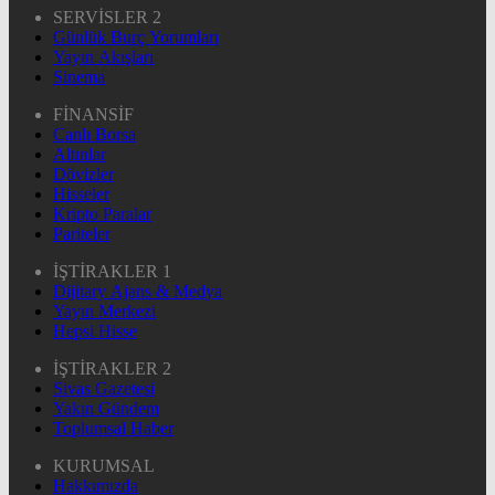
SERVİSLER 2
Günlük Burç Yorumları
Yayın Akışları
Sinema
FİNANSİF
Canlı Borsa
Altınlar
Dövizler
Hisseler
Kripto Paralar
Pariteler
İŞTİRAKLER 1
Dijitary Ajans & Medya
Yayın Merkezi
Hepsi Hisse
İŞTİRAKLER 2
Sivas Gazetesi
Yakın Gündem
Toplumsal Haber
KURUMSAL
Hakkımızda