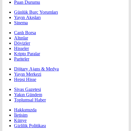
Puan Durumu
Günlük Burç Yorumları
Yayın Akışları
Sinema
Canlı Borsa
Altınlar
Dövizler
Hisseler
Kripto Paralar
Pariteler
Dijitary Ajans & Medya
Yayın Merkezi
Hepsi Hisse
Sivas Gazetesi
Yakın Gündem
Toplumsal Haber
Hakkımızda
İletişim
Künye
Gizlilik Politikası