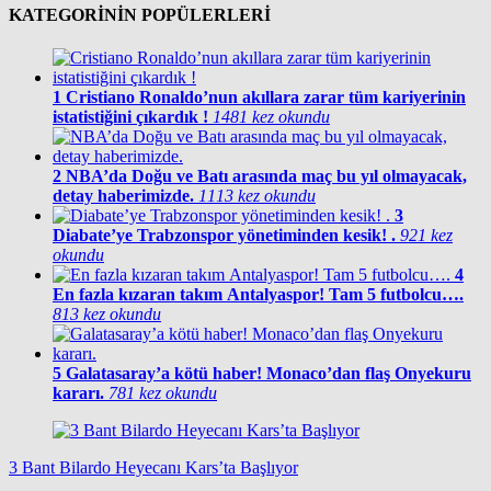
KATEGORİNİN POPÜLERLERİ
1
Cristiano Ronaldo’nun akıllara zarar tüm kariyerinin
istatistiğini çıkardık !
1481 kez okundu
2
NBA’da Doğu ve Batı arasında maç bu yıl olmayacak,
detay haberimizde.
1113 kez okundu
3
Diabate’ye Trabzonspor yönetiminden kesik! .
921 kez
okundu
4
En fazla kızaran takım Antalyaspor! Tam 5 futbolcu….
813 kez okundu
5
Galatasaray’a kötü haber! Monaco’dan flaş Onyekuru
kararı.
781 kez okundu
3 Bant Bilardo Heyecanı Kars’ta Başlıyor