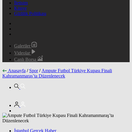
İletişim
Künye
Gizlilik Politikası
Galeriler
Videolar
Canlı Borsa
Anasayfa
/
Spor
/
Ampute Futbol Türkiye Kupası Finali
Kahramanmaraş’ta Düzenlenecek
İstanbul Gerçek Haber