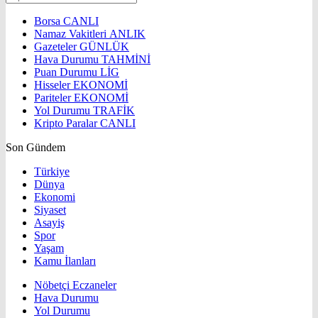
Borsa
CANLI
Namaz Vakitleri
ANLIK
Gazeteler
GÜNLÜK
Hava Durumu
TAHMİNİ
Puan Durumu
LİG
Hisseler
EKONOMİ
Pariteler
EKONOMİ
Yol Durumu
TRAFİK
Kripto Paralar
CANLI
Son Gündem
Türkiye
Dünya
Ekonomi
Siyaset
Asayiş
Spor
Yaşam
Kamu İlanları
Nöbetçi Eczaneler
Hava Durumu
Yol Durumu