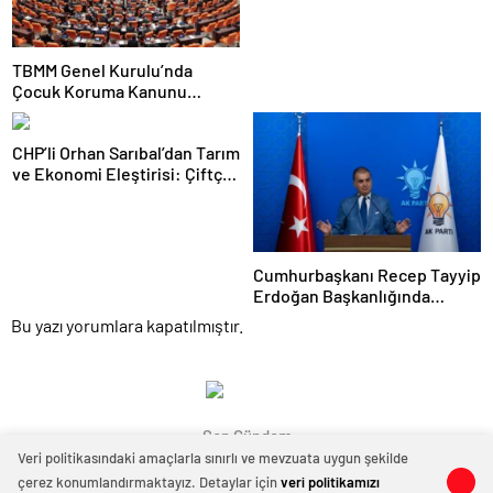
TBMM Genel Kurulu’nda
Çocuk Koruma Kanunu
teklifinde yeni maddeler
kabul edildi
CHP’li Orhan Sarıbal’dan Tarım
ve Ekonomi Eleştirisi: Çiftçi
Kaderiyle Baş Başa Kaldı
Cumhurbaşkanı Recep Tayyip
Erdoğan Başkanlığında
Toplanan AK Parti MKYK’da
Bu yazı yorumlara kapatılmıştır.
Gündem “Terörsüz Türkiye”
Süreci Oldu
Son Gündem
Veri politikasındaki amaçlarla sınırlı ve mevzuata uygun şekilde
çerez konumlandırmaktayız. Detaylar için
veri politikamızı
0
0