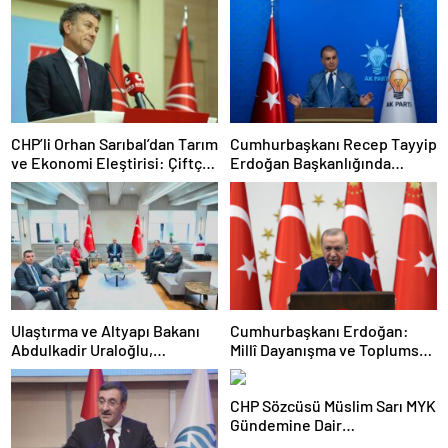
CHP’li Orhan Sarıbal’dan Tarım
Cumhurbaşkanı Recep Tayyip
ve Ekonomi Eleştirisi: Çiftçi
Erdoğan Başkanlığında
Kaderiyle Baş Başa Kaldı
Toplanan AK Parti MKYK’da
Gündem “Terörsüz Türkiye”
Süreci Oldu
Ulaştırma ve Altyapı Bakanı
Cumhurbaşkanı Erdoğan:
Abdulkadir Uraloğlu,
Millî Dayanışma ve Toplumsal
Afyonkarahisar Belediye
Bütünleşmenin
Başkanlarıyla Bir Araya Geldi
Güçlendirilmesine Dair Kanun
CHP Sözcüsü Müslim Sarı MYK
Teklifi Gazi Meclisimizin
Gündemine Dair
Takdirine Sunuldu
Açıklamalarda Bulundu: 8 İl