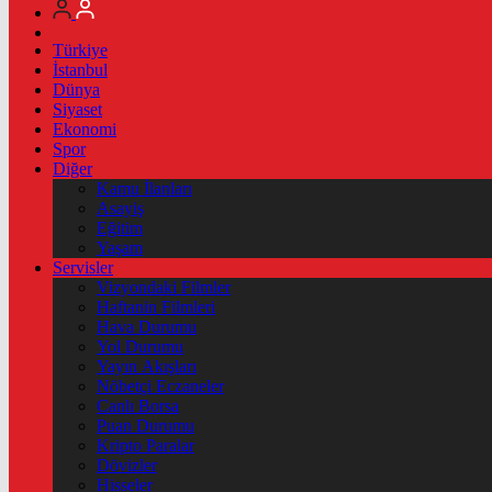
Türkiye
İstanbul
Dünya
Siyaset
Ekonomi
Spor
Diğer
Kamu İlanları
Asayiş
Eğitim
Yaşam
Servisler
Vizyondaki Filmler
Haftanin Filmleri
Hava Durumu
Yol Durumu
Yayın Akışları
Nöbetçi Eczaneler
Canlı Borsa
Puan Durumu
Kripto Paralar
Dövizler
Hisseler