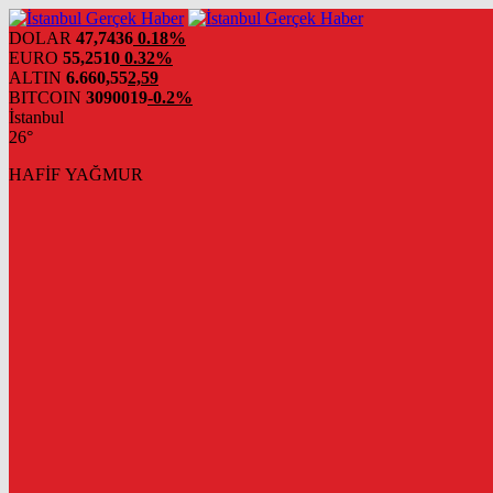
DOLAR
47,7436
0.18%
EURO
55,2510
0.32%
ALTIN
6.660,55
2,59
BITCOIN
3090019
-0.2%
İstanbul
26°
HAFİF YAĞMUR