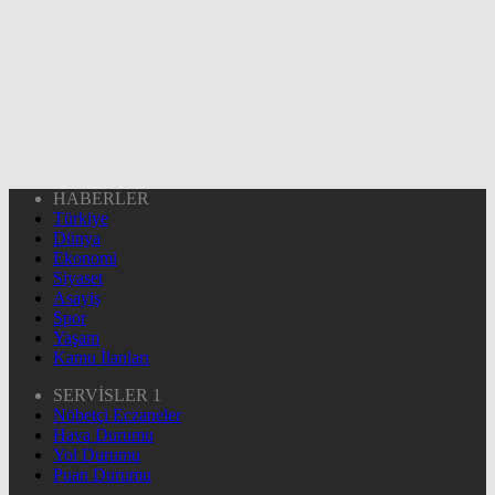
HABERLER
Türkiye
Dünya
Ekonomi
Siyaset
Asayiş
Spor
Yaşam
Kamu İlanları
SERVİSLER 1
Nöbetçi Eczaneler
Hava Durumu
Yol Durumu
Puan Durumu