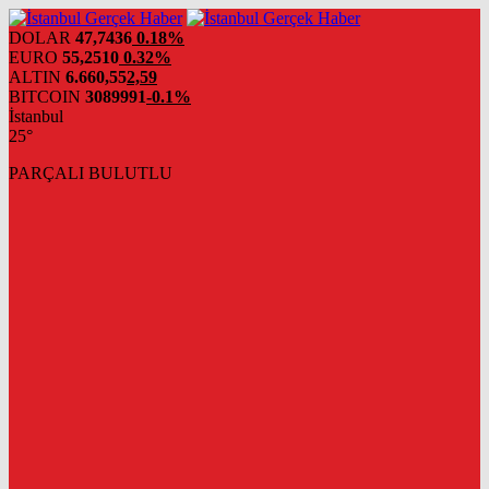
DOLAR
47,7436
0.18%
EURO
55,2510
0.32%
ALTIN
6.660,55
2,59
BITCOIN
3089991
-0.1%
İstanbul
25°
PARÇALI BULUTLU