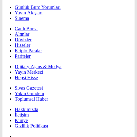
Günlük Burç Yorumları
Yayın Akışları
Sinema
Canlı Borsa
Altınlar
Dövizler
Hisseler
Kripto Paralar
Pariteler
Dijitary Ajans & Medya
Yayın Merkezi
Hepsi Hisse
Sivas Gazetesi
Yakın Gündem
Toplumsal Haber
Hakkımızda
İletişim
Künye
Gizlilik Politikası