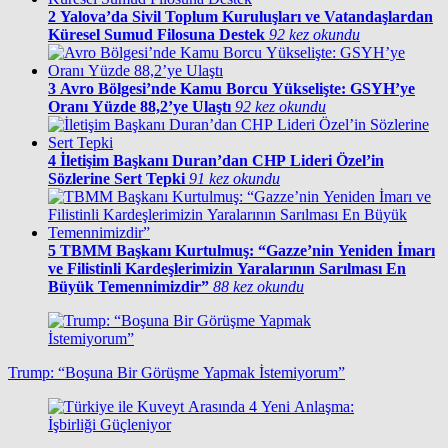
2
Yalova’da Sivil Toplum Kuruluşları ve Vatandaşlardan
Küresel Sumud Filosuna Destek
92 kez okundu
3
Avro Bölgesi’nde Kamu Borcu Yükselişte: GSYH’ye
Oranı Yüzde 88,2’ye Ulaştı
92 kez okundu
4
İletişim Başkanı Duran’dan CHP Lideri Özel’in
Sözlerine Sert Tepki
91 kez okundu
5
TBMM Başkanı Kurtulmuş: “Gazze’nin Yeniden İmarı
ve Filistinli Kardeşlerimizin Yaralarının Sarılması En
Büyük Temennimizdir”
88 kez okundu
Trump: “Boşuna Bir Görüşme Yapmak İstemiyorum”