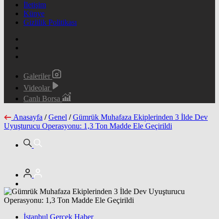
İletişim
Künye
Gizlilik Politikası
Galeriler
Videolar
Canlı Borsa
Anasayfa
/
Genel
/
Gümrük Muhafaza Ekiplerinden 3 İlde Dev
Uyuşturucu Operasyonu: 1,3 Ton Madde Ele Geçirildi
İstanbul Gerçek Haber