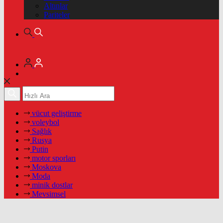
Altınlar
Pariteler
vücut geliştirme
voleybol
Sağlık
Rusya
Putin
motor sporları
Moskova
Moda
minik dostlar
Mevsimsel