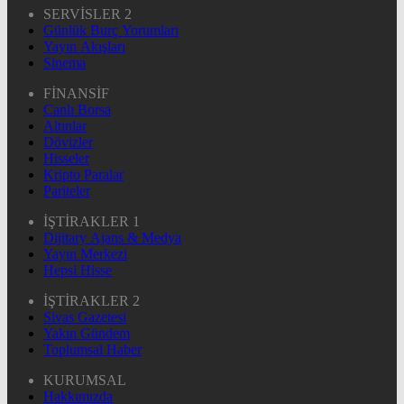
SERVİSLER 2
Günlük Burç Yorumları
Yayın Akışları
Sinema
FİNANSİF
Canlı Borsa
Altınlar
Dövizler
Hisseler
Kripto Paralar
Pariteler
İŞTİRAKLER 1
Dijitary Ajans & Medya
Yayın Merkezi
Hepsi Hisse
İŞTİRAKLER 2
Sivas Gazetesi
Yakın Gündem
Toplumsal Haber
KURUMSAL
Hakkımızda