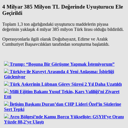
4 Milyar 385 Milyon TL Değerinde Uyuşturucu Ele
Geçirildi
Toplam 1,3 ton ağırlığındaki uyuşturucu maddelerin piyasa
değerinin yaklaşık 4 milyar 385 milyon Türk lirası olduğu bildirildi.
Operasyonlarla ilgili olarak Doğubayazıt, Edirne ve Aralık
Cumhuriyet Başsavcılıkları tarafından soruşturma başlatıldı.
Trump: “Boşuna Bir Görüşme Yapmak İstemiyorum”
Türkiye ile Kuveyt Arasında 4 Yeni Anlaşma: İşbirliği
Güçleniyor
Türk Askerinin Lübnan Görev Süresi 2 Yıl Daha Uzatıldı
Milli Eğitim Bakanı Yusuf Tekin, Kars Valiliği’ni Ziyaret
Etti
İletişim Başkanı Duran’dan CHP Lideri Özel’in Sözlerine
Sert Tepki
Avro Bölgesi’nde Kamu Borcu Yükselişte: GSYH’ye Oranı
Yüzde 88,2’ye Ulaştı