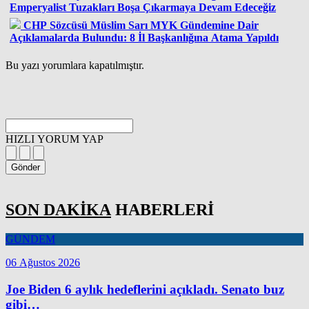
Emperyalist Tuzakları Boşa Çıkarmaya Devam Edeceğiz
CHP Sözcüsü Müslim Sarı MYK Gündemine Dair
Açıklamalarda Bulundu: 8 İl Başkanlığına Atama Yapıldı
Bu yazı yorumlara kapatılmıştır.
HIZLI YORUM YAP
Gönder
SON DAKİKA
HABERLERİ
GÜNDEM
06 Ağustos 2026
Joe Biden 6 aylık hedeflerini açıkladı. Senato buz
gibi…