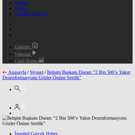
İletişim
Künye
Gizlilik Politikası
Galeriler
Videolar
Canlı Borsa
Anasayfa
/
Siyaset
/
İletişim Başkanı Duran: “2 Bin 500’e Yakın
Dezenformasyonu Gözler Önüne Serdik”
İstanbul Gerçek Haber