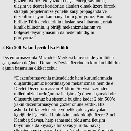
gözlemliyoruz. Ne yazık ki başta enerji, savunma,
ulaşım ve ticaret koridorları alanları olmak üzere birçok
stratejik projelerimize yönelik karşı propaganda ve
dezenformasyon kampanyalarını görüyoruz. Bununla
birlikte Türk devletlerinin uluslararası itibarının, ortak
kimlik bilincinin, iş birliği mekanizmalarının ve
bölgesel dayanışmasının da hedef alındığını
görüyoruz.”
2 Bin 500 Yalan İçerik İfşa Edildi
Dezenformasyonla Mücadele Merkezi bünyesinde yürütülen
çalışmalara değinen Duran, e-Devlet üzerinden kurulan bildirim
ağının başarısına dikkat çekti:
“Dezenformasyonla mücadelede hem kurumlarımızla
oluşturduğumuz koordinasyon mekanizması hem de e-
Devlet Dezenformasyon Bildirim Servisi üzerinden
milletimizle kurduğumuz iletişim ağı önem taşımaktadır.
Oluşturduğumuz bu sistemle bugüne kadar 2 bin 500’e
yakın dezenformasyonu gözler önüne serdik. Biz
aslında Türk devletlerine yönelik çok sayıda yalan
içeriği de ifşa ettik. Hepimizin tanık olduğu üzere 2’nci
Karabağ Savaşı, harp sahasında oldu ama iletişim
boyutunda da kıyasıya bir savaş yürüdü. Savaş
sürecinde ve sonrasında, Can Azerbaycan’ın Karabağ