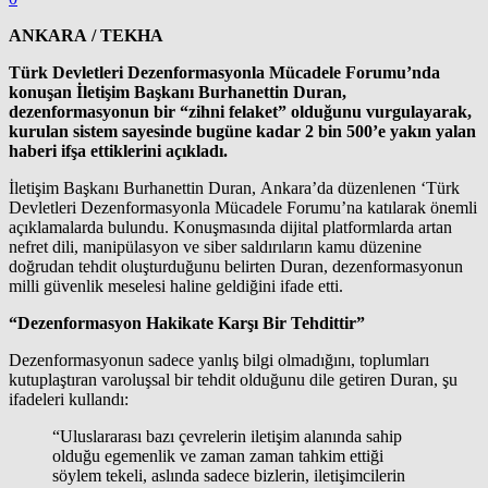
ANKARA / TEKHA
Türk Devletleri Dezenformasyonla Mücadele Forumu’nda
konuşan İletişim Başkanı Burhanettin Duran,
dezenformasyonun bir “zihni felaket” olduğunu vurgulayarak,
kurulan sistem sayesinde bugüne kadar 2 bin 500’e yakın yalan
haberi ifşa ettiklerini açıkladı.
İletişim Başkanı Burhanettin Duran, Ankara’da düzenlenen ‘Türk
Devletleri Dezenformasyonla Mücadele Forumu’na katılarak önemli
açıklamalarda bulundu. Konuşmasında dijital platformlarda artan
nefret dili, manipülasyon ve siber saldırıların kamu düzenine
doğrudan tehdit oluşturduğunu belirten Duran, dezenformasyonun
milli güvenlik meselesi haline geldiğini ifade etti.
“Dezenformasyon Hakikate Karşı Bir Tehdittir”
Dezenformasyonun sadece yanlış bilgi olmadığını, toplumları
kutuplaştıran varoluşsal bir tehdit olduğunu dile getiren Duran, şu
ifadeleri kullandı:
“Uluslararası bazı çevrelerin iletişim alanında sahip
olduğu egemenlik ve zaman zaman tahkim ettiği
söylem tekeli, aslında sadece bizlerin, iletişimcilerin