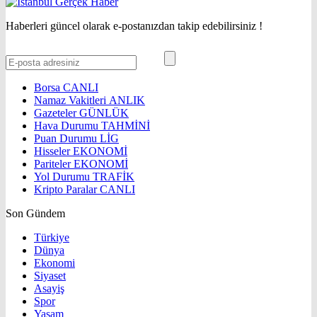
Haberleri güncel olarak e-postanızdan takip edebilirsiniz !
Borsa
CANLI
Namaz Vakitleri
ANLIK
Gazeteler
GÜNLÜK
Hava Durumu
TAHMİNİ
Puan Durumu
LİG
Hisseler
EKONOMİ
Pariteler
EKONOMİ
Yol Durumu
TRAFİK
Kripto Paralar
CANLI
Son Gündem
Türkiye
Dünya
Ekonomi
Siyaset
Asayiş
Spor
Yaşam