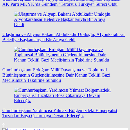
AK Parti MKYK’da Gündem “Terörsüz Türkiye” Süreci Oldu
Ulaştırma ve Altyapı Bakanı Abdulkadir Uraloğlu, Afyonkarahisar
Belediye Başkanlarıyla Bir Araya Geldi
Cumhurbaşkanı Erdoğan: Millî Dayanışma ve Toplumsal
Bütünleşmenin Güçlendirilmesine Dair Kanun Teklifi Gazi
Meclisimizin Takdirine Sunuldu
Cumhurbaşkanı Yardımcısı Yılmaz: Bölgemizdeki Emperyalist
Tuzakları Boşa Çıkarmaya Devam Edeceğiz