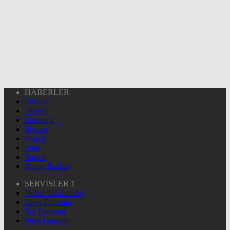
HABERLER
Türkiye
Dünya
Ekonomi
Siyaset
Asayiş
Spor
Yaşam
Kamu İlanları
SERVİSLER 1
Nöbetçi Eczaneler
Hava Durumu
Yol Durumu
Puan Durumu