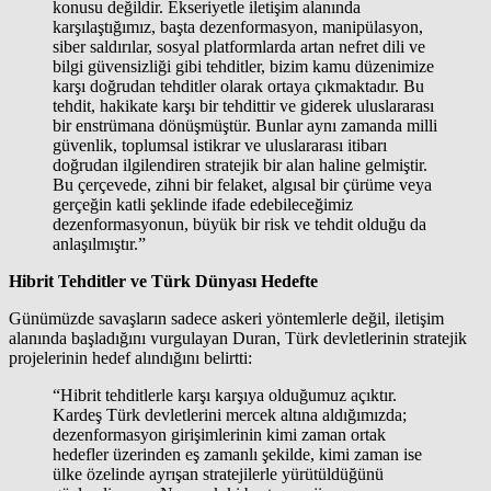
konusu değildir. Ekseriyetle iletişim alanında
karşılaştığımız, başta dezenformasyon, manipülasyon,
siber saldırılar, sosyal platformlarda artan nefret dili ve
bilgi güvensizliği gibi tehditler, bizim kamu düzenimize
karşı doğrudan tehditler olarak ortaya çıkmaktadır. Bu
tehdit, hakikate karşı bir tehdittir ve giderek uluslararası
bir enstrümana dönüşmüştür. Bunlar aynı zamanda milli
güvenlik, toplumsal istikrar ve uluslararası itibarı
doğrudan ilgilendiren stratejik bir alan haline gelmiştir.
Bu çerçevede, zihni bir felaket, algısal bir çürüme veya
gerçeğin katli şeklinde ifade edebileceğimiz
dezenformasyonun, büyük bir risk ve tehdit olduğu da
anlaşılmıştır.”
Hibrit Tehditler ve Türk Dünyası Hedefte
Günümüzde savaşların sadece askeri yöntemlerle değil, iletişim
alanında başladığını vurgulayan Duran, Türk devletlerinin stratejik
projelerinin hedef alındığını belirtti:
“Hibrit tehditlerle karşı karşıya olduğumuz açıktır.
Kardeş Türk devletlerini mercek altına aldığımızda;
dezenformasyon girişimlerinin kimi zaman ortak
hedefler üzerinden eş zamanlı şekilde, kimi zaman ise
ülke özelinde ayrışan stratejilerle yürütüldüğünü