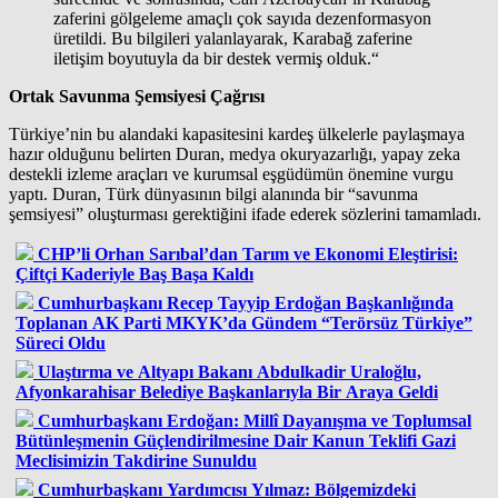
zaferini gölgeleme amaçlı çok sayıda dezenformasyon
üretildi. Bu bilgileri yalanlayarak, Karabağ zaferine
iletişim boyutuyla da bir destek vermiş olduk.“
Ortak Savunma Şemsiyesi Çağrısı
Türkiye’nin bu alandaki kapasitesini kardeş ülkelerle paylaşmaya
hazır olduğunu belirten Duran, medya okuryazarlığı, yapay zeka
destekli izleme araçları ve kurumsal eşgüdümün önemine vurgu
yaptı. Duran, Türk dünyasının bilgi alanında bir “savunma
şemsiyesi” oluşturması gerektiğini ifade ederek sözlerini tamamladı.
CHP’li Orhan Sarıbal’dan Tarım ve Ekonomi Eleştirisi:
Çiftçi Kaderiyle Baş Başa Kaldı
Cumhurbaşkanı Recep Tayyip Erdoğan Başkanlığında
Toplanan AK Parti MKYK’da Gündem “Terörsüz Türkiye”
Süreci Oldu
Ulaştırma ve Altyapı Bakanı Abdulkadir Uraloğlu,
Afyonkarahisar Belediye Başkanlarıyla Bir Araya Geldi
Cumhurbaşkanı Erdoğan: Millî Dayanışma ve Toplumsal
Bütünleşmenin Güçlendirilmesine Dair Kanun Teklifi Gazi
Meclisimizin Takdirine Sunuldu
Cumhurbaşkanı Yardımcısı Yılmaz: Bölgemizdeki