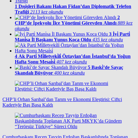
1
Dışişleri Bakanı Hakan Fidan’dan Diplomatik Telefon
Trafiği
2113 kez okundu
2
CHP’de İpekyolu İlçe Yönetimi Görevden Alındı
889 kez
okundu
3
İyi̇ Parti̇
Mani̇sa İl Başkanı Yunus Koca Oldu
435 kez okundu
4
Ak Parti̇ Mi̇lletveki̇li̇ Öztaylan’dan İstanbul’da Yoğun
Hafta Sonu Mesai̇si̇
407 kez okundu
5
Baski̇’de Sayaç
Skandalı Büyüyor
400 kez okundu
CHP’li Orhan Sarıbal’dan Tarım ve Ekonomi Eleştirisi: Çiftçi
Kaderiyle Baş Başa Kaldı
Cumhurbaşkanı Recep Tayyip Erdoğan Başkanlığında Toplanan