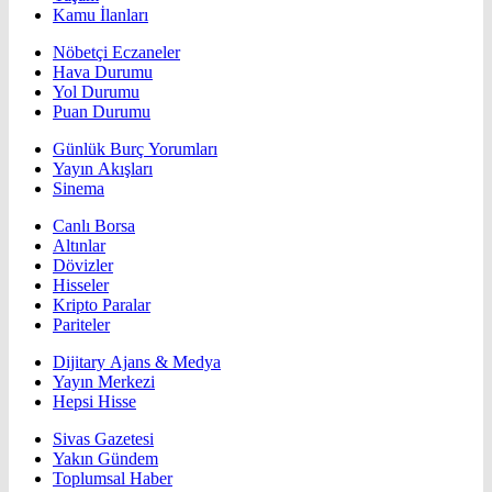
Kamu İlanları
Nöbetçi Eczaneler
Hava Durumu
Yol Durumu
Puan Durumu
Günlük Burç Yorumları
Yayın Akışları
Sinema
Canlı Borsa
Altınlar
Dövizler
Hisseler
Kripto Paralar
Pariteler
Dijitary Ajans & Medya
Yayın Merkezi
Hepsi Hisse
Sivas Gazetesi
Yakın Gündem
Toplumsal Haber