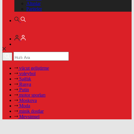
Altınlar
Pariteler
vücut geliştirme
voleybol
Sağlık
Rusya
Putin
motor sporları
Moskova
Moda
minik dostlar
Mevsimsel