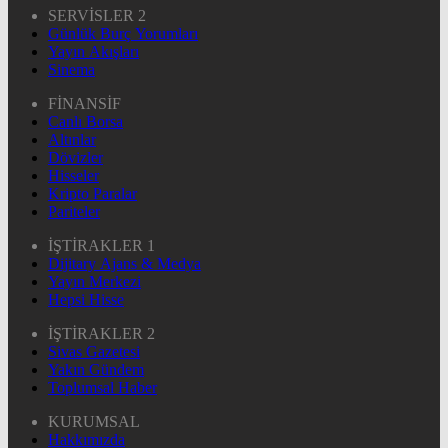
SERVİSLER 2
Günlük Burç Yorumları
Yayın Akışları
Sinema
FİNANSİF
Canlı Borsa
Altınlar
Dövizler
Hisseler
Kripto Paralar
Pariteler
İŞTİRAKLER 1
Dijitary Ajans & Medya
Yayın Merkezi
Hepsi Hisse
İŞTİRAKLER 2
Sivas Gazetesi
Yakın Gündem
Toplumsal Haber
KURUMSAL
Hakkımızda