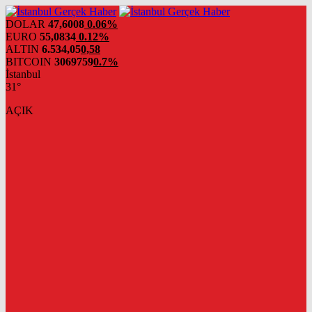
DOLAR
47,6008
0.06%
EURO
55,0834
0.12%
ALTIN
6.534,05
0,58
BITCOIN
3069759
0.7%
İstanbul
31°
AÇIK