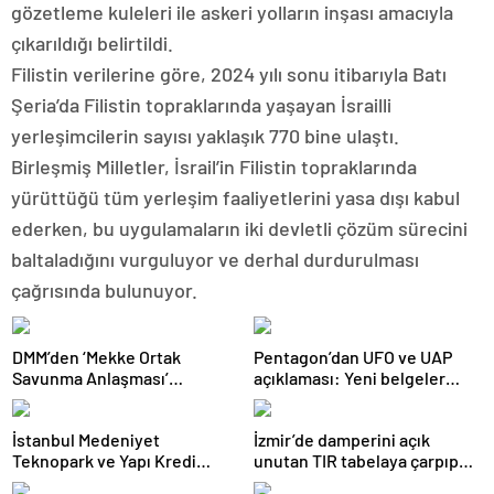
gözetleme kuleleri ile askeri yolların inşası amacıyla
çıkarıldığı belirtildi.
Filistin verilerine göre, 2024 yılı sonu itibarıyla Batı
Şeria’da Filistin topraklarında yaşayan İsrailli
yerleşimcilerin sayısı yaklaşık 770 bine ulaştı.
Birleşmiş Milletler, İsrail’in Filistin topraklarında
yürüttüğü tüm yerleşim faaliyetlerini yasa dışı kabul
ederken, bu uygulamaların iki devletli çözüm sürecini
baltaladığını vurguluyor ve derhal durdurulması
çağrısında bulunuyor.
DMM’den ‘Mekke Ortak
Pentagon’dan UFO ve UAP
Savunma Anlaşması’
açıklaması: Yeni belgeler
iddialarına yalanlama
kamuoyuyla paylaşıldı
İstanbul Medeniyet
İzmir’de damperini açık
Teknopark ve Yapı Kredi
unutan TIR tabelaya çarpıp
FRWRD’den açık inovasyon
devrildi: 1 yaralı