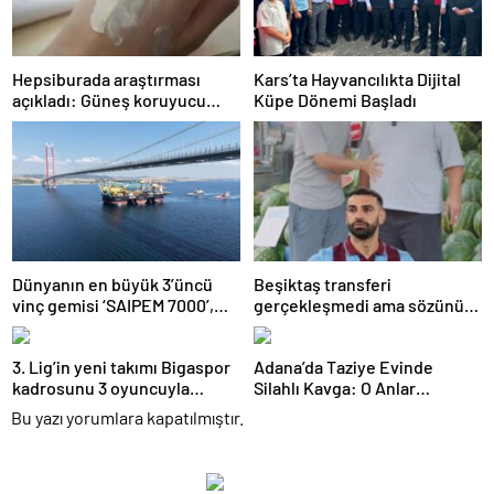
Hepsiburada araştırması
Kars’ta Hayvancılıkta Dijital
açıkladı: Güneş koruyucu
Küpe Dönemi Başladı
satışları yüzde 50 arttı
Dünyanın en büyük 3’üncü
Beşiktaş transferi
vinç gemisi ‘SAIPEM 7000’,
gerçekleşmedi ama sözünü
1915 Çanakkale Köprüsü’nün
tuttu: 500 kilo karpuz dağıttı
altından geçti
3. Lig’in yeni takımı Bigaspor
Adana’da Taziye Evinde
kadrosunu 3 oyuncuyla
Silahlı Kavga: O Anlar
güçlendirdi
Kamerada
Bu yazı yorumlara kapatılmıştır.