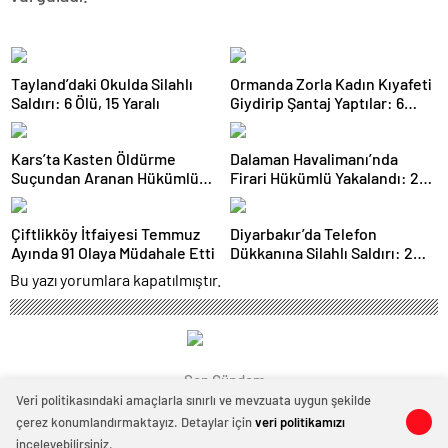
Tayland’daki Okulda Silahlı
Ormanda Zorla Kadın Kıyafeti
Saldırı: 6 Ölü, 15 Yaralı
Giydirip Şantaj Yaptılar: 6
Gözaltı
Kars’ta Kasten Öldürme
Dalaman Havalimanı’nda
Suçundan Aranan Hükümlü
Firari Hükümlü Yakalandı: 22
JASAT Operasyonuyla
Yıl Hapis Cezası Bulunuyordu
Yakalandı
Çiftlikköy İtfaiyesi Temmuz
Diyarbakır’da Telefon
Ayında 91 Olaya Müdahale Etti
Dükkanına Silahlı Saldırı: 2
Kişiyi Yaralayan Şüpheli
Bu yazı yorumlara kapatılmıştır.
Tutuklandı
Son Gündem
Veri politikasındaki amaçlarla sınırlı ve mevzuata uygun şekilde
çerez konumlandırmaktayız. Detaylar için
veri politikamızı
0
0
inceleyebilirsiniz.