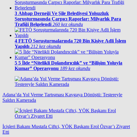
3
Ahbap Derneği Ve Şile Belediyesi Yolsuzluk
Soruşturmasında Çarpıcı Raporlar: Milyarlık Para
Trafiği Belgelendi
260 kez okundu
4
FETÖ Soruşturmalarında 720 Bin Kişiye Adli İşlem
Yapıldı
212 kez okundu
5
5 İlde “Nitelikli Dolandırıcılık” ve “Bilişim Yoluyla
Kumar” Operasyonu
189 kez okundu
Adana’da Yol Verme Tartışması Kavgaya Dönüştü: Testereyle
Saldırı Kamerada
İçişleri Bakanı Mustafa Çiftçi, YÖK Başkanı Erol Özvar’ı Ziyaret
Etti