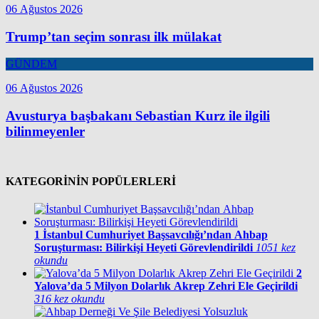
06 Ağustos 2026
Trump’tan seçim sonrası ilk mülakat
GÜNDEM
06 Ağustos 2026
Avusturya başbakanı Sebastian Kurz ile ilgili
bilinmeyenler
KATEGORİNİN POPÜLERLERİ
1
İstanbul Cumhuriyet Başsavcılığı’ndan Ahbap
Soruşturması: Bilirkişi Heyeti Görevlendirildi
1051 kez
okundu
2
Yalova’da 5 Milyon Dolarlık Akrep Zehri Ele Geçirildi
316 kez okundu