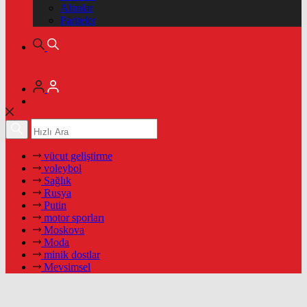
Altınlar
Pariteler
vücut geliştirme
voleybol
Sağlık
Rusya
Putin
motor sporları
Moskova
Moda
minik dostlar
Mevsimsel