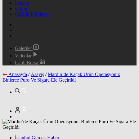
İletişim
Künye
Gizlilik Politikası
Galeriler
Videolar
Canlı Borsa
Anasayfa
/
Asayiş
/
Mardin’de Kaçak Ürün Operasyonu:
Binlerce Puro Ve Sigara Ele Geçirildi
İstanbul Gerçek Haber