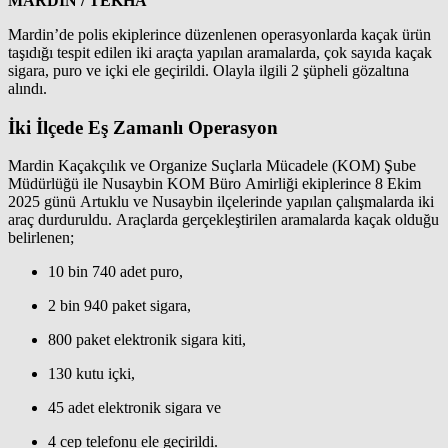
MARDİN / TEKHA
Mardin’de polis ekiplerince düzenlenen operasyonlarda kaçak ürün
taşıdığı tespit edilen iki araçta yapılan aramalarda, çok sayıda kaçak
sigara, puro ve içki ele geçirildi. Olayla ilgili 2 şüpheli gözaltına
alındı.
İki İlçede Eş Zamanlı Operasyon
Mardin Kaçakçılık ve Organize Suçlarla Mücadele (KOM) Şube
Müdürlüğü ile Nusaybin KOM Büro Amirliği ekiplerince 8 Ekim
2025 günü Artuklu ve Nusaybin ilçelerinde yapılan çalışmalarda iki
araç durduruldu. Araçlarda gerçekleştirilen aramalarda kaçak olduğu
belirlenen;
10 bin 740 adet puro,
2 bin 940 paket sigara,
800 paket elektronik sigara kiti,
130 kutu içki,
45 adet elektronik sigara ve
4 cep telefonu ele geçirildi.