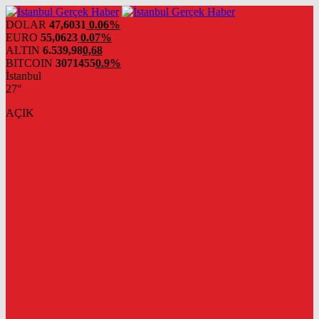
DOLAR
47,6031
0.06%
EURO
55,0623
0.07%
ALTIN
6.539,98
0,68
BITCOIN
3071455
0.9%
İstanbul
27°
AÇIK