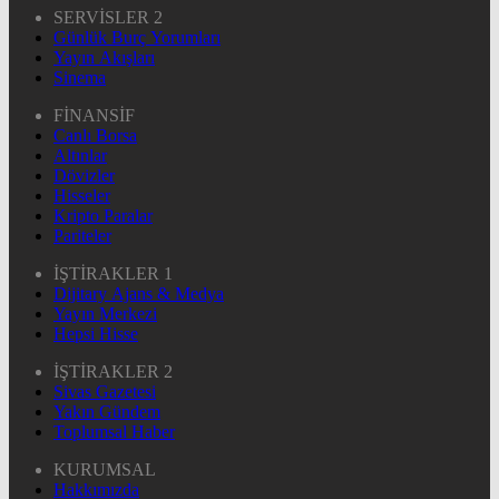
SERVİSLER 2
Günlük Burç Yorumları
Yayın Akışları
Sinema
FİNANSİF
Canlı Borsa
Altınlar
Dövizler
Hisseler
Kripto Paralar
Pariteler
İŞTİRAKLER 1
Dijitary Ajans & Medya
Yayın Merkezi
Hepsi Hisse
İŞTİRAKLER 2
Sivas Gazetesi
Yakın Gündem
Toplumsal Haber
KURUMSAL
Hakkımızda