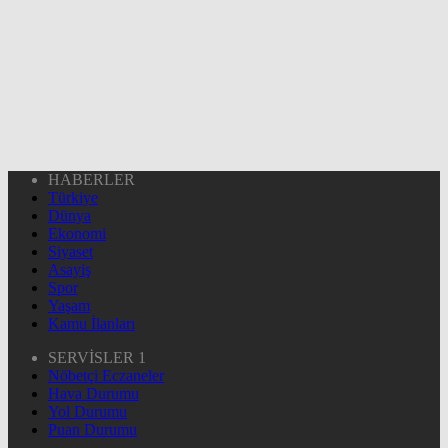
HABERLER
Türkiye
Dünya
Ekonomi
Siyaset
Asayiş
Spor
Yaşam
Kamu İlanları
SERVİSLER 1
Nöbetçi Eczaneler
Hava Durumu
Yol Durumu
Puan Durumu