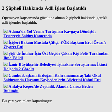
2 Şüpheli Hakkında Adli İşlem Başlatıldı
Operasyon kapsamında gözaltına alınan 2 şüpheli hakkında gerekli
adli işlemler başlatıldı.
Adana’da Yol Verme Tartışması Kavgaya Dönüştü:
Testereyle Saldırı Kamerada
İçişleri Bakanı Mustafa Çiftçi, YÖK Başkanı Erol Özvar’ı
Ziyaret Etti
Şişli’de İntihar İçin Üst Geçide Çıkan Kişi Polis Tarafından
İkna Edildi
İzmir Büyükşehir Belediyesi İştirakine Soruşturma: İkinci
Dalgada 2 Gözaltı
Cumhurbaşkanı Erdoğan, Kahramanmaraş’taki Okul
Saldırısında Hayatını Kaybedenlerin Ailelerini Kabul Etti
Antalya Kepez’de Zeytinlik Alanda Cansız Beden
Bulundu
Bu yazı yorumlara kapatılmıştır.