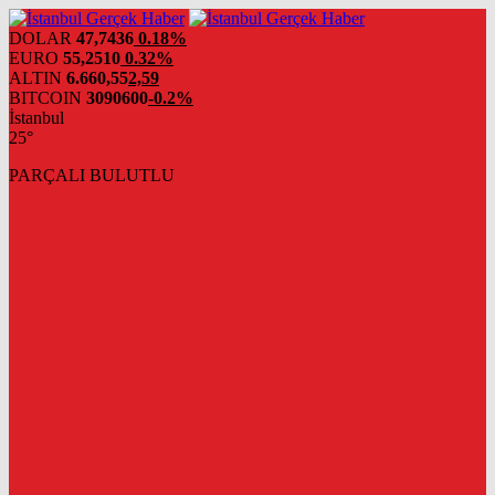
DOLAR
47,7436
0.18%
EURO
55,2510
0.32%
ALTIN
6.660,55
2,59
BITCOIN
3090600
-0.2%
İstanbul
25°
PARÇALI BULUTLU