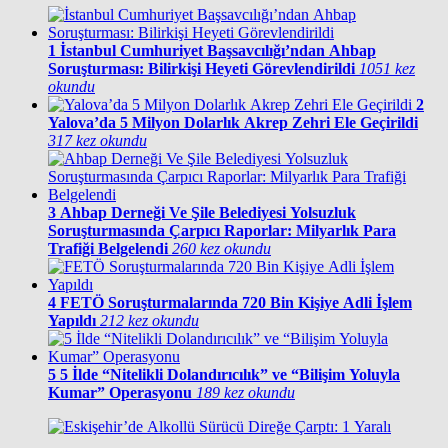
1
İstanbul Cumhuriyet Başsavcılığı’ndan Ahbap
Soruşturması: Bilirkişi Heyeti Görevlendirildi
1051 kez
okundu
2
Yalova’da 5 Milyon Dolarlık Akrep Zehri Ele Geçirildi
317 kez okundu
3
Ahbap Derneği Ve Şile Belediyesi Yolsuzluk
Soruşturmasında Çarpıcı Raporlar: Milyarlık Para
Trafiği Belgelendi
260 kez okundu
4
FETÖ Soruşturmalarında 720 Bin Kişiye Adli İşlem
Yapıldı
212 kez okundu
5
5 İlde “Nitelikli Dolandırıcılık” ve “Bilişim Yoluyla
Kumar” Operasyonu
189 kez okundu