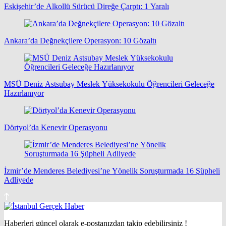
Eskişehir’de Alkollü Sürücü Direğe Çarptı: 1 Yaralı
Ankara’da Değnekçilere Operasyon: 10 Gözaltı
MSÜ Deniz Astsubay Meslek Yüksekokulu Öğrencileri Geleceğe
Hazırlanıyor
Dörtyol’da Kenevir Operasyonu
İzmir’de Menderes Belediyesi’ne Yönelik Soruşturmada 16 Şüpheli
Adliyede
Haberleri güncel olarak e-postanızdan takip edebilirsiniz !