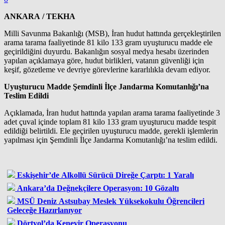
ANKARA / TEKHA
Milli Savunma Bakanlığı (MSB), İran hudut hattında gerçekleştirilen
arama tarama faaliyetinde 81 kilo 133 gram uyuşturucu madde ele
geçirildiğini duyurdu. Bakanlığın sosyal medya hesabı üzerinden
yapılan açıklamaya göre, hudut birlikleri, vatanın güvenliği için
keşif, gözetleme ve devriye görevlerine kararlılıkla devam ediyor.
Uyuşturucu Madde Şemdinli İlçe Jandarma Komutanlığı’na
Teslim Edildi
Açıklamada, İran hudut hattında yapılan arama tarama faaliyetinde 3
adet çuval içinde toplam 81 kilo 133 gram uyuşturucu madde tespit
edildiği belirtildi. Ele geçirilen uyuşturucu madde, gerekli işlemlerin
yapılması için Şemdinli İlçe Jandarma Komutanlığı’na teslim edildi.
Eskişehir’de Alkollü Sürücü Direğe Çarptı: 1 Yaralı
Ankara’da Değnekçilere Operasyon: 10 Gözaltı
MSÜ Deniz Astsubay Meslek Yüksekokulu Öğrencileri
Geleceğe Hazırlanıyor
Dörtyol’da Kenevir Operasyonu