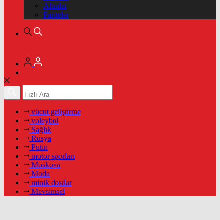
Altınlar
Pariteler
vücut geliştirme
voleybol
Sağlık
Rusya
Putin
motor sporları
Moskova
Moda
minik dostlar
Mevsimsel