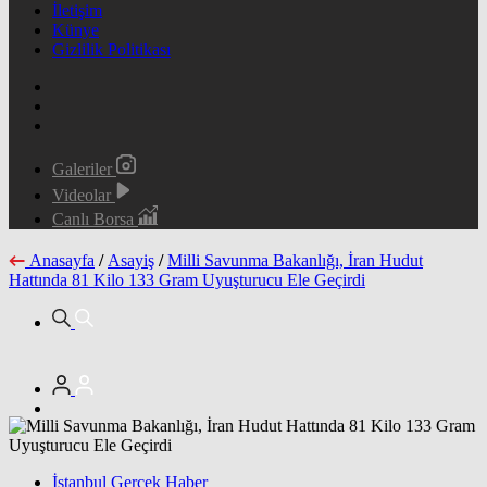
İletişim
Künye
Gizlilik Politikası
Galeriler
Videolar
Canlı Borsa
Anasayfa
/
Asayiş
/
Milli Savunma Bakanlığı, İran Hudut
Hattında 81 Kilo 133 Gram Uyuşturucu Ele Geçirdi
İstanbul Gerçek Haber