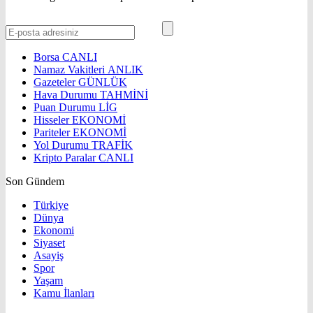
Borsa
CANLI
Namaz Vakitleri
ANLIK
Gazeteler
GÜNLÜK
Hava Durumu
TAHMİNİ
Puan Durumu
LİG
Hisseler
EKONOMİ
Pariteler
EKONOMİ
Yol Durumu
TRAFİK
Kripto Paralar
CANLI
Son Gündem
Türkiye
Dünya
Ekonomi
Siyaset
Asayiş
Spor
Yaşam
Kamu İlanları