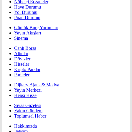
Nöbetçi Eczaneler
Hava Durumu
Yol Durumu
Puan Durumu
Günlük Burç Yorumları
Yayın Akışları
Sinema
Canlı Borsa
Altınlar
Dövizler
Hisseler
Kripto Paralar
Pariteler
Dijitary Ajans & Medya
Yayın Merkezi
Hepsi Hisse
Sivas Gazetesi
Yakın Gündem
Toplumsal Haber
Hakkımızda
İletişim