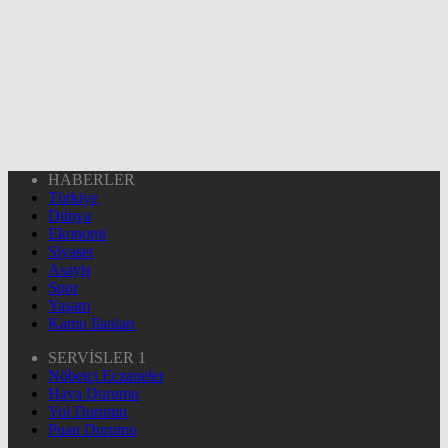
HABERLER
Türkiye
Dünya
Ekonomi
Siyaset
Asayiş
Spor
Yaşam
Kamu İlanları
SERVİSLER 1
Nöbetçi Eczaneler
Hava Durumu
Yol Durumu
Puan Durumu