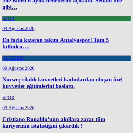
Joe Biden 6 aylık hedeflerini açıkladı. Senato buz
gibi…
SPOR
09 Ağustos 2026
En fazla kızaran takım Antalyaspor! Tam 5
futbolcu….
GÜNDEM
09 Ağustos 2026
Norweç silahlı kuvvetleri kadınlardan oluşan özel
kuvvetler eğitimlerini başlattı.
SPOR
09 Ağustos 2026
Cristiano Ronaldo’nun akıllara zarar tüm
kariyerinin istatistiğini çıkardık !