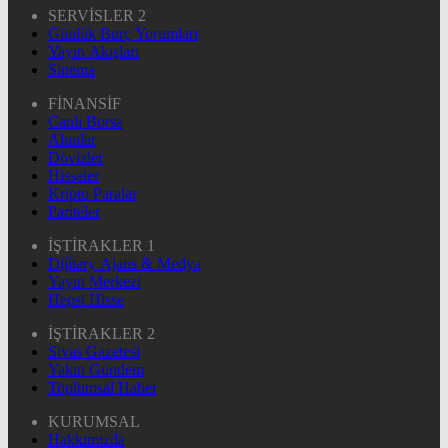
SERVİSLER 2
Günlük Burç Yorumları
Yayın Akışları
Sinema
FİNANSİF
Canlı Borsa
Altınlar
Dövizler
Hisseler
Kripto Paralar
Pariteler
İŞTİRAKLER 1
Dijitary Ajans & Medya
Yayın Merkezi
Hepsi Hisse
İŞTİRAKLER 2
Sivas Gazetesi
Yakın Gündem
Toplumsal Haber
KURUMSAL
Hakkımızda