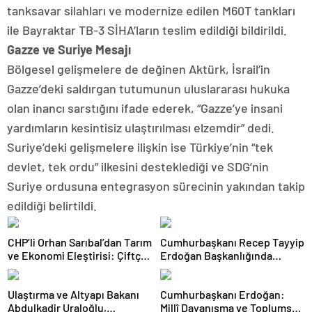
tanksavar silahları ve modernize edilen M60T tankları
ile Bayraktar TB-3 SİHA’ların teslim edildiği bildirildi.
Gazze ve Suriye Mesajı
Bölgesel gelişmelere de değinen Aktürk, İsrail’in
Gazze’deki saldırgan tutumunun uluslararası hukuka
olan inancı sarstığını ifade ederek, “Gazze’ye insani
yardımların kesintisiz ulaştırılması elzemdir” dedi.
Suriye’deki gelişmelere ilişkin ise Türkiye’nin “tek
devlet, tek ordu” ilkesini desteklediği ve SDG’nin
Suriye ordusuna entegrasyon sürecinin yakından takip
edildiği belirtildi.
CHP’li Orhan Sarıbal’dan Tarım
Cumhurbaşkanı Recep Tayyip
ve Ekonomi Eleştirisi: Çiftçi
Erdoğan Başkanlığında
Kaderiyle Baş Başa Kaldı
Toplanan AK Parti MKYK’da
Gündem “Terörsüz Türkiye”
Ulaştırma ve Altyapı Bakanı
Cumhurbaşkanı Erdoğan:
Süreci Oldu
Abdulkadir Uraloğlu,
Millî Dayanışma ve Toplumsal