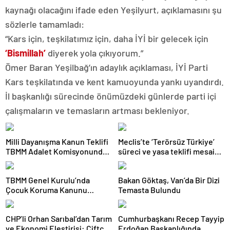
kaynağı olacağını ifade eden Yeşilyurt, açıklamasını şu
sözlerle tamamladı:
“Kars için, teşkilatımız için, daha İYİ bir gelecek için
‘Bismillah’
diyerek yola çıkıyorum.”
Ömer Baran Yeşilbağ’ın adaylık açıklaması, İYİ Parti
Kars teşkilatında ve kent kamuoyunda yankı uyandırdı.
İl başkanlığı sürecinde önümüzdeki günlerde parti içi
çalışmaların ve temasların artması bekleniyor.
Milli Dayanışma Kanun Teklifi
Meclis’te ‘Terörsüz Türkiye’
TBMM Adalet Komisyonunda
süreci ve yasa teklifi mesaisi:
kabul edildi
Partilerden çarpıcı
açıklamalar
TBMM Genel Kurulu’nda
Bakan Göktaş, Van’da Bir Dizi
Çocuk Koruma Kanunu
Temasta Bulundu
teklifinde yeni maddeler
kabul edildi
CHP’li Orhan Sarıbal’dan Tarım
Cumhurbaşkanı Recep Tayyip
ve Ekonomi Eleştirisi: Çiftçi
Erdoğan Başkanlığında