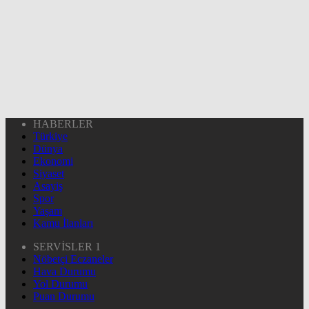
HABERLER
Türkiye
Dünya
Ekonomi
Siyaset
Asayiş
Spor
Yaşam
Kamu İlanları
SERVİSLER 1
Nöbetçi Eczaneler
Hava Durumu
Yol Durumu
Puan Durumu