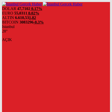
DOLAR
47,7102
0.17%
EURO
55,0311
0.02%
ALTIN
6.610,53
1,82
BITCOIN
3083296
-0.3%
İstanbul
28°
AÇIK