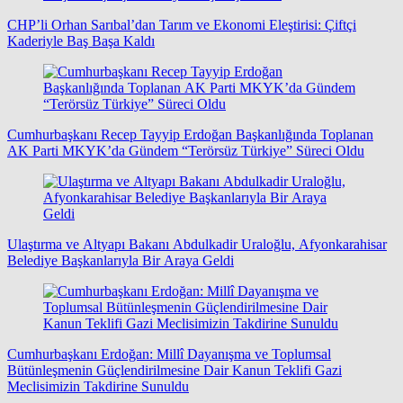
CHP’li Orhan Sarıbal’dan Tarım ve Ekonomi Eleştirisi: Çiftçi
Kaderiyle Baş Başa Kaldı
Cumhurbaşkanı Recep Tayyip Erdoğan Başkanlığında Toplanan
AK Parti MKYK’da Gündem “Terörsüz Türkiye” Süreci Oldu
Ulaştırma ve Altyapı Bakanı Abdulkadir Uraloğlu, Afyonkarahisar
Belediye Başkanlarıyla Bir Araya Geldi
Cumhurbaşkanı Erdoğan: Millî Dayanışma ve Toplumsal
Bütünleşmenin Güçlendirilmesine Dair Kanun Teklifi Gazi
Meclisimizin Takdirine Sunuldu