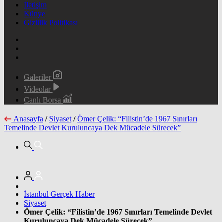
İletişim
Künye
Gizlilik Politikası
Galeriler
Videolar
Canlı Borsa
Anasayfa
/
Siyaset
/
Ömer Çelik: “Filistin’de 1967 Sınırları
Temelinde Devlet Kuruluncaya Dek Mücadele Sürecek”
İstanbul Gerçek Haber
Siyaset
Ömer Çelik: “Filistin’de 1967 Sınırları Temelinde Devlet
Kuruluncaya Dek Mücadele Sürecek”