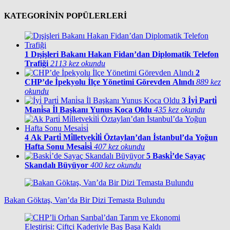
KATEGORİNİN POPÜLERLERİ
1
Dışişleri Bakanı Hakan Fidan’dan Diplomatik Telefon
Trafiği
2113 kez okundu
2
CHP’de İpekyolu İlçe Yönetimi Görevden Alındı
889 kez
okundu
3
İyi̇ Parti̇
Mani̇sa İl Başkanı Yunus Koca Oldu
435 kez okundu
4
Ak Parti̇ Mi̇lletveki̇li̇ Öztaylan’dan İstanbul’da Yoğun
Hafta Sonu Mesai̇si̇
407 kez okundu
5
Baski̇’de Sayaç
Skandalı Büyüyor
400 kez okundu
Bakan Göktaş, Van’da Bir Dizi Temasta Bulundu