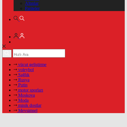
Altınlar
Pariteler
vücut geliştirme
voleybol
Sağlık
Rusya
Putin
motor sporları
Moskova
Moda
minik dostlar
Mevsimsel