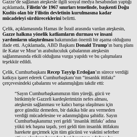
Gazze’de sağlanan ateşkesle ilgili sosyal medya hesabından yaptığı
açıklamada,
Filistin’de 1967 sınırları temelinde, başkenti Doğu
Kudüs olan bir Filistin devletinin kurulmasına kadar
mücadeleyi sürdüreceklerini
belirtti.
Çelik, açıklamasında Hamas ile İsrail arasında varılan ateşkesin,
Gazze halkına yönelik katliamların durması ve insani
yardımların ulaştırılması
bakımından önemli bir aşama olduğunu
ifade etti. Açıklamada, ABD Başkanı
Donald Trump
’ın barış planı
ile Katar ve Mısır’ın arabuluculuk çabalarının ateşkesin
sağlanmasında etkili olduğuna vurgu yapıldı ve bu çalışmalara
teşekkür edildi.
Çelik, Cumhurbaşkanı
Recep Tayyip Erdoğan
’ın sürece verdiği
katkıya işaret ederek Cumhurbaşkanı’nın “insanlık ittifakı”
çerçevesindeki çabalarını ve adanmışlığını takdir etti:
“Sayın Cumhurbaşkanımızın tüm yüreği, gücü ve
birikimiyle Gazzeli kardeşlerimizin nefes alması,
ateşkesin sağlanması ve kalıcı barışa ulaşılması için
gece gündüz demeden, bir dakika bile ara vermeden
verdiği mücadelesine ve adanmışlığına şahidiz. Sayın
Cumhurbaşkanımız yeri geldi ‘insanlık ittifakı’ adına
yükü tek başına taşıdı, yeri geldi tüm insanlık ittifakını
harekete geçirmek için tüm gücünü ve vaktini seferber