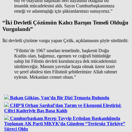
etti ve olayların başından beri hayatının odağına bu
insanlık mücadelesini aldı. Sayın Cumhurbaşkanımıza
emeği ve adanmışlığı için şükranlarımızı sunuyoruz.”
“İki Devletli Çözümün Kalıcı Barışın Temeli Olduğu
Vurgulandı”
İki devletli çözüme vurgu yapan Çelik, açıklamasını şöyle sürdürdü:
“Filistin’de 1967 sınırları temelinde, başkenti Doğu
Kudüs olan, bağımsız, egemen ve coğrafi bütünlüğe
sahip bir Filistin devleti kuruluncaya dek mücadelemizi
sürdüreceğiz. Masum yavrular başta olmak üzere izzet
ve şeref abidesi tüm Filistinli şehitlerimize Allah rahmet
eylesin. Mekanları cennet olsun.”
Bakan Göktaş, Van’da Bir Dizi Temasta Bulundu
CHP’li Orhan Sarıbal’dan Tarım ve Ekonomi Eleştirisi:
Çiftçi Kaderiyle Baş Başa Kaldı
Cumhurbaşkanı Recep Tayyip Erdoğan Başkanlığında
Toplanan AK Parti MKYK’da Gündem “Terörsüz Türkiye”
Süreci Oldu