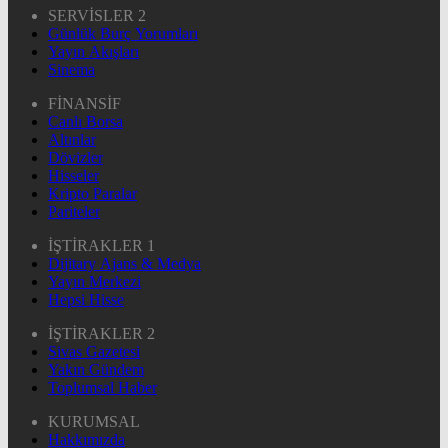
SERVİSLER 2
Günlük Burç Yorumları
Yayın Akışları
Sinema
FİNANSİF
Canlı Borsa
Altınlar
Dövizler
Hisseler
Kripto Paralar
Pariteler
İŞTİRAKLER 1
Dijitary Ajans & Medya
Yayın Merkezi
Hepsi Hisse
İŞTİRAKLER 2
Sivas Gazetesi
Yakın Gündem
Toplumsal Haber
KURUMSAL
Hakkımızda