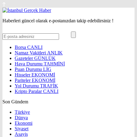
Haberleri güncel olarak e-postanızdan takip edebilirsiniz !
Borsa
CANLI
Namaz Vakitleri
ANLIK
Gazeteler
GÜNLÜK
Hava Durumu
TAHMİNİ
Puan Durumu
LİG
Hisseler
EKONOMİ
Pariteler
EKONOMİ
Yol Durumu
TRAFİK
Kripto Paralar
CANLI
Son Gündem
Türkiye
Dünya
Ekonomi
Siyaset
Asayiş