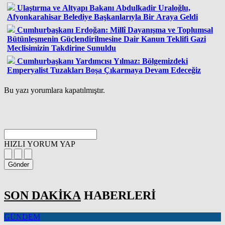
Ulaştırma ve Altyapı Bakanı Abdulkadir Uraloğlu,
Afyonkarahisar Belediye Başkanlarıyla Bir Araya Geldi
Cumhurbaşkanı Erdoğan: Millî Dayanışma ve Toplumsal
Bütünleşmenin Güçlendirilmesine Dair Kanun Teklifi Gazi
Meclisimizin Takdirine Sunuldu
Cumhurbaşkanı Yardımcısı Yılmaz: Bölgemizdeki
Emperyalist Tuzakları Boşa Çıkarmaya Devam Edeceğiz
Bu yazı yorumlara kapatılmıştır.
HIZLI YORUM YAP
Gönder
SON DAKİKA
HABERLERİ
GÜNDEM