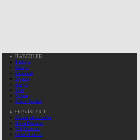
HABERLER
Türkiye
Dünya
Ekonomi
Siyaset
Asayiş
Spor
Yaşam
Kamu İlanları
SERVİSLER 1
Nöbetçi Eczaneler
Hava Durumu
Yol Durumu
Puan Durumu