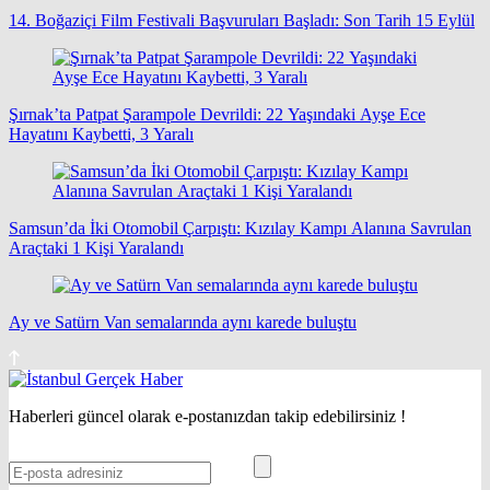
14. Boğaziçi Film Festivali Başvuruları Başladı: Son Tarih 15 Eylül
Şırnak’ta Patpat Şarampole Devrildi: 22 Yaşındaki Ayşe Ece
Hayatını Kaybetti, 3 Yaralı
Samsun’da İki Otomobil Çarpıştı: Kızılay Kampı Alanına Savrulan
Araçtaki 1 Kişi Yaralandı
Ay ve Satürn Van semalarında aynı karede buluştu
Haberleri güncel olarak e-postanızdan takip edebilirsiniz !