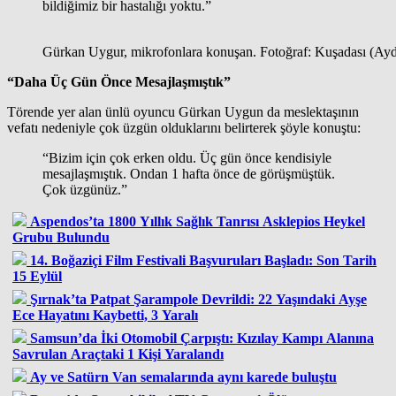
bildiğimiz bir hastalığı yoktu.”
Gürkan Uygur, mikrofonlara konuşan. Fotoğraf: Kuşadası (A
“Daha Üç Gün Önce Mesajlaşmıştık”
Törende yer alan ünlü oyuncu Gürkan Uygun da meslektaşının
vefatı nedeniyle çok üzgün olduklarını belirterek şöyle konuştu:
“Bizim için çok erken oldu. Üç gün önce kendisiyle
mesajlaşmıştık. Ondan 1 hafta önce de görüşmüştük.
Çok üzgünüz.”
Aspendos’ta 1800 Yıllık Sağlık Tanrısı Asklepios Heykel
Grubu Bulundu
14. Boğaziçi Film Festivali Başvuruları Başladı: Son Tarih
15 Eylül
Şırnak’ta Patpat Şarampole Devrildi: 22 Yaşındaki Ayşe
Ece Hayatını Kaybetti, 3 Yaralı
Samsun’da İki Otomobil Çarpıştı: Kızılay Kampı Alanına
Savrulan Araçtaki 1 Kişi Yaralandı
Ay ve Satürn Van semalarında aynı karede buluştu