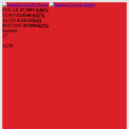
DOLAR
47,5991
0.06%
EURO
55,0546
0.07%
ALTIN
6.535,95
0,61
BITCOIN
3074904
0.9%
İstanbul
27°
AÇIK