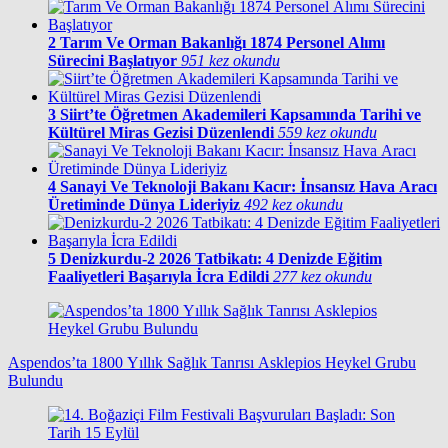
2
Tarım Ve Orman Bakanlığı 1874 Personel Alımı
Sürecini Başlatıyor
951 kez okundu
3
Siirt’te Öğretmen Akademileri Kapsamında Tarihi ve
Kültürel Miras Gezisi Düzenlendi
559 kez okundu
4
Sanayi Ve Teknoloji Bakanı Kacır: İnsansız Hava Aracı
Üretiminde Dünya Lideriyiz
492 kez okundu
5
Denizkurdu-2 2026 Tatbikatı: 4 Denizde Eğitim
Faaliyetleri Başarıyla İcra Edildi
277 kez okundu
Aspendos’ta 1800 Yıllık Sağlık Tanrısı Asklepios Heykel Grubu
Bulundu