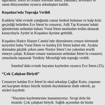
uğurlandı. İrtem’in cenaze törenine ailesi, yakınları, sevenleri ve
sanat dünyasından oyuncu arkadaşları katıldı.
Kuşadası’nda Toprağa Verildi
Kadıköy’deki evinde yatağında cansız bedeni bulunan ve kalp krizi
geçirdiği belirtilen Ece İrtem’in cenazesi, Adli Tıp Kurumu’ndaki
işlemlerinin ardından babası Vural İrtem tarafından teslim alınarak
karayoluyla Aydın’ın Kuşadası ilçesine getirildi.
Kuşadası Hatice Hanım Camisi’nde düzenlenen cenaze töreninde
taziyeleri baba Vural İrtem ve kardeş Efe İrtem kabul etti. Ayakta
durmakta güçlük çeken anne Nuriye İrtem’i ise yakınları teselli
etmeye çalıştı. Kılınan cenaze namazının ardından İrtem’in cenazesi,
omuzlarda taşınarak Yeniköy Mezarlığı’nda toprağa verildi.
İstanbul’daki evinde hayatını kaybeden oyuncu Ece İrtem (35),
“Çok Çalışkan Biriydi”
Cenazeye katılan Ece İrtem’in okul arkadaşı Çağlar Kuru, yaşanan
ani kayıptan dolayı büyük üzüntü duyduklarını ifade ederek, şu
sözleri kaydetti:
“Hayatını kaybetmesine inanamıyoruz. Sevgi dolu bir
insandı. Çok çalışkan biriydi. Sağlık açısından da bizim