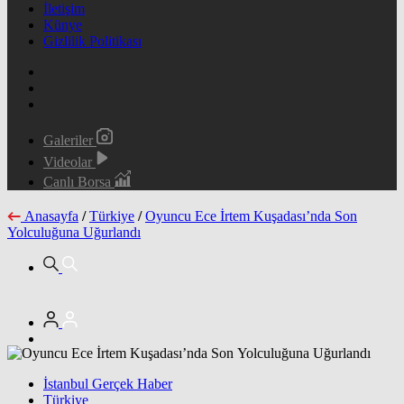
İletişim
Künye
Gizlilik Politikası
Galeriler
Videolar
Canlı Borsa
Anasayfa
/
Türkiye
/
Oyuncu Ece İrtem Kuşadası’nda Son
Yolculuğuna Uğurlandı
İstanbul Gerçek Haber
Türkiye