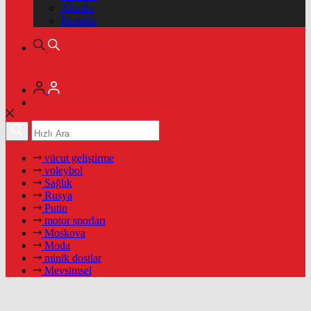
Altınlar
Pariteler
vücut geliştirme
voleybol
Sağlık
Rusya
Putin
motor sporları
Moskova
Moda
minik dostlar
Mevsimsel