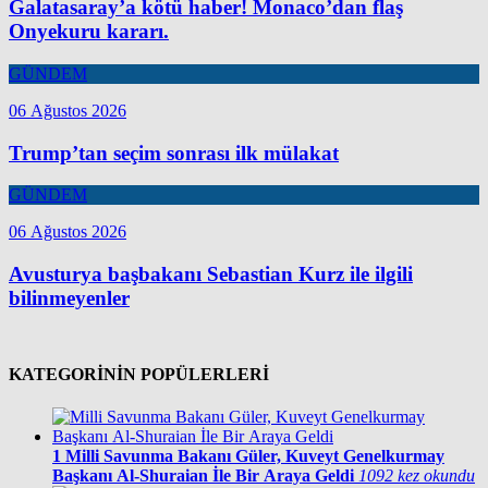
Galatasaray’a kötü haber! Monaco’dan flaş
Onyekuru kararı.
GÜNDEM
06 Ağustos 2026
Trump’tan seçim sonrası ilk mülakat
GÜNDEM
06 Ağustos 2026
Avusturya başbakanı Sebastian Kurz ile ilgili
bilinmeyenler
KATEGORİNİN POPÜLERLERİ
1
Milli Savunma Bakanı Güler, Kuveyt Genelkurmay
Başkanı Al-Shuraian İle Bir Araya Geldi
1092 kez okundu