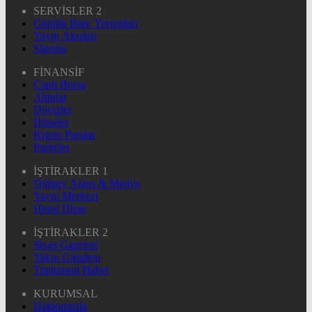
SERVİSLER 2
Günlük Burç Yorumları
Yayın Akışları
Sinema
FİNANSİF
Canlı Borsa
Altınlar
Dövizler
Hisseler
Kripto Paralar
Pariteler
İŞTİRAKLER 1
Dijitary Ajans & Medya
Yayın Merkezi
Hepsi Hisse
İŞTİRAKLER 2
Sivas Gazetesi
Yakın Gündem
Toplumsal Haber
KURUMSAL
Hakkımızda