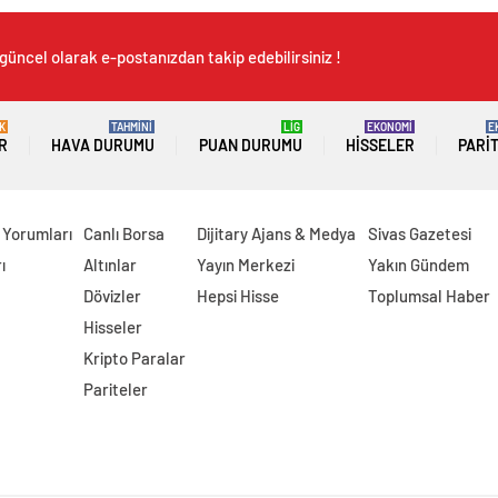
güncel olarak e-postanızdan takip edebilirsiniz !
K
TAHMİNİ
LİG
EKONOMİ
E
R
HAVA DURUMU
PUAN DURUMU
HISSELER
PARI
 Yorumları
Canlı Borsa
Dijitary Ajans & Medya
Sivas Gazetesi
ı
Altınlar
Yayın Merkezi
Yakın Gündem
Dövizler
Hepsi Hisse
Toplumsal Haber
Hisseler
Kripto Paralar
Pariteler