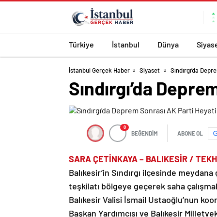
Türkiye
İstanbul
Dünya
Siyas
İstanbul Gerçek Haber
Siyaset
Sındırgı’da Depr
Sındırgı’da Depre
0
BEĞENDİM
ABONE OL
SARA ÇETİNKAYA – BALIKESİR / TEK
Balıkesir’in Sındırgı ilçesinde meydana
teşkilatı bölgeye geçerek saha çalışmala
Balıkesir Valisi İsmail Ustaoğlu’nun ko
Başkan Yardımcısı ve Balıkesir Milletve