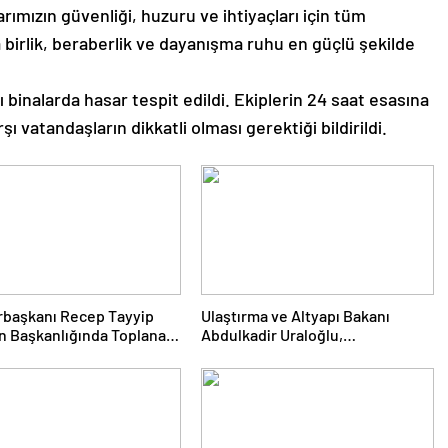
ımızın güvenliği, huzuru ve ihtiyaçları için tüm
 birlik, beraberlik ve dayanışma ruhu en güçlü şekilde
inalarda hasar tespit edildi. Ekiplerin 24 saat esasına
şı vatandaşların dikkatli olması gerektiği bildirildi.
başkanı Recep Tayyip
Ulaştırma ve Altyapı Bakanı
n Başkanlığında Toplanan
Abdulkadir Uraloğlu,
ti MKYK’da Gündem
Afyonkarahisar Belediye
üz Türkiye” Süreci Oldu
Başkanlarıyla Bir Araya Geldi