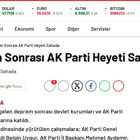
DOLAR
EURO
ALTIN
BITCOIN
47,7126
55,0219
6.509,21
3066212
0.16%
-0.02%
0,26
-0.5%
et
Ekonomi
Spor
Diğer
Servisler
em Sonrası AK Parti Heyeti Sahada
m Sonrası AK Parti Heyeti S
0
News
HA
 gelen deprem sonrası devlet kurumları ve AK Parti
rına katıldı.
ordinesinde yürütülen çalışmalara; AK Parti Genel
kili Belgin Uygur, AK Parti İl Başkanı Mehmet Aydemir,