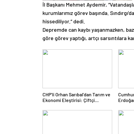
İl Başkanı Mehmet Aydemir, “Vatandaşlar
kurumlarımız görev başında. Sındırgı’da
hissediliyor.” dedi.
Depremde can kaybı yaşanmazken, bazı b
göre görev yaptığı, artçı sarsıntılara kar
CHP’li Orhan Sarıbal’dan Tarım ve
Cumhur
Ekonomi Eleştirisi: Çiftçi
Erdoğa
Kaderiyle Baş Başa Kaldı
AK Par
“Terörs