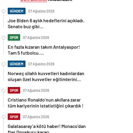
GÜNDEM
07 Ağustos 2026
Joe Biden 6 aylık hedeflerini açıkladı.
Senato buz gibi…
SPOR
07 Ağustos 2026
En fazla kızaran takım Antalyaspor!
Tam 5 futbolcu….
GÜNDEM
07 Ağustos 2026
Norweç silahlı kuvvetleri kadınlardan
oluşan özel kuvvetler eğitimlerini
başlattı.
SPOR
07 Ağustos 2026
Cristiano Ronaldo’nun akıllara zarar
tüm kariyerinin istatistiğini çıkardık !
SPOR
07 Ağustos 2026
Galatasaray’a kötü haber! Monaco’dan
flaş Onyekuru kararı.