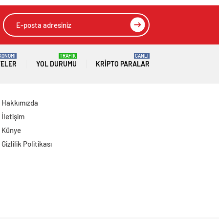
Güçlendirilmesine
Çıkarmaya Devam
Dair Kanun Teklifi
Edeceğiz
Gazi Meclisimizin
Takdirine Sunuldu
KONOMİ
TRAFİK
CANLI
TELER
YOL DURUMU
KRIPTO PARALAR
Hakkımızda
İletişim
Künye
Gizlilik Politikası