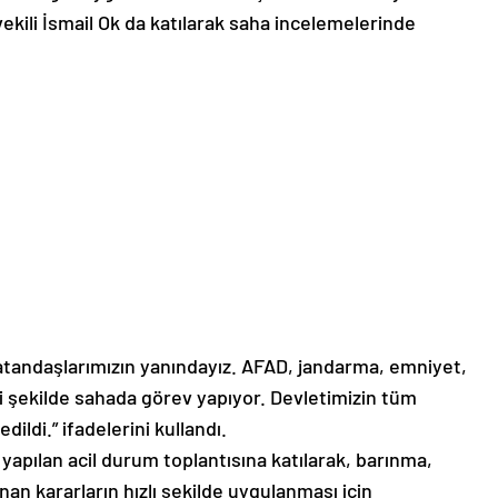
tvekili İsmail Ok da katılarak saha incelemelerinde
atandaşlarımızın yanındayız. AFAD, jandarma, emniyet,
li şekilde sahada görev yapıyor. Devletimizin tüm
ildi.” ifadelerini kullandı.
pılan acil durum toplantısına katılarak, barınma,
ınan kararların hızlı şekilde uygulanması için