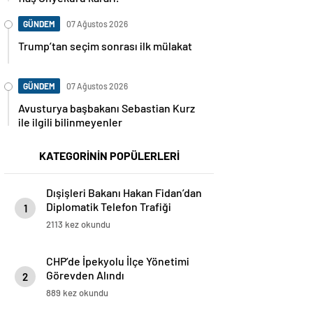
GÜNDEM
07 Ağustos 2026
Trump’tan seçim sonrası ilk mülakat
GÜNDEM
07 Ağustos 2026
Avusturya başbakanı Sebastian Kurz
ile ilgili bilinmeyenler
KATEGORİNİN POPÜLERLERİ
Dışişleri Bakanı Hakan Fidan’dan
Diplomatik Telefon Trafiği
1
2113 kez okundu
CHP’de İpekyolu İlçe Yönetimi
Görevden Alındı
2
889 kez okundu