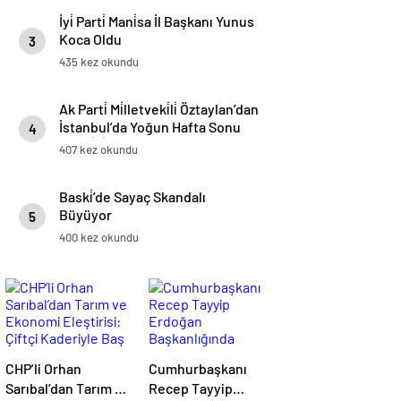
İyi̇ Parti̇ Mani̇sa İl Başkanı Yunus
Koca Oldu
3
435 kez okundu
Ak Parti̇ Mi̇lletveki̇li̇ Öztaylan’dan
İstanbul’da Yoğun Hafta Sonu
4
Mesai̇si̇
407 kez okundu
Baski̇’de Sayaç Skandalı
Büyüyor
5
400 kez okundu
CHP’li Orhan
Cumhurbaşkanı
Sarıbal’dan Tarım ve
Recep Tayyip