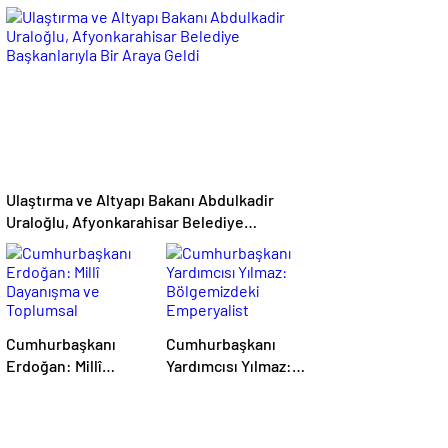
Ekonomi Eleştirisi:
Erdoğan
Çiftçi Kaderiyle Baş
Başkanlığında
Başa Kaldı
Toplanan AK Parti
MKYK’da Gündem
“Terörsüz Türkiye”
Süreci Oldu
Ulaştırma ve Altyapı Bakanı Abdulkadir
Uraloğlu, Afyonkarahisar Belediye
Başkanlarıyla Bir Araya Geldi
Cumhurbaşkanı
Cumhurbaşkanı
Erdoğan: Millî
Yardımcısı Yılmaz:
Dayanışma ve
Bölgemizdeki
Toplumsal
Emperyalist
Bütünleşmenin
Tuzakları Boşa