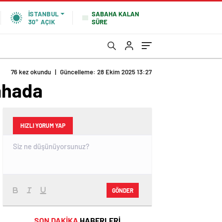
SABAHA KALAN
İSTANBUL
SÜRE
30°
AÇIK
76 kez okundu
|
Güncelleme: 28 Ekim 2025 13:27
ahada
HIZLI YORUM YAP
GÖNDER
SON DAKİKA
HABERLERİ