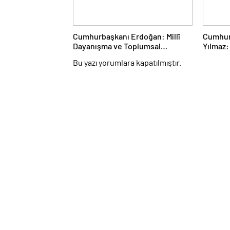
Cumhurbaşkanı Erdoğan: Millî
Cumhur
Dayanışma ve Toplumsal
Yılmaz:
Bütünleşmenin
Emperya
Bu yazı yorumlara kapatılmıştır.
Güçlendirilmesine Dair Kanun
Çıkarm
Teklifi Gazi Meclisimizin Takdirine
Sunuldu