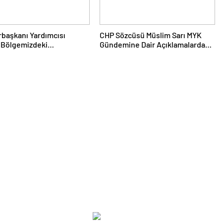
başkanı Yardımcısı
CHP Sözcüsü Müslim Sarı MYK
 Bölgemizdeki
Gündemine Dair Açıklamalarda
list Tuzakları Boşa
Bulundu: 8 İl Başkanlığına Atama
aya Devam Edeceğiz
Yapıldı