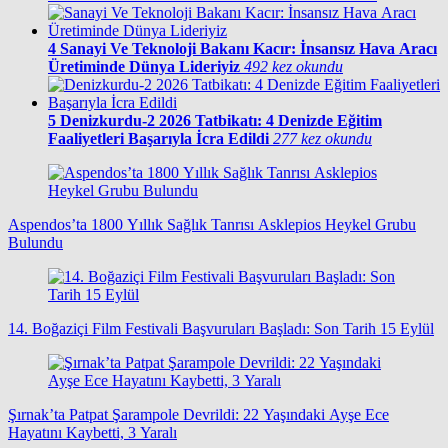
4
Sanayi Ve Teknoloji Bakanı Kacır: İnsansız Hava Aracı
Üretiminde Dünya Lideriyiz
492 kez okundu
5
Denizkurdu-2 2026 Tatbikatı: 4 Denizde Eğitim
Faaliyetleri Başarıyla İcra Edildi
277 kez okundu
Aspendos’ta 1800 Yıllık Sağlık Tanrısı Asklepios Heykel Grubu
Bulundu
14. Boğaziçi Film Festivali Başvuruları Başladı: Son Tarih 15 Eylül
Şırnak’ta Patpat Şarampole Devrildi: 22 Yaşındaki Ayşe Ece
Hayatını Kaybetti, 3 Yaralı