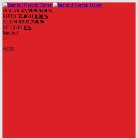
DOLAR
47,5989
0.06%
EURO
55,0641
0.08%
ALTIN
6.532,78
0,56
BITCOIN
0%
İstanbul
27°
AÇIK