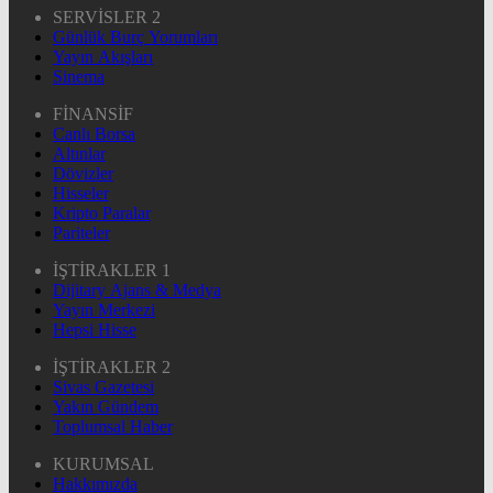
SERVİSLER 2
Günlük Burç Yorumları
Yayın Akışları
Sinema
FİNANSİF
Canlı Borsa
Altınlar
Dövizler
Hisseler
Kripto Paralar
Pariteler
İŞTİRAKLER 1
Dijitary Ajans & Medya
Yayın Merkezi
Hepsi Hisse
İŞTİRAKLER 2
Sivas Gazetesi
Yakın Gündem
Toplumsal Haber
KURUMSAL
Hakkımızda