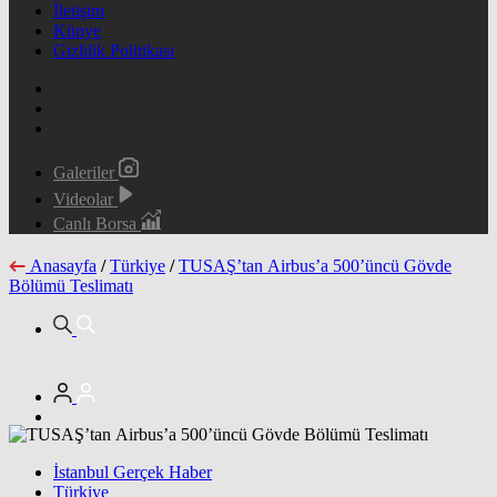
İletişim
Künye
Gizlilik Politikası
Galeriler
Videolar
Canlı Borsa
Anasayfa
/
Türkiye
/
TUSAŞ’tan Airbus’a 500’üncü Gövde
Bölümü Teslimatı
İstanbul Gerçek Haber
Türkiye