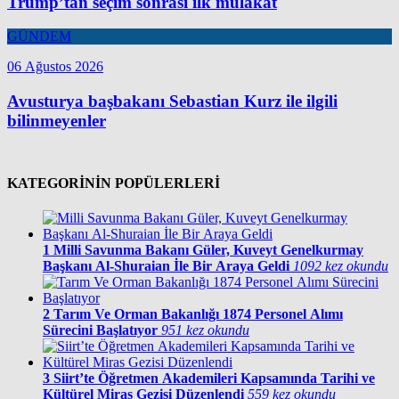
Trump’tan seçim sonrası ilk mülakat
GÜNDEM
06 Ağustos 2026
Avusturya başbakanı Sebastian Kurz ile ilgili
bilinmeyenler
KATEGORİNİN POPÜLERLERİ
1
Milli Savunma Bakanı Güler, Kuveyt Genelkurmay
Başkanı Al-Shuraian İle Bir Araya Geldi
1092 kez okundu
2
Tarım Ve Orman Bakanlığı 1874 Personel Alımı
Sürecini Başlatıyor
951 kez okundu
3
Siirt’te Öğretmen Akademileri Kapsamında Tarihi ve
Kültürel Miras Gezisi Düzenlendi
559 kez okundu