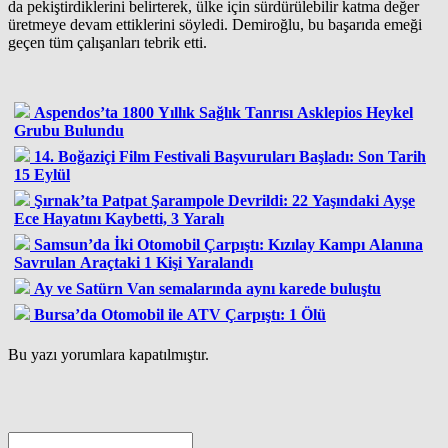
da pekiştirdiklerini belirterek, ülke için sürdürülebilir katma değer
üretmeye devam ettiklerini söyledi. Demiroğlu, bu başarıda emeği
geçen tüm çalışanları tebrik etti.
Aspendos’ta 1800 Yıllık Sağlık Tanrısı Asklepios Heykel
Grubu Bulundu
14. Boğaziçi Film Festivali Başvuruları Başladı: Son Tarih
15 Eylül
Şırnak’ta Patpat Şarampole Devrildi: 22 Yaşındaki Ayşe
Ece Hayatını Kaybetti, 3 Yaralı
Samsun’da İki Otomobil Çarpıştı: Kızılay Kampı Alanına
Savrulan Araçtaki 1 Kişi Yaralandı
Ay ve Satürn Van semalarında aynı karede buluştu
Bursa’da Otomobil ile ATV Çarpıştı: 1 Ölü
Bu yazı yorumlara kapatılmıştır.