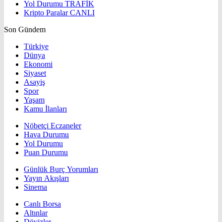
Yol Durumu
TRAFİK
Kripto Paralar
CANLI
Son Gündem
Türkiye
Dünya
Ekonomi
Siyaset
Asayiş
Spor
Yaşam
Kamu İlanları
Nöbetçi Eczaneler
Hava Durumu
Yol Durumu
Puan Durumu
Günlük Burç Yorumları
Yayın Akışları
Sinema
Canlı Borsa
Altınlar
Dövizler