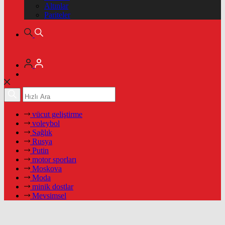
Altınlar
Pariteler
vücut geliştirme
voleybol
Sağlık
Rusya
Putin
motor sporları
Moskova
Moda
minik dostlar
Mevsimsel