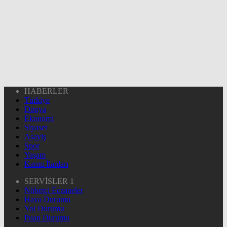
HABERLER
Türkiye
Dünya
Ekonomi
Siyaset
Asayiş
Spor
Yaşam
Kamu İlanları
SERVİSLER 1
Nöbetçi Eczaneler
Hava Durumu
Yol Durumu
Puan Durumu