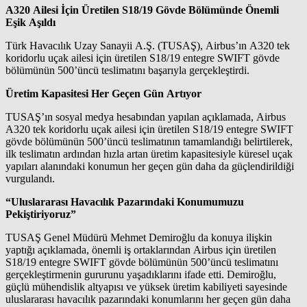
A320 Ailesi İçin Üretilen S18/19 Gövde Bölümünde Önemli
Eşik Aşıldı
Türk Havacılık Uzay Sanayii A.Ş. (TUSAŞ), Airbus’ın A320 tek
koridorlu uçak ailesi için üretilen S18/19 entegre SWIFT gövde
bölümünün 500’üncü teslimatını başarıyla gerçekleştirdi.
Üretim Kapasitesi Her Geçen Gün Artıyor
TUSAŞ’ın sosyal medya hesabından yapılan açıklamada, Airbus
A320 tek koridorlu uçak ailesi için üretilen S18/19 entegre SWIFT
gövde bölümünün 500’üncü teslimatının tamamlandığı belirtilerek,
ilk teslimatın ardından hızla artan üretim kapasitesiyle küresel uçak
yapıları alanındaki konumun her geçen gün daha da güçlendirildiği
vurgulandı.
“Uluslararası Havacılık Pazarındaki Konumumuzu
Pekiştiriyoruz”
TUSAŞ Genel Müdürü Mehmet Demiroğlu da konuya ilişkin
yaptığı açıklamada, önemli iş ortaklarından Airbus için üretilen
S18/19 entegre SWIFT gövde bölümünün 500’üncü teslimatını
gerçekleştirmenin gururunu yaşadıklarını ifade etti. Demiroğlu,
güçlü mühendislik altyapısı ve yüksek üretim kabiliyeti sayesinde
uluslararası havacılık pazarındaki konumlarını her geçen gün daha