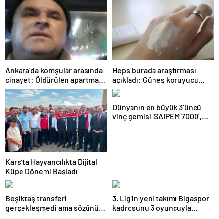
Ankara’da komşular arasında
Hepsiburada araştırması
cinayet: Öldürülen apartman
açıkladı: Güneş koruyucu
yöneticisi son yolculuğuna
satışları yüzde 50 arttı
uğurlandı
Dünyanın en büyük 3’üncü
vinç gemisi ‘SAIPEM 7000’,
1915 Çanakkale Köprüsü’nün
altından geçti
Kars’ta Hayvancılıkta Dijital
Küpe Dönemi Başladı
Beşiktaş transferi
3. Lig’in yeni takımı Bigaspor
gerçekleşmedi ama sözünü
kadrosunu 3 oyuncuyla
tuttu: 500 kilo karpuz dağıttı
güçlendirdi