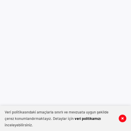
Veri politikasındaki amaçlarla sınırlı ve mevzuata uygun şekilde
çerez konumlandırmaktayız. Detaylar için
veri politikamızı
inceleyebilirsiniz.