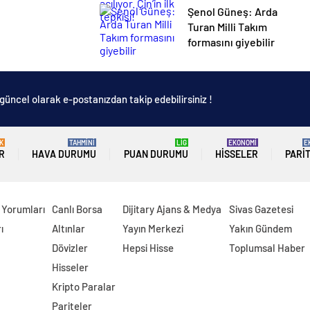
Şenol Güneş: Arda
Turan Milli Takım
formasını giyebilir
güncel olarak e-postanızdan takip edebilirsiniz !
K
TAHMİNİ
LİG
EKONOMİ
E
R
HAVA DURUMU
PUAN DURUMU
HISSELER
PARI
 Yorumları
Canlı Borsa
Dijitary Ajans & Medya
Sivas Gazetesi
ı
Altınlar
Yayın Merkezi
Yakın Gündem
Dövizler
Hepsi Hisse
Toplumsal Haber
Hisseler
Kripto Paralar
Pariteler