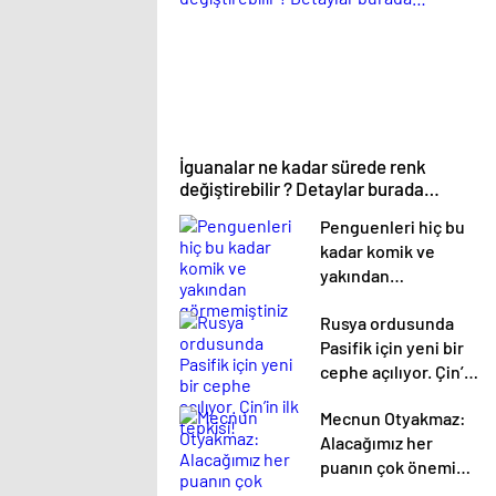
İguanalar ne kadar sürede renk
değiştirebilir ? Detaylar burada…
Penguenleri hiç bu
kadar komik ve
yakından
görmemiştiniz
Rusya ordusunda
Pasifik için yeni bir
cephe açılıyor. Çin’in
ilk tepkisi!
Mecnun Otyakmaz:
Alacağımız her
puanın çok önemi
var