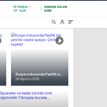
SABAHA KALAN
İSTANBUL
SÜRE
27°
AÇIK
Rusya ordusunda Pasifik için
yeni bir cephe açılıyor. Çin’in
06 Ağustos 2026
ilk tepkisi!