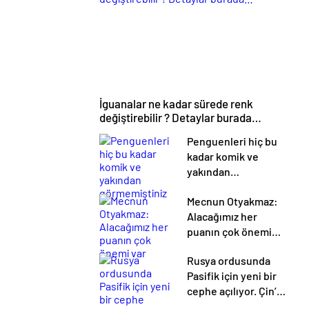
İguanalar ne kadar sürede renk
değiştirebilir ? Detaylar burada…
Penguenleri hiç bu
kadar komik ve
yakından
görmemiştiniz
Mecnun Otyakmaz:
Alacağımız her
puanın çok önemi
var
Rusya ordusunda
Pasifik için yeni bir
cephe açılıyor. Çin’in
ilk tepkisi!