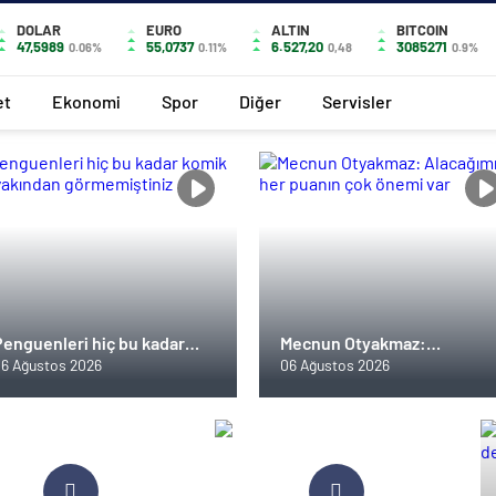
DOLAR
EURO
ALTIN
BITCOIN
47,5989
55,0737
6.527,20
3085271
0.06%
0.11%
0,48
0.9%
et
Ekonomi
Spor
Diğer
Servisler
Penguenleri hiç bu kadar
Mecnun Otyakmaz:
komik ve yakından
Alacağımız her puanın çok
6 Ağustos 2026
06 Ağustos 2026
görmemiştiniz
önemi var