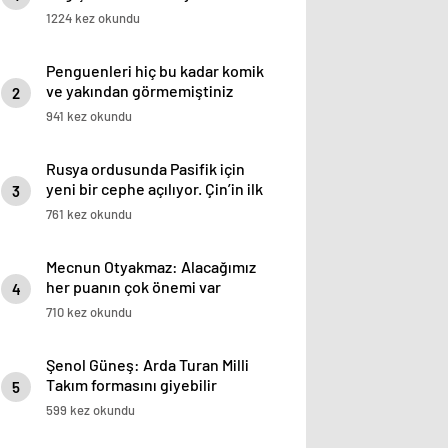
burada…
1224 kez okundu
Penguenleri hiç bu kadar komik
ve yakından görmemiştiniz
2
941 kez okundu
Rusya ordusunda Pasifik için
yeni bir cephe açılıyor. Çin’in ilk
3
tepkisi!
761 kez okundu
Mecnun Otyakmaz: Alacağımız
her puanın çok önemi var
4
710 kez okundu
Şenol Güneş: Arda Turan Milli
Takım formasını giyebilir
5
599 kez okundu