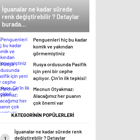
İguanalar ne kadar sürede
renk değiştirebilir ? Detaylar
burada…
Penguenleri hiç bu kadar
komik ve yakından
görmemiştiniz
Rusya ordusunda Pasifik
için yeni bir cephe
açılıyor. Çin’in ilk tepkisi!
Mecnun Otyakmaz:
Alacağımız her puanın
çok önemi var
KATEGORİNİN POPÜLERLERİ
İguanalar ne kadar sürede renk
değiştirebilir ? Detaylar
1