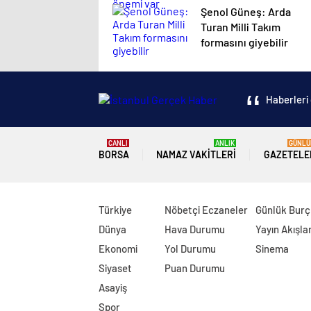
Şenol Güneş: Arda
Turan Milli Takım
formasını giyebilir
Haberleri 
CANLI
ANLIK
GÜNLÜ
BORSA
NAMAZ VAKITLERI
GAZETELE
Türkiye
Nöbetçi Eczaneler
Günlük Burç
Dünya
Hava Durumu
Yayın Akışlar
Ekonomi
Yol Durumu
Sinema
Siyaset
Puan Durumu
Asayiş
Spor