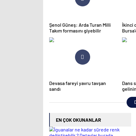
Şenol Güneş: Arda Turan Milli
İkinci
Takım formasını giyebilir
Bursa’
Devasa fareyi yavru tavşan
Dans s
sandı
gelini
düğün
D
EN ÇOK OKUNANLAR