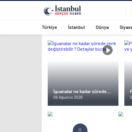
Türkiye
İstanbul
Dünya
Siyas
İguanalar ne kadar sürede
renk değiştirebilir ? Detaylar
06 Ağustos 2026
0
burada…