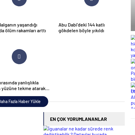
 dalganın yaşandığı
Abu Dabi’deki 144 katlı
da ölüm rakamları arttı
gökdelen böyle yıkıldı
ırasında yanlışlıkla
n yüzüne tekme atarak
ü mahvetti
aha Fazla Haber Yükle
EN ÇOK YORUMLANANLAR