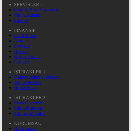
SERVİSLER 2
Günlük Burç Yorumları
Yayın Akışları
Sinema
FİNANSİF
Canlı Borsa
Altınlar
Dövizler
Hisseler
Kripto Paralar
Pariteler
İŞTİRAKLER 1
Dijitary Ajans & Medya
Yayın Merkezi
Hepsi Hisse
İŞTİRAKLER 2
Sivas Gazetesi
Yakın Gündem
Toplumsal Haber
KURUMSAL
Hakkımızda