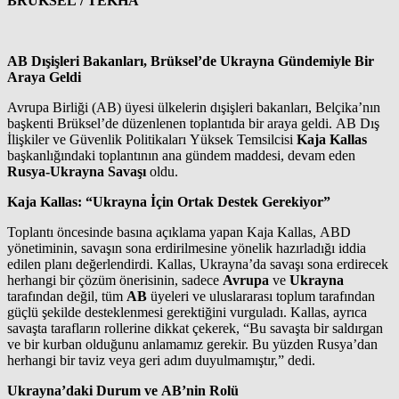
BRÜKSEL / TEKHA
AB Dışişleri Bakanları, Brüksel’de Ukrayna Gündemiyle Bir
Araya Geldi
Avrupa Birliği (AB) üyesi ülkelerin dışişleri bakanları, Belçika’nın
başkenti Brüksel’de düzenlenen toplantıda bir araya geldi. AB Dış
İlişkiler ve Güvenlik Politikaları Yüksek Temsilcisi
Kaja Kallas
başkanlığındaki toplantının ana gündem maddesi, devam eden
Rusya-Ukrayna Savaşı
oldu.
Kaja Kallas: “Ukrayna İçin Ortak Destek Gerekiyor”
Toplantı öncesinde basına açıklama yapan Kaja Kallas, ABD
yönetiminin, savaşın sona erdirilmesine yönelik hazırladığı iddia
edilen planı değerlendirdi. Kallas, Ukrayna’da savaşı sona erdirecek
herhangi bir çözüm önerisinin, sadece
Avrupa
ve
Ukrayna
tarafından değil, tüm
AB
üyeleri ve uluslararası toplum tarafından
güçlü şekilde desteklenmesi gerektiğini vurguladı. Kallas, ayrıca
savaşta tarafların rollerine dikkat çekerek, “Bu savaşta bir saldırgan
ve bir kurban olduğunu anlamamız gerekir. Bu yüzden Rusya’dan
herhangi bir taviz veya geri adım duyulmamıştır,” dedi.
Ukrayna’daki Durum ve AB’nin Rolü