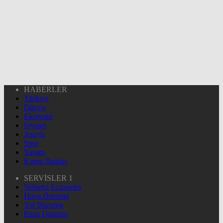
HABERLER
Türkiye
Dünya
Ekonomi
Siyaset
Asayiş
Spor
Yaşam
Kamu İlanları
SERVİSLER 1
Nöbetçi Eczaneler
Hava Durumu
Yol Durumu
Puan Durumu