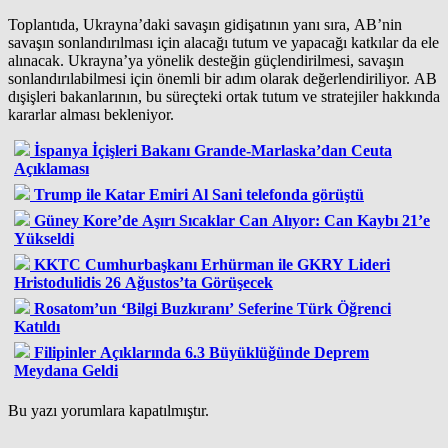
Toplantıda, Ukrayna’daki savaşın gidişatının yanı sıra, AB’nin
savaşın sonlandırılması için alacağı tutum ve yapacağı katkılar da ele
alınacak. Ukrayna’ya yönelik desteğin güçlendirilmesi, savaşın
sonlandırılabilmesi için önemli bir adım olarak değerlendiriliyor. AB
dışişleri bakanlarının, bu süreçteki ortak tutum ve stratejiler hakkında
kararlar alması bekleniyor.
İspanya İçişleri Bakanı Grande-Marlaska’dan Ceuta
Açıklaması
Trump ile Katar Emiri Al Sani telefonda görüştü
Güney Kore’de Aşırı Sıcaklar Can Alıyor: Can Kaybı 21’e
Yükseldi
KKTC Cumhurbaşkanı Erhürman ile GKRY Lideri
Hristodulidis 26 Ağustos’ta Görüşecek
Rosatom’un ‘Bilgi Buzkıranı’ Seferine Türk Öğrenci
Katıldı
Filipinler Açıklarında 6.3 Büyüklüğünde Deprem
Meydana Geldi
Bu yazı yorumlara kapatılmıştır.