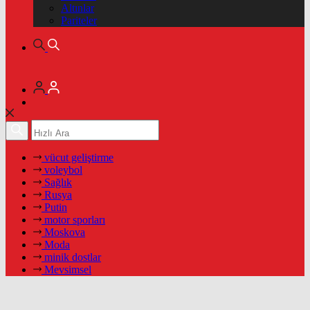
Altınlar
Pariteler
vücut geliştirme
voleybol
Sağlık
Rusya
Putin
motor sporları
Moskova
Moda
minik dostlar
Mevsimsel