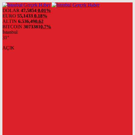
DOLAR
47,5854
0.01%
EURO
55,1433
0.18%
ALTIN
6.536,49
0,62
BITCOIN
3073381
0.7%
İstanbul
31°
AÇIK