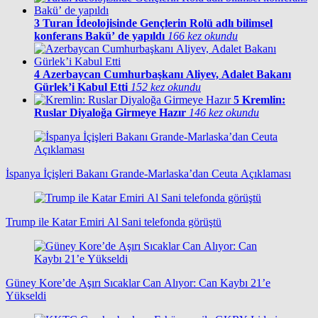
3
Turan İdeolojisinde Gençlerin Rolü adlı bilimsel
konferans Bakü’ de yapıldı
166 kez okundu
4
Azerbaycan Cumhurbaşkanı Aliyev, Adalet Bakanı
Gürlek’i Kabul Etti
152 kez okundu
5
Kremlin:
Ruslar Diyaloğa Girmeye Hazır
146 kez okundu
İspanya İçişleri Bakanı Grande-Marlaska’dan Ceuta Açıklaması
Trump ile Katar Emiri Al Sani telefonda görüştü
Güney Kore’de Aşırı Sıcaklar Can Alıyor: Can Kaybı 21’e
Yükseldi