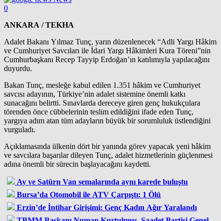
0
ANKARA / TEKHA
Adalet Bakanı Yılmaz Tunç, yarın düzenlenecek “Adli Yargı Hâkim
ve Cumhuriyet Savcıları ile İdari Yargı Hâkimleri Kura Töreni”nin
Cumhurbaşkanı Recep Tayyip Erdoğan’ın katılımıyla yapılacağını
duyurdu.
Bakan Tunç, mesleğe kabul edilen 1.351 hâkim ve Cumhuriyet
savcısı adayının, Türkiye’nin adalet sistemine önemli katkı
sunacağını belirtti. Sınavlarda dereceye giren genç hukukçulara
törenden önce cübbelerinin teslim edildiğini ifade eden Tunç,
yargıya adım atan tüm adayların büyük bir sorumluluk üstlendiğini
vurguladı.
Açıklamasında ülkenin dört bir yanında görev yapacak yeni hâkim
ve savcılara başarılar dileyen Tunç, adalet hizmetlerinin güçlenmesi
adına önemli bir sürecin başlayacağını kaydetti.
Ay ve Satürn Van semalarında aynı karede buluştu
Bursa’da Otomobil ile ATV Çarpıştı: 1 Ölü
Erzin’de İntihar Girişimi: Genç Kadın Ağır Yaralandı
TBMM Başkanı Numan Kurtulmuş, Saadet Partisi Genel