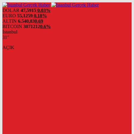
DOLAR
47,5915
0.03%
EURO
55,1259
0.18%
ALTIN
6.540,83
0,69
BITCOIN
3071212
0.6%
İstanbul
31°
AÇIK