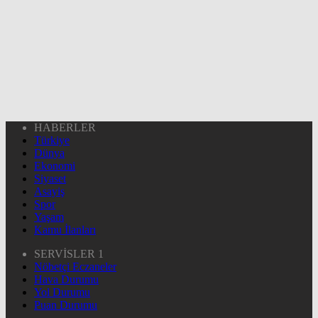
HABERLER
Türkiye
Dünya
Ekonomi
Siyaset
Asayiş
Spor
Yaşam
Kamu İlanları
SERVİSLER 1
Nöbetçi Eczaneler
Hava Durumu
Yol Durumu
Puan Durumu