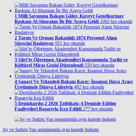
1
Milli Savunma Bakanı Güler, Kuveyt Genelkurmay
Başkanı Al-Shuraian İle Bir Araya Geldi
1092 kez okundu
2
Tarım Ve Orman Bakanlığı 1874 Personel Alımı
Sürecini Başlatıyor
951 kez okundu
3
Siirt’te Öğretmen Akademileri Kapsamında Tarihi ve
Kültürel Miras Gezisi Düzenlendi
559 kez okundu
4
Sanayi Ve Teknoloji Bakanı Kacır: İnsansız Hava Aracı
Üretiminde Dünya Lideriyiz
492 kez okundu
5
Denizkurdu-2 2026 Tatbikatı: 4 Denizde Eğitim
Faaliyetleri Başarıyla İcra Edildi
277 kez okundu
Ay ve Satürn Van semalarında aynı karede buluştu