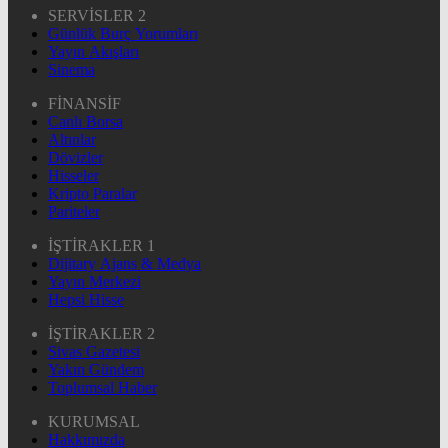
SERVİSLER 2
Günlük Burç Yorumları
Yayın Akışları
Sinema
FİNANSİF
Canlı Borsa
Altınlar
Dövizler
Hisseler
Kripto Paralar
Pariteler
İŞTİRAKLER 1
Dijitary Ajans & Medya
Yayın Merkezi
Hepsi Hisse
İŞTİRAKLER 2
Sivas Gazetesi
Yakın Gündem
Toplumsal Haber
KURUMSAL
Hakkımızda