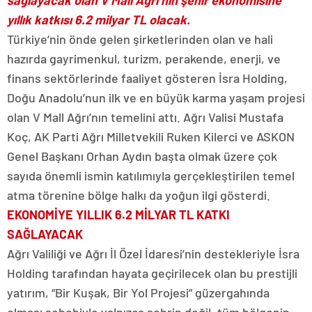
sağlayacak olan V Mall Ağrı’nın şehir ekonomisine
yıllık katkısı 6.2 milyar TL olacak.
Türkiye’nin önde gelen şirketlerinden olan ve hali
hazırda gayrimenkul, turizm, perakende, enerji, ve
finans sektörlerinde faaliyet gösteren İsra Holding,
Doğu Anadolu’nun ilk ve en büyük karma yaşam projesi
olan V Mall Ağrı’nın temelini attı. Ağrı Valisi Mustafa
Koç, AK Parti Ağrı Milletvekili Ruken Kilerci ve ASKON
Genel Başkanı Orhan Aydın başta olmak üzere çok
sayıda önemli ismin katılımıyla gerçekleştirilen temel
atma törenine bölge halkı da yoğun ilgi gösterdi.
EKONOMİYE YILLIK 6.2 MİLYAR TL KATKI
SAĞLAYACAK
Ağrı Valiliği ve Ağrı İl Özel İdaresi’nin destekleriyle İsra
Holding tarafından hayata geçirilecek olan bu prestijli
yatırım, “Bir Kuşak, Bir Yol Projesi” güzergahında