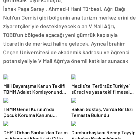
getirecek” diye konuştu.
İshak Paşa Sarayı, Ahmed-i Hani Türbesi, Ağrı Dağı,
Nuh’un Gemisi gibi bölgenin ana turizm merkezlerini de
ziyaretçileriyle destekleyecek olan V Mall Ağrı,
TOBB’un bölgede açacağı yeni gümrük kapısıyla
ticaretin de merkezi haline gelecek. Ayrıca İbrahim
Çeçen Üniversitesi de akademik kadrosu ve öğrenci
potansiyeliyle V Mall Ağrı’ya önemli katkılar sunacak.
Milli Dayanışma Kanun Teklifi
Meclis’te ‘Terörsüz Türkiye’
TBMM Adalet Komisyonunda
süreci ve yasa teklifi mesaisi:
kabul edildi
Partilerden çarpıcı
açıklamalar
TBMM Genel Kurulu’nda
Bakan Göktaş, Van’da Bir Dizi
Çocuk Koruma Kanunu
Temasta Bulundu
teklifinde yeni maddeler
kabul edildi
CHP’li Orhan Sarıbal’dan Tarım
Cumhurbaşkanı Recep Tayyip
ve Ekonomi Eleştirisi: Çiftçi
Erdoğan Başkanlığında