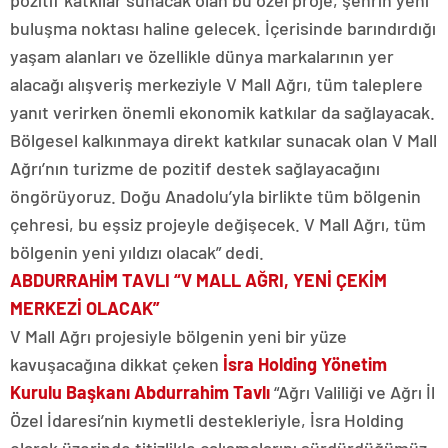
pozitif katkılar sunacak olan bu özel proje, şehrin yeni
buluşma noktası haline gelecek. İçerisinde barındırdığı
yaşam alanları ve özellikle dünya markalarının yer
alacağı alışveriş merkeziyle V Mall Ağrı, tüm taleplere
yanıt verirken önemli ekonomik katkılar da sağlayacak.
Bölgesel kalkınmaya direkt katkılar sunacak olan V Mall
Ağrı’nın turizme de pozitif destek sağlayacağını
öngörüyoruz. Doğu Anadolu’yla birlikte tüm bölgenin
çehresi, bu eşsiz projeyle değişecek. V Mall Ağrı, tüm
bölgenin yeni yıldızı olacak” dedi.
ABDURRAHİM TAVLI “V MALL AĞRI, YENİ ÇEKİM
MERKEZİ OLACAK”
V Mall Ağrı projesiyle bölgenin yeni bir yüze
kavuşacağına dikkat çeken
İsra Holding Yönetim
Kurulu Başkanı Abdurrahim Tavlı
“Ağrı Valiliği ve Ağrı İl
Özel İdaresi’nin kıymetli destekleriyle, İsra Holding