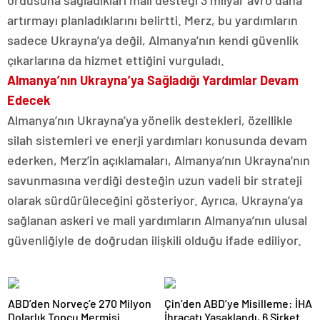
ordusuna sağladıkları mali desteği 3 milyar avro daha
artırmayı planladıklarını belirtti. Merz, bu yardımların
sadece Ukrayna’ya değil, Almanya’nın kendi güvenlik
çıkarlarına da hizmet ettiğini vurguladı.
Almanya’nın Ukrayna’ya Sağladığı Yardımlar Devam
Edecek
Almanya’nın Ukrayna’ya yönelik destekleri, özellikle
silah sistemleri ve enerji yardımları konusunda devam
ederken, Merz’in açıklamaları, Almanya’nın Ukrayna’nın
savunmasına verdiği desteğin uzun vadeli bir strateji
olarak sürdürüleceğini gösteriyor. Ayrıca, Ukrayna’ya
sağlanan askeri ve mali yardımların Almanya’nın ulusal
güvenliğiyle de doğrudan ilişkili olduğu ifade ediliyor.
ABD’den Norveç’e 270 Milyon
Çin’den ABD’ye Misilleme: İHA
Dolarlık Topçu Mermisi
İhracatı Yasaklandı, 6 Şirket