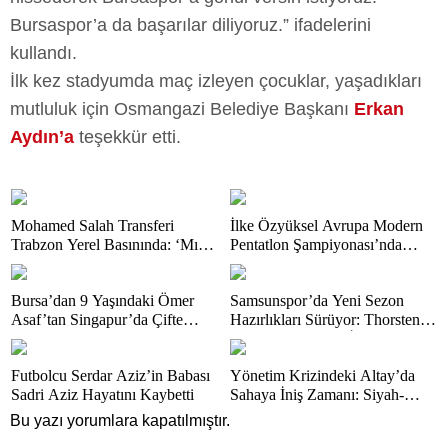
Bursaspor’a da başarılar diliyoruz.” ifadelerini
kullandı.
İlk kez stadyumda maç izleyen çocuklar, yaşadıkları
mutluluk için Osmangazi Belediye Başkanı
Erkan
Aydın’a
teşekkür etti.
Mohamed Salah Transferi
İlke Özyüksel Avrupa Modern
Trabzon Yerel Basınında: ‘Mısır
Pentatlon Şampiyonası’nda
Kralı Trabzon’da’
Finale Yükseldi
Bursa’dan 9 Yaşındaki Ömer
Samsunspor’da Yeni Sezon
Asaf’tan Singapur’da Çifte
Hazırlıkları Sürüyor: Thorsten
Bronz Madalya
Fink Yönetiminde İdman
Futbolcu Serdar Aziz’in Babası
Yönetim Krizindeki Altay’da
Sadri Aziz Hayatını Kaybetti
Sahaya İniş Zamanı: Siyah-
Beyazlılar Topbaşı Yapıyor
Bu yazı yorumlara kapatılmıştır.