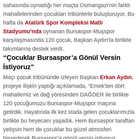
sahasında oynadığı her maçta Osmangazi’nin farklı
mahallelerinden çocukları tribünlerle buluşturuyor. Bu
hafta da
Atatürk Spor Kompleksi Matlı
Stadyumu’nda
oynanan Bursaspor-Muşspor
karşılaşmasında 120 çocuk, Başkan Aydın’la birlikte
takımlarına destek verdi.
“Çocuklar Bursaspor’a Gönül Versin
İstiyoruz”
Maçı çocuk tribününde izleyen Başkan
Erkan Aydın
,
projeye ilişkin yaptığı açıklamada, “Emek’ten dört
mahallemiz ve dağ yöresinden DAĞDER ile birlikte
120 çocuğumuzu Bursaspor-Muşspor maçına
getirdik. Hayatında ilk kez stada gelen çocuklarımızla
birlikte bu heyecanı yaşadık. Hem Bursaspor taraftarı
yetişsin hem de çocuklar bu güzel atmosferi
hissederek Bursaspor’a gönül versin istiyoruz.