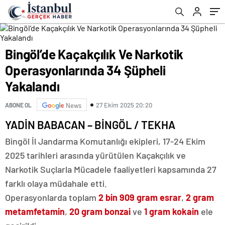
Bingöl’de Kaçakçılık Ve Narkotik
Operasyonlarında 34 Şüpheli
Yakalandı
27 Ekim 2025 20:20
ABONE OL
News
YADİN BABACAN – BİNGÖL / TEKHA
Bingöl İl Jandarma Komutanlığı ekipleri, 17-24 Ekim
2025 tarihleri arasında yürütülen Kaçakçılık ve
Narkotik Suçlarla Mücadele faaliyetleri kapsamında 27
farklı olaya müdahale etti.
Operasyonlarda toplam
2 bin 909 gram esrar
,
2 gram
metamfetamin
,
20 gram bonzai
ve
1 gram kokain
ele