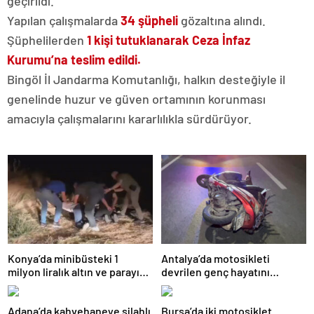
geçirildi.
Yapılan çalışmalarda
34 şüpheli
gözaltına alındı.
Şüphelilerden
1 kişi tutuklanarak Ceza İnfaz
Kurumu’na teslim edildi.
Bingöl İl Jandarma Komutanlığı, halkın desteğiyle il
genelinde huzur ve güven ortamının korunması
amacıyla çalışmalarını kararlılıkla sürdürüyor.
Konya’da minibüsteki 1
Antalya’da motosikleti
milyon liralık altın ve parayı
devrilen genç hayatını
çalan 5 şüpheli 3 ilde
kaybetti
yakalandı
Adana’da kahvehaneye silahlı
Bursa’da iki motosiklet