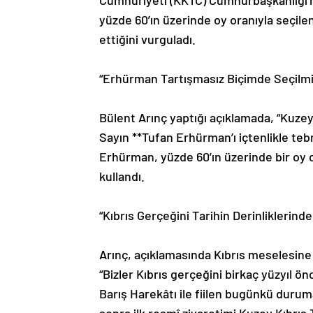
Cumhuriyeti (KKTC) Cumhurbaşkanlığı’na 
yüzde 60’ın üzerinde oy oranıyla seçilen
ettiğini vurguladı.
“Erhürman Tartışmasız Biçimde Seçilmi
Bülent Arınç yaptığı açıklamada, “Kuze
Sayın **Tufan Erhürman’ı içtenlikle teb
Erhürman, yüzde 60’ın üzerinde bir oy or
kullandı.
“Kıbrıs Gerçeğini Tarihin Derinliklerinde
Arınç, açıklamasında Kıbrıs meselesine d
“Bizler Kıbrıs gerçeğini birkaç yüzyıl ön
Barış Harekâtı ile fiilen bugünkü durum