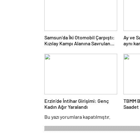
Samsun’da İki Otomobil Çarpıştı:
Ay ve S
Kızılay Kampı Alanına Savrulan
aynı ka
Araçtaki 1 Kişi Yaralandı
Erzin’de İntihar Girişimi: Genç
TBMM B
Kadın Ağır Yaralandı
Saadet 
Mahmut 
Bu yazı yorumlara kapatılmıştır.