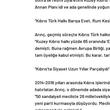
sonra ilk resmî ziyaretimi Kuzey Kıbrı
Annan Planı idi ve ada genelinde yoğun
“Kıbrıs Türk Halkı Barışa Evet, Rum Kes
Arınç, geçmiş süreçte Kıbrıs Türk hal
“Kuzey Kıbrıs halkı yüzde 65 oranında ‘
demişti. Buna rağmen Avrupa Birliği, ya
tam üyeliğe kabul etmişti. Bu karar, tari
“Kıbrıs’ta Siyaset Uzun Yıllar Parçalıydı”
2014-2016 yılları arasında Kıbrıs işler
hatırlatan Arınç, o dönemde adada siyas
“50 sandalyeli mecliste 26 milletvekiliyl
yeni parti kurmasıyla düşüyordu. Meclis