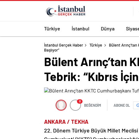
Türkiye
İstanbul
Dünya
Siyas
İstanbul Gerçek Haber
Türkiye
Bülent Arınç’tan
Başlıyor”
Bülent Arınç’tan
Tebrik: “Kıbrıs İçi
0
BEĞENDİM
ABONE OL
ANKARA / TEKHA
22. Dönem Türkiye Büyük Millet Meclisi