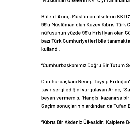
“Müslüman Ülkelerin KKTC’yi Tanımama
Bülent Arınç, Müslüman ülkelerin KKTC’y
99’u Müslüman olan Kuzey Kıbrıs Türk 
nüfusunun yüzde 99’u Hristiyan olan G
bazı Türk Cumhuriyetleri bile tanımaktad
kullandı.
“Cumhurbaşkanımız Doğru Bir Tutum Se
Cumhurbaşkanı Recep Tayyip Erdoğan’ın
tavır sergilediğini vurgulayan Arınç, “
beyan vermemiş, ‘Hangisi kazanırsa birl
Seçim sonuçlarının ardından da Tufan Er
“Kıbrıs Bir Akdeniz Ülkesidir; Kalplere