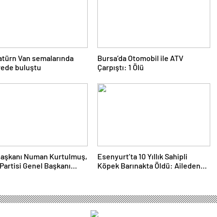
atürn Van semalarında
Bursa’da Otomobil ile ATV
rede buluştu
Çarpıştı: 1 Ölü
aşkanı Numan Kurtulmuş,
Esenyurt’ta 10 Yıllık Sahipli
Partisi Genel Başkanı
Köpek Barınakta Öldü: Aileden
Arıkan’ı Kabul Etti
Otopsi ve Soruşturma Talebi