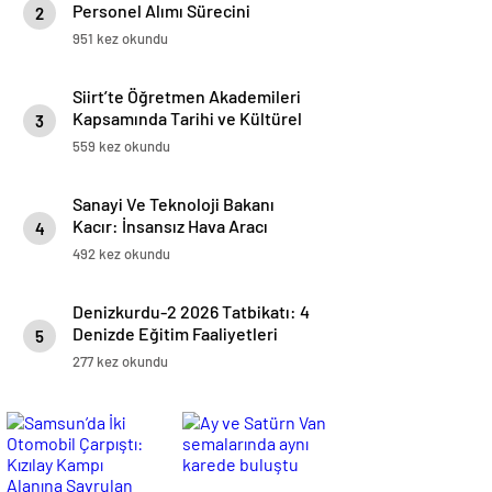
Personel Alımı Sürecini
2
Başlatıyor
951 kez okundu
Siirt’te Öğretmen Akademileri
Kapsamında Tarihi ve Kültürel
3
Miras Gezisi Düzenlendi
559 kez okundu
Sanayi Ve Teknoloji Bakanı
Kacır: İnsansız Hava Aracı
4
Üretiminde Dünya Lideriyiz
492 kez okundu
Denizkurdu-2 2026 Tatbikatı: 4
Denizde Eğitim Faaliyetleri
5
Başarıyla İcra Edildi
277 kez okundu