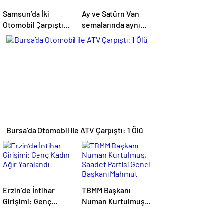
Samsun’da İki
Ay ve Satürn Van
Otomobil Çarpıştı:
semalarında aynı
Kızılay Kampı
karede buluştu
Alanına Savrulan
Araçtaki 1 Kişi
Yaralandı
Bursa’da Otomobil ile ATV Çarpıştı: 1 Ölü
Erzin’de İntihar
TBMM Başkanı
Girişimi: Genç
Numan Kurtulmuş,
Kadın Ağır Yaralandı
Saadet Partisi