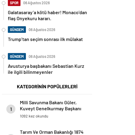
SPOR
06 Ağustos 2026
Galatasaray’a kötü haber! Monaco’dan
flaş Onyekuru kararı.
GÜNDEM
06 Ağustos 2026
Trump’tan seçim sonrası ilk mülakat
GÜNDEM
06 Ağustos 2026
Avusturya başbakanı Sebastian Kurz
ile ilgili bilinmeyenler
KATEGORİNİN POPÜLERLERİ
Milli Savunma Bakanı Güler,
Kuveyt Genelkurmay Başkanı
1
Al-Shuraian İle Bir Araya Geldi
1092 kez okundu
Tarım Ve Orman Bakanlığı 1874