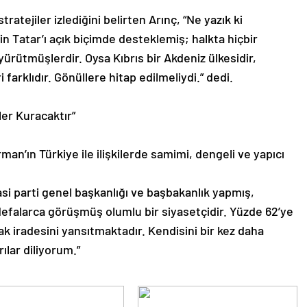
ratejiler izlediğini belirten Arınç, “Ne yazık ki
in Tatar’ı açık biçimde desteklemiş; halkta hiçbir
ürütmüşlerdir. Oysa Kıbrıs bir Akdeniz ülkesidir,
 farklıdır. Gönüllere hitap edilmeliydi.” dedi.
ler Kuracaktır”
n’ın Türkiye ile ilişkilerde samimi, dengeli ve yapıcı
i parti genel başkanlığı ve başbakanlık yapmış,
e defalarca görüşmüş olumlu bir siyasetçidir. Yüzde 62’ye
tak iradesini yansıtmaktadır. Kendisini bir kez daha
ılar diliyorum.”