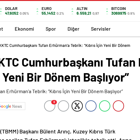
DOLAR
EURO
ALTIN
BITCOIN
47,6052
55,1452
6.559,21
3069975
0.05%
0.2%
0,97
0.9%
et
Ekonomi
Spor
Diğer
Servisler
 KKTC Cumhurbaşkanı Tufan Erhürman’a Tebrik: “Kıbrıs İçin Yeni Bir Dönem
 KKTC Cumhurbaşkanı Tufan
n Yeni Bir Dönem Başlıyor”
0
News
 (TBMM) Başkanı Bülent Arınç, Kuzey Kıbrıs Türk