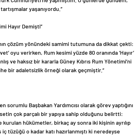
s Türk Cumhuriyeti’ne yapmıştım. O günlerde gündem,
 tartışmalar yaşanıyordu.”
imi Hayır Demişti”
kının çözüm yönündeki samimi tutumuna da dikkat çekti:
Evet’ oyu verirken, Rum kesimi yüzde 80 oranında ‘Hayır’
nlış ve haksız bir kararla Güney Kıbrıs Rum Yönetimi’ni
he bir adaletsizlik örneği olarak geçmiştir.”
inden sorumlu Başbakan Yardımcısı olarak görev yaptığını
etin çok parçalı bir yapıya sahip olduğunu belirtti:
e kurulan hükümetler, birkaç ay sonra iki kişinin ayrılıp
 iç tüzüğü o kadar katı hazırlanmıştı ki neredeyse