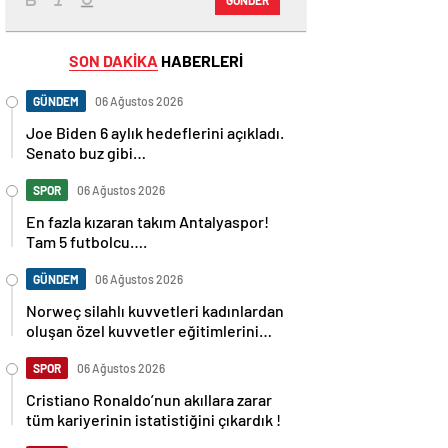
SON DAKİKA
HABERLERİ
GÜNDEM
06 Ağustos 2026
Joe Biden 6 aylık hedeflerini açıkladı.
Senato buz gibi…
SPOR
06 Ağustos 2026
En fazla kızaran takım Antalyaspor!
Tam 5 futbolcu….
GÜNDEM
06 Ağustos 2026
Norweç silahlı kuvvetleri kadınlardan
oluşan özel kuvvetler eğitimlerini
başlattı.
SPOR
06 Ağustos 2026
Cristiano Ronaldo’nun akıllara zarar
tüm kariyerinin istatistiğini çıkardık !