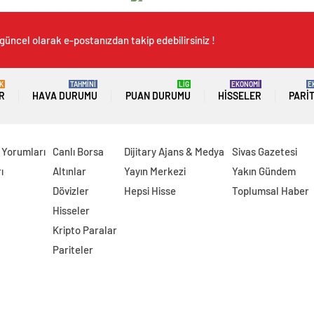
güncel olarak e-postanızdan takip edebilirsiniz !
K
TAHMİNİ
LİG
EKONOMİ
E
R
HAVA DURUMU
PUAN DURUMU
HISSELER
PARI
 Yorumları
Canlı Borsa
Dijitary Ajans & Medya
Sivas Gazetesi
ı
Altınlar
Yayın Merkezi
Yakın Gündem
Dövizler
Hepsi Hisse
Toplumsal Haber
Hisseler
Kripto Paralar
Pariteler