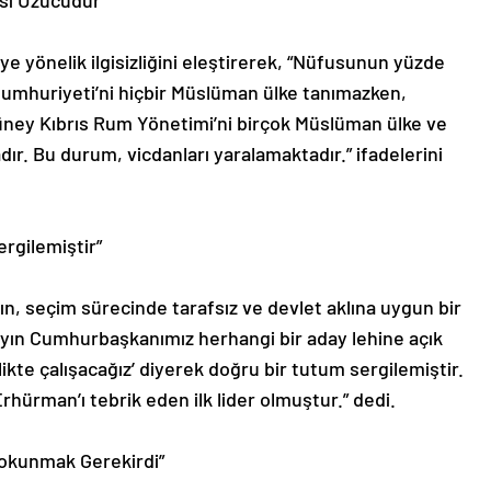
sı Üzücüdür”
e yönelik ilgisizliğini eleştirerek, “Nüfusunun yüzde
Cumhuriyeti’ni hiçbir Müslüman ülke tanımazken,
üney Kıbrıs Rum Yönetimi’ni birçok Müslüman ülke ve
ır. Bu durum, vicdanları yaralamaktadır.” ifadelerini
rgilemiştir”
, seçim sürecinde tarafsız ve devlet aklına uygun bir
Sayın Cumhurbaşkanımız herhangi bir aday lehine açık
ikte çalışacağız’ diyerek doğru bir tutum sergilemiştir.
hürman’ı tebrik eden ilk lider olmuştur.” dedi.
 Dokunmak Gerekirdi”