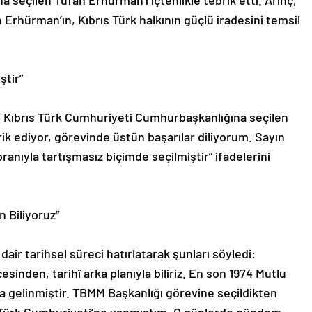
seçilen Tufan Erhürman’ı içtenlikle tebrik etti. Arınç,
 Erhürman’ın, Kıbrıs Türk halkının güçlü iradesini temsil
ştir”
y Kıbrıs Türk Cumhuriyeti Cumhurbaşkanlığına seçilen
rik ediyor, görevinde üstün başarılar diliyorum. Sayın
anıyla tartışmasız biçimde seçilmiştir” ifadelerini
n Biliyoruz”
air tarihsel süreci hatırlatarak şunları söyledi:
cesinden, tarihî arka planıyla biliriz. En son 1974 Mutlu
a gelinmiştir. TBMM Başkanlığı görevine seçildikten