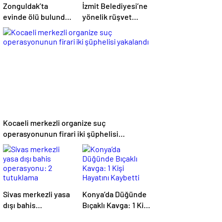
Zonguldak’ta
İzmit Belediyesi’ne
evinde ölü bulundu:
yönelik rüşvet
Kesin ölüm nedeni
soruşturması: Gizli
otopsiyle
kayıt ve ifade
belirlenecek
detayları dosyada
Kocaeli merkezli organize suç
operasyonunun firari iki şüphelisi
yakalandı
Sivas merkezli yasa
Konya’da Düğünde
dışı bahis
Bıçaklı Kavga: 1 Kişi
operasyonu: 2
Hayatını Kaybetti