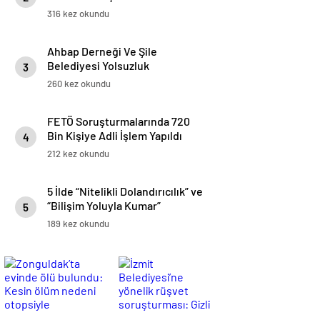
316 kez okundu
Ahbap Derneği Ve Şile
Belediyesi Yolsuzluk
3
Soruşturmasında Çarpıcı
260 kez okundu
Raporlar: Milyarlık Para Trafiği
Belgelendi
FETÖ Soruşturmalarında 720
Bin Kişiye Adli İşlem Yapıldı
4
212 kez okundu
5 İlde “Nitelikli Dolandırıcılık” ve
“Bilişim Yoluyla Kumar”
5
Operasyonu
189 kez okundu