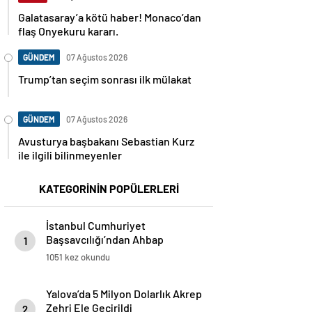
Galatasaray’a kötü haber! Monaco’dan
flaş Onyekuru kararı.
GÜNDEM
07 Ağustos 2026
Trump’tan seçim sonrası ilk mülakat
GÜNDEM
07 Ağustos 2026
Avusturya başbakanı Sebastian Kurz
ile ilgili bilinmeyenler
KATEGORİNİN POPÜLERLERİ
İstanbul Cumhuriyet
Başsavcılığı’ndan Ahbap
1
Soruşturması: Bilirkişi Heyeti
1051 kez okundu
Görevlendirildi
Yalova’da 5 Milyon Dolarlık Akrep
Zehri Ele Geçirildi
2