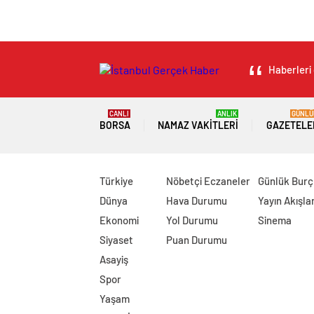
Haberleri 
CANLI
ANLIK
GÜNLÜ
BORSA
NAMAZ VAKITLERI
GAZETELE
Türkiye
Nöbetçi Eczaneler
Günlük Burç
Dünya
Hava Durumu
Yayın Akışlar
Ekonomi
Yol Durumu
Sinema
Siyaset
Puan Durumu
Asayiş
Spor
Yaşam