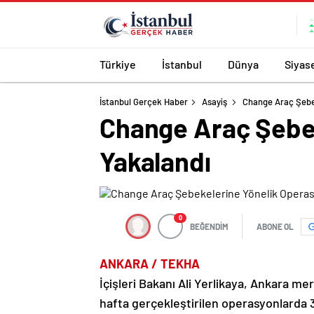
Türkiye
İstanbul
Dünya
Siyas
İstanbul Gerçek Haber
Asayiş
Change Araç Şebek
Change Araç Şebek
Yakalandı
0
BEĞENDİM
ABONE OL
ANKARA / TEKHA
İçişleri Bakanı Ali Yerlikaya, Ankara me
hafta gerçekleştirilen operasyonlarda 35