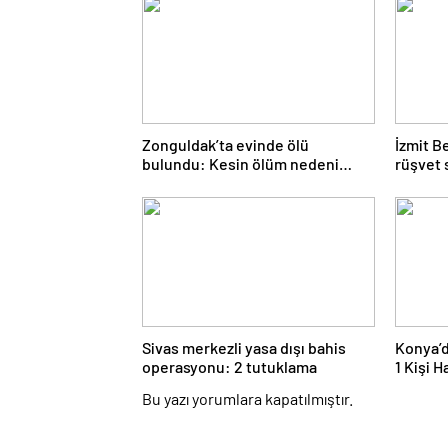
Zonguldak’ta evinde ölü
İzmit B
bulundu: Kesin ölüm nedeni
rüşvet 
otopsiyle belirlenecek
ve ifad
Sivas merkezli yasa dışı bahis
Konya’d
operasyonu: 2 tutuklama
1 Kişi H
Bu yazı yorumlara kapatılmıştır.