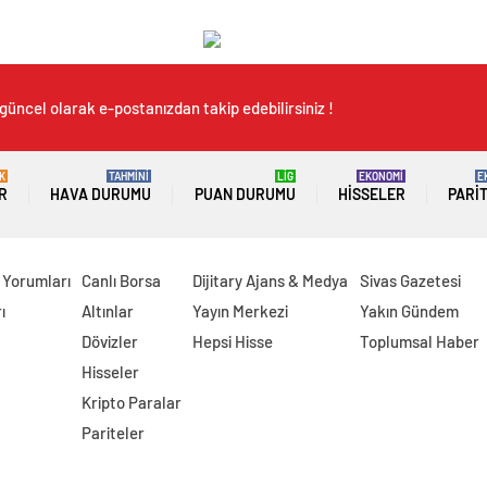
güncel olarak e-postanızdan takip edebilirsiniz !
K
TAHMİNİ
LİG
EKONOMİ
E
R
HAVA DURUMU
PUAN DURUMU
HISSELER
PARI
 Yorumları
Canlı Borsa
Dijitary Ajans & Medya
Sivas Gazetesi
ı
Altınlar
Yayın Merkezi
Yakın Gündem
Dövizler
Hepsi Hisse
Toplumsal Haber
Hisseler
Kripto Paralar
Pariteler