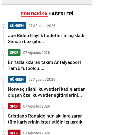
SON DAKİKA
HABERLERİ
GÜNDEM
07 Ağustos 2026
Joe Biden 6 aylık hedeflerini açıkladı.
Senato buz gibi…
SPOR
07 Ağustos 2026
En fazla kızaran takım Antalyaspor!
Tam 5 futbolcu….
GÜNDEM
07 Ağustos 2026
Norweç silahlı kuvvetleri kadınlardan
oluşan özel kuvvetler eğitimlerini
başlattı.
SPOR
07 Ağustos 2026
Cristiano Ronaldo’nun akıllara zarar
tüm kariyerinin istatistiğini çıkardık !
SPOR
07 Ağustos 2026