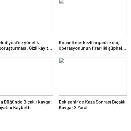
elediyesi’ne yönelik
Kocaeli merkezli organize suç
soruşturması: Gizli kayıt
operasyonunun firari iki şüphelisi
e detayları dosyada
yakalandı
a Düğünde Bıçaklı Kavga:
Eskişehir’de Kaza Sonrası Bıçaklı
ayatını Kaybetti
Kavga: 2 Yaralı