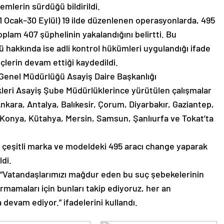
şlemlerin sürdüğü bildirildi.
 (1 Ocak–30 Eylül) 19 ilde düzenlenen operasyonlarda, 495
oplam 407 şüphelinin yakalandığını belirtti. Bu
’ü hakkında ise adli kontrol hükümleri uygulandığı ifade
reçlerin devam ettiği kaydedildi.
 Genel Müdürlüğü Asayiş Daire Başkanlığı
leri Asayiş Şube Müdürlüklerince yürütülen çalışmalar
ara, Antalya, Balıkesir, Çorum, Diyarbakır, Gaziantep,
i, Konya, Kütahya, Mersin, Samsun, Şanlıurfa ve Tokat’ta
 çeşitli marka ve modeldeki 495 aracı change yaparak
ldi.
, “Vatandaşlarımızı mağdur eden bu suç şebekelerinin
dırmamaları için bunları takip ediyoruz, her an
 devam ediyor.” ifadelerini kullandı.