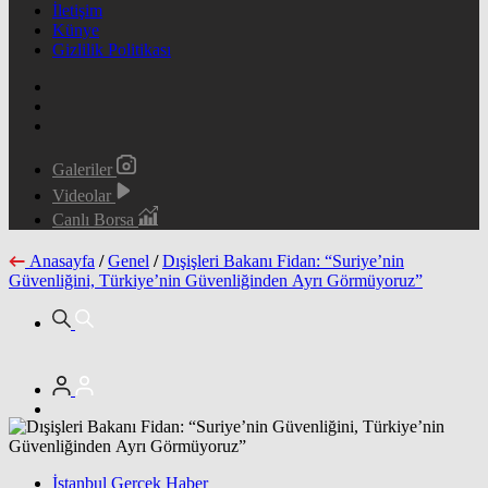
İletişim
Künye
Gizlilik Politikası
Galeriler
Videolar
Canlı Borsa
Anasayfa
/
Genel
/
Dışişleri Bakanı Fidan: “Suriye’nin
Güvenliğini, Türkiye’nin Güvenliğinden Ayrı Görmüyoruz”
İstanbul Gerçek Haber