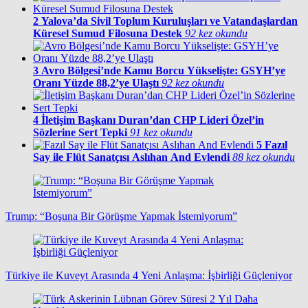
2
Yalova’da Sivil Toplum Kuruluşları ve Vatandaşlardan
Küresel Sumud Filosuna Destek
92 kez okundu
3
Avro Bölgesi’nde Kamu Borcu Yükselişte: GSYH’ye
Oranı Yüzde 88,2’ye Ulaştı
92 kez okundu
4
İletişim Başkanı Duran’dan CHP Lideri Özel’in
Sözlerine Sert Tepki
91 kez okundu
5
Fazıl
Say ile Flüt Sanatçısı Aslıhan And Evlendi
88 kez okundu
Trump: “Boşuna Bir Görüşme Yapmak İstemiyorum”
Türkiye ile Kuveyt Arasında 4 Yeni Anlaşma: İşbirliği Güçleniyor