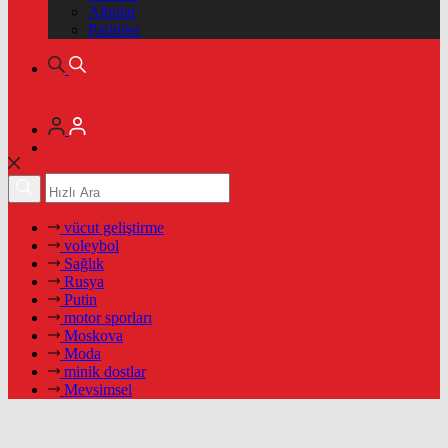
Altınlar
Pariteler
vücut geliştirme
voleybol
Sağlık
Rusya
Putin
motor sporları
Moskova
Moda
minik dostlar
Mevsimsel