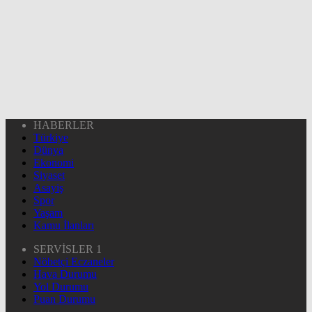
HABERLER
Türkiye
Dünya
Ekonomi
Siyaset
Asayiş
Spor
Yaşam
Kamu İlanları
SERVİSLER 1
Nöbetçi Eczaneler
Hava Durumu
Yol Durumu
Puan Durumu