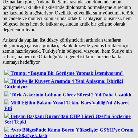
Uzmanlara göre, Ankara ile Şam arasında son dönemde artan
görüşmeler, iki ülke ilişkilerinde diplomatik normalleşme sürecinin
hız kazandığını gösteriyor. Özellikle güvenlik, sınır yönetimi, terörle
mücadele ve mülteci konularında ortak bir anlayışın oluşması, hem
bölgesel barış hem de istikrar açısından kritik bir gelişme olarak
değerlendiriliyor.
Ankara’da yapılan üst düzey görüşmelerin ardından tarafların
oluşturacağı çalışma grupları, teknik düzeyde yeni iş birlikleri için
zemin hazırlayacak. Türkiye’nin bölgesel vizyonu, hem Suriye’nin
iç barışına hem de Ortadoğu’daki genel istikrar sürecine katkı
sunmayı hedefliyor.
Trump: “Boşuna Bir Görüşme Yapmak İstemiyorum”
Türkiye ile Kuveyt Arasında 4 Yeni Anlaşma: İşbirliği
Güçleniyor
Türk Askerinin Lübnan Görev Süresi 2 Yıl Daha Uzatıldı
Milli Eğitim Bakanı Yusuf Tekin, Kars Valiliği’ni Ziyaret
Etti
İletişim Başkanı Duran’dan CHP Lideri Özel’in Sözlerine
Sert Tepki
Avro Bölgesi’nde Kamu Borcu Yükselişte: GSYH’ye Oranı
Yüzde 88,2’ye Ulaştı