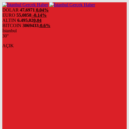
DOLAR
47,6971
0.04%
EURO
55,0858
-0.14%
ALTIN
6.495,02
0,04
BITCOIN
3069433
-0.6%
İstanbul
30°
AÇIK