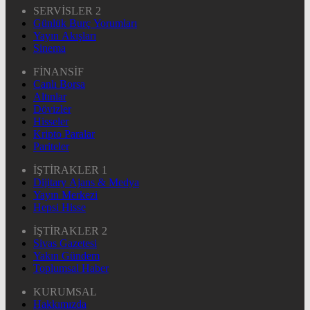
SERVİSLER 2
Günlük Burç Yorumları
Yayın Akışları
Sinema
FİNANSİF
Canlı Borsa
Altınlar
Dövizler
Hisseler
Kripto Paralar
Pariteler
İŞTİRAKLER 1
Dijitary Ajans & Medya
Yayın Merkezi
Hepsi Hisse
İŞTİRAKLER 2
Sivas Gazetesi
Yakın Gündem
Toplumsal Haber
KURUMSAL
Hakkımızda