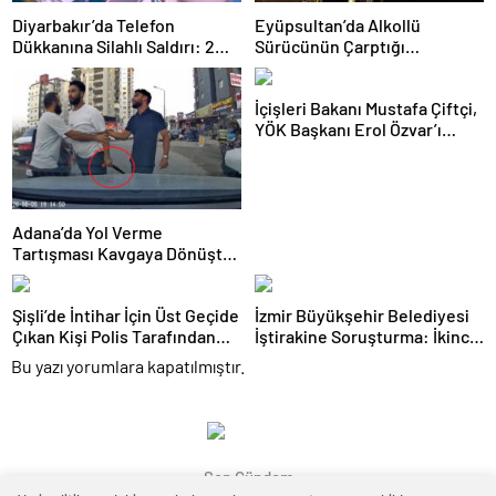
Diyarbakır’da Telefon
Eyüpsultan’da Alkollü
Dükkanına Silahlı Saldırı: 2
Sürücünün Çarptığı
Kişiyi Yaralayan Şüpheli
Motokurye Yaşamını Yitirdi:
Tutuklandı
Sanığın Tahliyesine Aileden
İçişleri Bakanı Mustafa Çiftçi,
Tepki
YÖK Başkanı Erol Özvar’ı
Ziyaret Etti
Adana’da Yol Verme
Tartışması Kavgaya Dönüştü:
Testereyle Saldırı Kamerada
Şişli’de İntihar İçin Üst Geçide
İzmir Büyükşehir Belediyesi
Çıkan Kişi Polis Tarafından
İştirakine Soruşturma: İkinci
İkna Edildi
Dalgada 2 Gözaltı
Bu yazı yorumlara kapatılmıştır.
Son Gündem