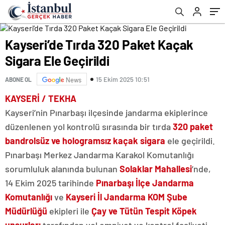
Kayseri’de Tırda 320 Paket Kaçak
Sigara Ele Geçirildi
15 Ekim 2025 10:51
ABONE OL
News
KAYSERİ / TEKHA
Kayseri’nin Pınarbaşı ilçesinde jandarma ekiplerince
düzenlenen yol kontrolü sırasında bir tırda
320 paket
bandrolsüz ve hologramsız kaçak sigara
ele geçirildi.
Pınarbaşı Merkez Jandarma Karakol Komutanlığı
sorumluluk alanında bulunan
Solaklar Mahallesi
’nde,
14 Ekim 2025 tarihinde
Pınarbaşı İlçe Jandarma
Komutanlığı
ve
Kayseri İl Jandarma KOM Şube
Müdürlüğü
ekipleri ile
Çay ve Tütün Tespit Köpek