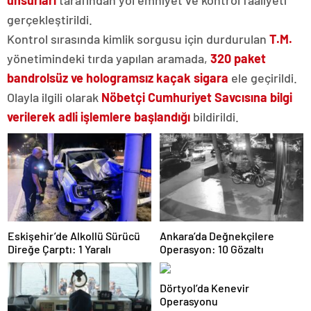
unsurları
tarafından yol emniyet ve kontrol faaliyeti
gerçekleştirildi.
Kontrol sırasında kimlik sorgusu için durdurulan
T.M.
yönetimindeki tırda yapılan aramada,
320 paket
bandrolsüz ve hologramsız kaçak sigara
ele geçirildi.
Olayla ilgili olarak
Nöbetçi Cumhuriyet Savcısına bilgi
verilerek adli işlemlere başlandığı
bildirildi.
Eskişehir’de Alkollü Sürücü
Ankara’da Değnekçilere
Direğe Çarptı: 1 Yaralı
Operasyon: 10 Gözaltı
Dörtyol’da Kenevir
Operasyonu