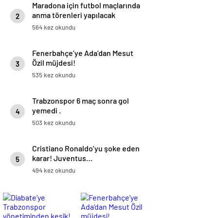
Maradona için futbol maçlarında
anma törenleri yapılacak
2
564 kez okundu
Fenerbahçe’ye Ada’dan Mesut
Özil müjdesi!
3
535 kez okundu
Trabzonspor 6 maç sonra gol
yemedi .
4
503 kez okundu
Cristiano Ronaldo’yu şoke eden
karar! Juventus…
5
494 kez okundu