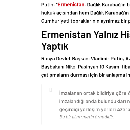
Putin, “
Ermenistan
, Dağlık Karabağ’ın 
hukuk açısından hem Dağlık Karabağ’ı
Cumhuriyeti topraklarının ayrılmaz bir 
Ermenistan Yalnız H
Yaptık
Rusya Devlet Başkanı Vladimir Putin, 
Başbakanı Nikol Paşinyan 10 Kasım itib
çatışmaların durması için bir anlaşma i
İmzalanan ortak bildiriye göre
imzalandığı anda bulundukları n
geçirdiği yerleşim yerleri Aze
Bu bir alıntı metin örneğidir.