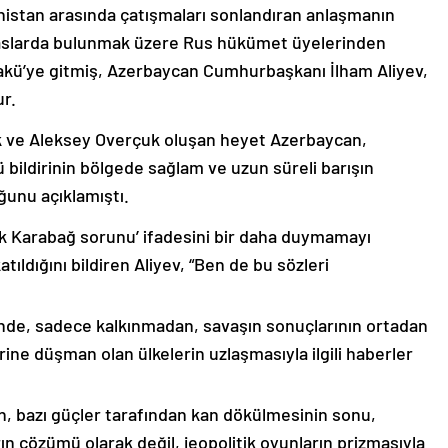
nistan arasında çatışmaları sonlandıran anlaşmanın
emaslarda bulunmak üzere Rus hükümet üyelerinden
akü’ye gitmiş, Azerbaycan Cumhurbaşkanı İlham Aliyev,
ur.
k ve Aleksey Overçuk oluşan heyet Azerbaycan,
 bildirinin bölgede sağlam ve uzun süreli barışın
ğunu açıklamıştı.
lık Karabağ sorunu’ ifadesini bir daha duymamayı
ıldığını bildiren Aliyev, “Ben de bu sözleri
nde, sadece kalkınmadan, savaşın sonuçlarının ortadan
rine düşman olan ülkelerin uzlaşmasıyla ilgili haberler
nin, bazı güçler tarafından kan dökülmesinin sonu,
ın çözümü olarak değil, jeopolitik oyunların prizmasıyla