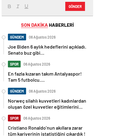
GÖNDER
SON DAKİKA
HABERLERİ
GÜNDEM
06 Ağustos 2026
Joe Biden 6 aylık hedeflerini açıkladı.
Senato buz gibi…
SPOR
06 Ağustos 2026
En fazla kızaran takım Antalyaspor!
Tam 5 futbolcu….
GÜNDEM
06 Ağustos 2026
Norweç silahlı kuvvetleri kadınlardan
oluşan özel kuvvetler eğitimlerini
başlattı.
SPOR
06 Ağustos 2026
Cristiano Ronaldo’nun akıllara zarar
tüm kariyerinin istatistiğini çıkardık !