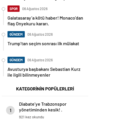
SPOR
06 Ağustos 2026
Galatasaray’a kötü haber! Monaco’dan
flaş Onyekuru kararı.
GÜNDEM
06 Ağustos 2026
Trump’tan seçim sonrası ilk mülakat
GÜNDEM
06 Ağustos 2026
Avusturya başbakanı Sebastian Kurz
ile ilgili bilinmeyenler
KATEGORİNİN POPÜLERLERİ
Diabate’ye Trabzonspor
yönetiminden kesik! .
1
921 kez okundu