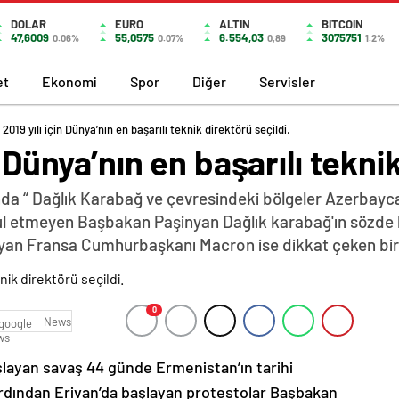
DOLAR
EURO
ALTIN
BITCOIN
47,6009
55,0575
6.554,03
3075751
0.06%
0.07%
0,89
1.2%
et
Ekonomi
Spor
Diğer
Servisler
2019 yılı için Dünya’nın en başarılı teknik direktörü seçildi.
n Dünya’nın en başarılı tekni
da “ Dağlık Karabağ ve çevresindeki bölgeler Azerbayca
abul etmeyen Başbakan Paşinyan Dağlık karabağ'ın sözde 
yan Fransa Cumhurbaşkanı Macron ise dikkat çeken bir z
0
News
şlayan savaş 44 günde Ermenistan’ın tarihi
ardından Erivan’da başlayan protestolar Başbakan