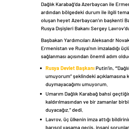
Dağlık Karabağ’da Azerbaycan ile Erme
ardından bölgedeki durum ile ilgili t
oluşan heyet Azerbaycan’ın başkenti B
Rusya Dışişleri Bakanı Sergey Lavrov’d
Başbakan Yardımcıları Aleksandr Nova
Ermenistan ve Rusya’nın imzaladığı üçlü
sağlanması açısından önemli adım oldu
Rusya Devlet Başkanı
Putin’in, “‘Dağ
umuyorum” şeklindeki açıklamasına kat
duymayacağımı umuyorum.
Umarım Dağlık Karabağ bahsi geçtiği
kaldırılmasından ve bir zamanlar birbi
duyacağız.” dedi.
Lavrov, üç ülkenin imza attığı bildiri
barışçıl yaşama geçiş, insani sorunlar