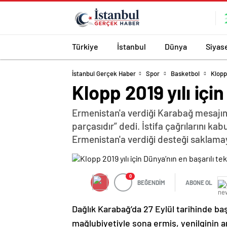
Türkiye
İstanbul
Dünya
Siyas
İstanbul Gerçek Haber
Spor
Basketbol
Klopp 
Klopp 2019 yılı içi
Ermenistan'a verdiği Karabağ mesajın
parçasıdır” dedi. İstifa çağrılarını k
Ermenistan'a verdiği desteği saklama
0
BEĞENDİM
ABONE OL
Dağlık Karabağ’da 27 Eylül tarihinde ba
mağlubiyetiyle sona ermiş, yenilginin 