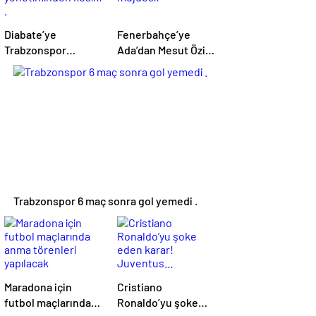
Diabate’ye
Fenerbahçe’ye
Trabzonspor
Ada’dan Mesut Özil
yönetiminden
müjdesi!
kesik! .
Trabzonspor 6 maç sonra gol yemedi .
Maradona için
Cristiano
futbol maçlarında
Ronaldo’yu şoke