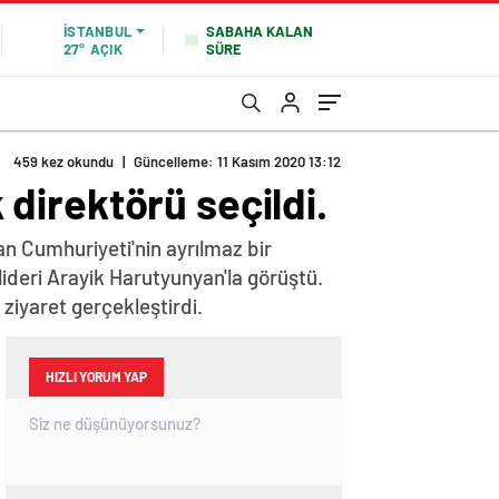
SABAHA KALAN
İSTANBUL
SÜRE
27°
AÇIK
459 kez okundu
|
Güncelleme: 11 Kasım 2020 13:12
k direktörü seçildi.
n Cumhuriyeti'nin ayrılmaz bir
lideri Arayik Harutyunyan'la görüştü.
iyaret gerçekleştirdi.
HIZLI YORUM YAP