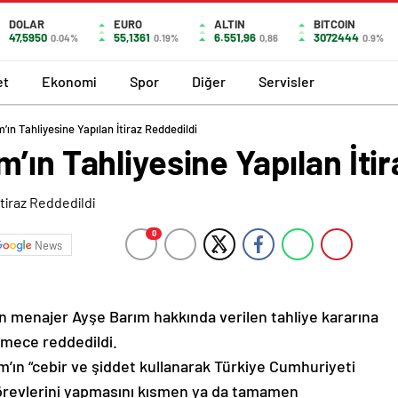
DOLAR
EURO
ALTIN
BITCOIN
47,5950
55,1361
6.551,96
3072444
0.04%
0.19%
0,86
0.9%
et
Ekonomi
Spor
Diğer
Servisler
ın Tahliyesine Yapılan İtiraz Reddedildi
’ın Tahliyesine Yapılan İti
0
News
n menajer Ayşe Barım hakkında verilen tahliye kararına
kemece reddedildi.
’ın “cebir ve şiddet kullanarak Türkiye Cumhuriyeti
örevlerini yapmasını kısmen ya da tamamen