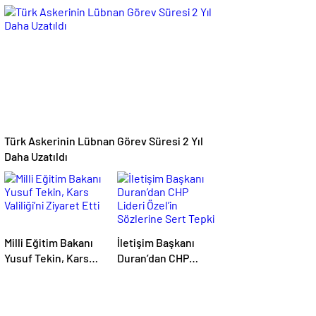
İstemiyorum”
Anlaşma: İşbirliği
Güçleniyor
Türk Askerinin Lübnan Görev Süresi 2 Yıl
Daha Uzatıldı
Milli Eğitim Bakanı
İletişim Başkanı
Yusuf Tekin, Kars
Duran’dan CHP
Valiliği’ni Ziyaret
Lideri Özel’in
Etti
Sözlerine Sert Tepki