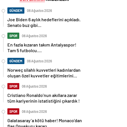
GÜNDEM
06 Ağustos 2026
Joe Biden 6 aylık hedeflerini açıkladı.
Senato buz gibi…
SPOR
06 Ağustos 2026
En fazla kızaran takım Antalyaspor!
Tam 5 futbolcu….
GÜNDEM
06 Ağustos 2026
Norweç silahlı kuvvetleri kadınlardan
oluşan özel kuvvetler eğitimlerini
başlattı.
SPOR
06 Ağustos 2026
Cristiano Ronaldo’nun akıllara zarar
tüm kariyerinin istatistiğini çıkardık !
SPOR
06 Ağustos 2026
Galatasaray’a kötü haber! Monaco’dan
flaş Onyekuru kararı.