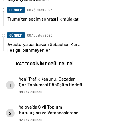
GÜNDEM
06 Ağustos 2026
Trump’tan seçim sonrası ilk mülakat
GÜNDEM
06 Ağustos 2026
Avusturya başbakanı Sebastian Kurz
ile ilgili bilinmeyenler
KATEGORİNİN POPÜLERLERİ
Yeni Trafik Kanunu: Cezadan
Çok Toplumsal Dönüşüm Hedefi
1
94 kez okundu
Yalova’da Sivil Toplum
Kuruluşları ve Vatandaşlardan
2
Küresel Sumud Filosuna Destek
92 kez okundu