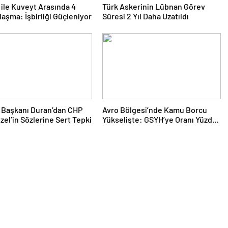
 ile Kuveyt Arasında 4
Türk Askerinin Lübnan Görev
laşma: İşbirliği Güçleniyor
Süresi 2 Yıl Daha Uzatıldı
m Başkanı Duran’dan CHP
Avro Bölgesi’nde Kamu Borcu
Özel’in Sözlerine Sert Tepki
Yükselişte: GSYH’ye Oranı Yüzde
88,2’ye Ulaştı