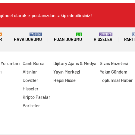
güncel olarak e-postanızdan takip edebilirsiniz !
K
TAHMİNİ
LİG
EKONOMİ
E
R
HAVA DURUMU
PUAN DURUMU
HISSELER
PARI
 Yorumları
Canlı Borsa
Dijitary Ajans & Medya
Sivas Gazetesi
ı
Altınlar
Yayın Merkezi
Yakın Gündem
Dövizler
Hepsi Hisse
Toplumsal Haber
Hisseler
Kripto Paralar
Pariteler