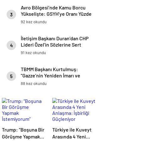
Avro Bölgesi’nde Kamu Borcu
Yükselişte: GSYH’ye Oranı Yüzde
3
88,2’ye Ulaştı
92 kez okundu
İletişim Başkanı Duran’dan CHP
Lideri Özel’in Sözlerine Sert
4
Tepki
91 kez okundu
TBMM Başkanı Kurtulmuş:
“Gazze’nin Yeniden İmarı ve
5
Filistinli Kardeşlerimizin
88 kez okundu
Yaralarının Sarılması En Büyük
Temennimizdir”
Trump: “Boşuna Bir
Türkiye ile Kuveyt
Görüşme Yapmak
Arasında 4 Yeni