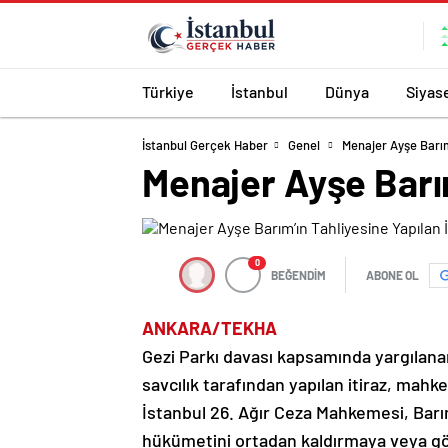
Türkiye
İstanbul
Dünya
Siyas
İstanbul Gerçek Haber
Genel
Menajer Ayşe Barım’
Menajer Ayşe Barım
0
BEĞENDİM
ABONE OL
ANKARA/TEKHA
Gezi Parkı davası kapsamında yargılana
savcılık tarafından yapılan itiraz, mah
İstanbul 26. Ağır Ceza Mahkemesi, Barım
hükümetini ortadan kaldırmaya veya g