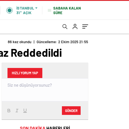
SABAHA KALAN
İSTANBUL
SÜRE
31°
AÇIK
86 kez okundu
|
Güncelleme: 2 Ekim 2025 21:55
raz Reddedildi
HIZLI YORUM YAP
GÖNDER
SON DAKİKA
HABERLERİ