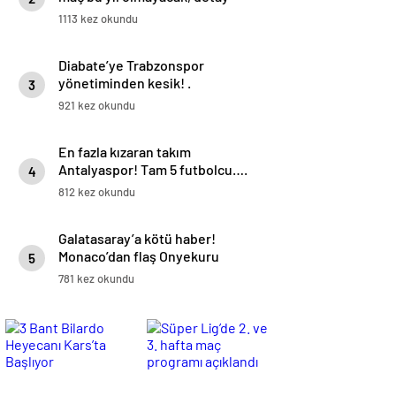
haberimizde.
1113 kez okundu
Diabate’ye Trabzonspor
yönetiminden kesik! .
3
921 kez okundu
En fazla kızaran takım
Antalyaspor! Tam 5 futbolcu….
4
812 kez okundu
Galatasaray’a kötü haber!
Monaco’dan flaş Onyekuru
5
kararı.
781 kez okundu