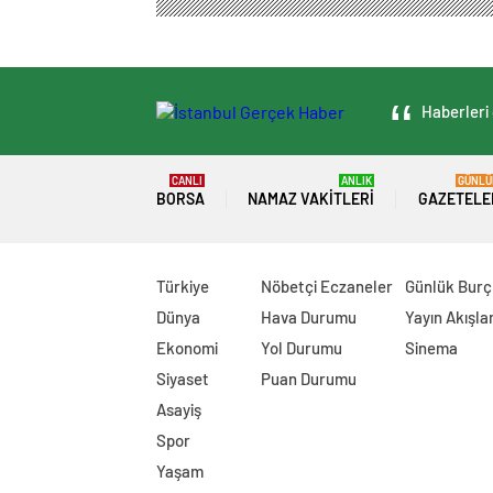
Haberleri 
CANLI
ANLIK
GÜNLÜ
BORSA
NAMAZ VAKITLERI
GAZETELE
Türkiye
Nöbetçi Eczaneler
Günlük Burç
Dünya
Hava Durumu
Yayın Akışlar
Ekonomi
Yol Durumu
Sinema
Siyaset
Puan Durumu
Asayiş
Spor
Yaşam