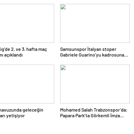
ig’de 2. ve 3. hafta maç
Samsunspor İtalyan stoper
ı açıklandı
Gabriele Guarino’yu kadrosuna
kattı
havuzunda geleceğin
Mohamed Salah Trabzonspor’da:
arı yetişiyor
Papara Park’ta Görkemli İmza
Töreni