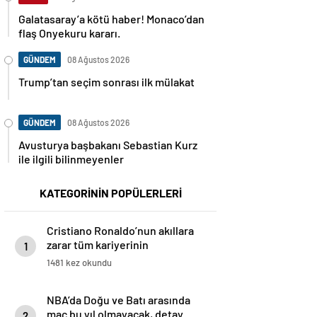
Galatasaray’a kötü haber! Monaco’dan
flaş Onyekuru kararı.
GÜNDEM
08 Ağustos 2026
Trump’tan seçim sonrası ilk mülakat
GÜNDEM
08 Ağustos 2026
Avusturya başbakanı Sebastian Kurz
ile ilgili bilinmeyenler
KATEGORİNİN POPÜLERLERİ
Cristiano Ronaldo’nun akıllara
zarar tüm kariyerinin
1
istatistiğini çıkardık !
1481 kez okundu
NBA’da Doğu ve Batı arasında
maç bu yıl olmayacak, detay
2