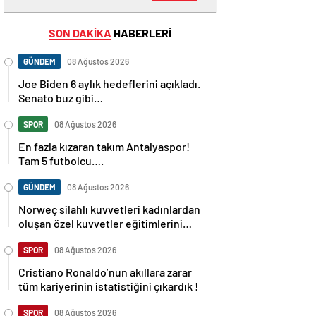
SON DAKİKA
HABERLERİ
GÜNDEM
08 Ağustos 2026
Joe Biden 6 aylık hedeflerini açıkladı.
Senato buz gibi…
SPOR
08 Ağustos 2026
En fazla kızaran takım Antalyaspor!
Tam 5 futbolcu….
GÜNDEM
08 Ağustos 2026
Norweç silahlı kuvvetleri kadınlardan
oluşan özel kuvvetler eğitimlerini
başlattı.
SPOR
08 Ağustos 2026
Cristiano Ronaldo’nun akıllara zarar
tüm kariyerinin istatistiğini çıkardık !
SPOR
08 Ağustos 2026