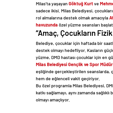
Milas’ta yaşayan
Göktuğ Kurt
ve
Mehme
sadece ikisi. Milas Belediyesi, çocukla
rol almalarına destek olmak amacıyla
A
havuzunda
özel yüzme seansları başlat
“Amaç, Çocukların Fizi
Belediye, çocuklar için haftada bir saa
destek olmayı hedefliyor. Kasların gü
yüzme, DMD hastası çocuklar için en güv
Milas Belediyesi Gençlik ve Spor Müdü
eşliğinde gerçekleştirilen seanslarda, 
hem de eğlenceli vakit geçiriyor.
Bu özel programla Milas Belediyesi, DMD 
katkı sağlamayı, aynı zamanda sağlıklı 
olmayı amaçlıyor.