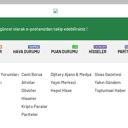
güncel olarak e-postanızdan takip edebilirsiniz !
K
TAHMİNİ
LİG
EKONOMİ
E
R
HAVA DURUMU
PUAN DURUMU
HISSELER
PARI
 Yorumları
Canlı Borsa
Dijitary Ajans & Medya
Sivas Gazetesi
ı
Altınlar
Yayın Merkezi
Yakın Gündem
Dövizler
Hepsi Hisse
Toplumsal Haber
Hisseler
Kripto Paralar
Pariteler