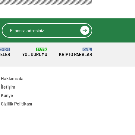
antrenörlüğünü
yapıyor
KONOMİ
TRAFİK
CANLI
TELER
YOL DURUMU
KRIPTO PARALAR
Hakkımızda
İletişim
Künye
Gizlilik Politikası