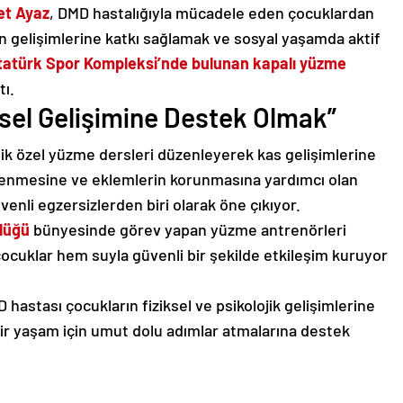
t Ayaz
, DMD hastalığıyla mücadele eden çocuklardan
rın gelişimlerine katkı sağlamak ve sosyal yaşamda aktif
tatürk Spor Kompleksi’nde bulunan kapalı yüzme
tı.
ksel Gelişimine Destek Olmak”
tlik özel yüzme dersleri düzenleyerek kas gelişimlerine
çlenmesine ve eklemlerin korunmasına yardımcı olan
enli egzersizlerden biri olarak öne çıkıyor.
rlüğü
bünyesinde görev yapan yüzme antrenörleri
çocuklar hem suyla güvenli bir şekilde etkileşim kuruyor
hastası çocukların fiziksel ve psikolojik gelişimlerine
bir yaşam için umut dolu adımlar atmalarına destek