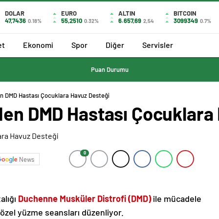
DOLAR
EURO
ALTIN
BITCOIN
47,7436
55,2510
6.657,69
3099349
0.18%
0.32%
2,54
0.7%
et
Ekonomi
Spor
Diğer
Servisler
Puan Durumu
den DMD Hastası Çocuklara Havuz Desteği
nden DMD Hastası Çocuklara
0
News
alığı
Duchenne Musküler Distrofi (DMD)
ile mücadele
özel yüzme seansları düzenliyor.