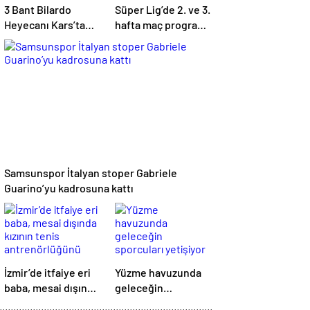
3 Bant Bilardo
Süper Lig’de 2. ve 3.
Heyecanı Kars’ta
hafta maç programı
Başlıyor
açıklandı
Samsunspor İtalyan stoper Gabriele
Guarino’yu kadrosuna kattı
İzmir’de itfaiye eri
Yüzme havuzunda
baba, mesai dışında
geleceğin
kızının tenis
sporcuları yetişiyor