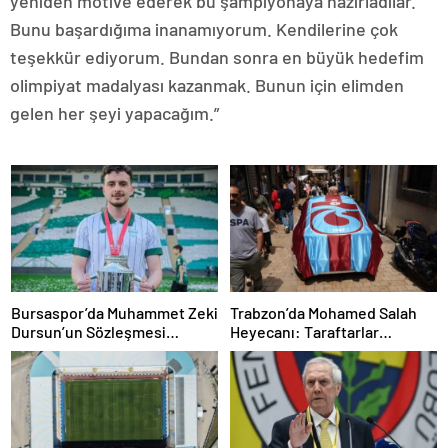
yeniden motive ederek bu şampiyonaya hazırladılar.
Bunu başardığıma inanamıyorum. Kendilerine çok
teşekkür ediyorum. Bundan sonra en büyük hedefim
olimpiyat madalyası kazanmak. Bunun için elimden
gelen her şeyi yapacağım.”
Bursaspor’da Muhammet Zeki
Trabzon’da Mohamed Salah
Dursun’un Sözleşmesi
Heyecanı: Taraftarlar
Uzatıldı ve Boluspor’a
Mağazalara Akın Etti
Kiralandı