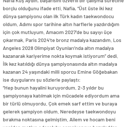
Nafia Kuş Aydın, başarısını özverili bir çalışma sürecine
borçlu olduğunu ifade etti. Nafia, “Üst üste iki kez
dünya şampiyonu olan ilk Türk kadın taekwondocu
oldum. Adımı spor tarihine altın harflerle yazdırdığım
için çok mutluyum. Amacım 2027’de bu sayıyı üçe
çıkarmak. Paris 2024’te bronz madalya kazandım. Los
Angeles 2028 Olimpiyat Oyunları’nda altın madalya
kazanarak kariyerime nokta koymak istiyorum” dedi.
İlk kez katıldığı dünya şampiyonasında altın madalya
kazanan 24 yaşındaki milli sporcu Emine Göğebakan
ise duygularını şu sözlerle paylaştı:
“Hep bunun hayalini kuruyordum. 2-3 yıldır bu
şampiyonaya katılmak için mücadele ediyordum ama
bir türlü olmuyordu. Çok emek sarf ettim ve buraya
gelerek şampiyon oldum. Neredeyse taekwondoyu
bırakma noktasına gelmiştim. Ailem ve hocam beni