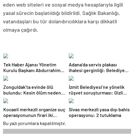
eden web siteleri ve sosyal medya hesaplarıyla ilgili
yasal sürecin başlatıldığı bildirildi. Sağlık Bakanlığı,
vatandaşları bu tür dolandırıcılıklara karşı dikkatli
olmaya çağırdı.
Tek Haber Ajansı Yönetim
Adana’da servis plakası
Kurulu Başkanı Abdurrahim
ihalesi gerginliği: Belediyeye
Solmaz’dan Adıyaman
girmek isteyen gruba
Cumhuriyet Başsavcısı Özgür
müdahale
Zonguldak’ta evinde ölü
İzmit Belediyesi’ne yönelik
Celbek’e Hayırlı Olsun Ziyareti
bulundu: Kesin ölüm nedeni
rüşvet soruşturması: Gizli
otopsiyle belirlenecek
kayıt ve ifade detayları
dosyada
Kocaeli merkezli organize suç
Sivas merkezli yasa dışı bahis
operasyonunun firari iki
operasyonu: 2 tutuklama
şüphelisi yakalandı
Bu yazı yorumlara kapatılmıştır.