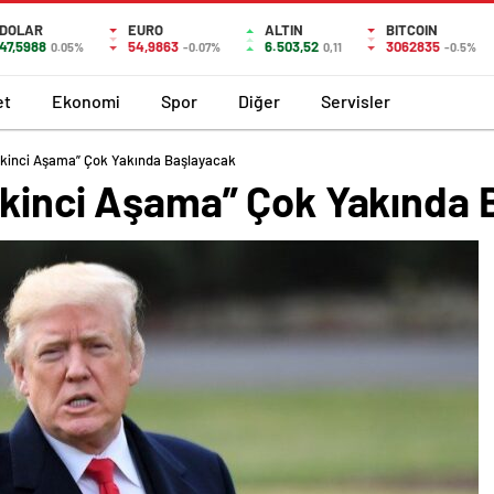
DOLAR
EURO
ALTIN
BITCOIN
47,5988
54,9863
6.503,52
3062835
0.05%
-0.07%
0,11
-0.5%
et
Ekonomi
Spor
Diğer
Servisler
İkinci Aşama” Çok Yakında Başlayacak
İkinci Aşama” Çok Yakında 