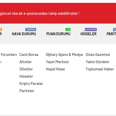
güncel olarak e-postanızdan takip edebilirsiniz !
K
TAHMİNİ
LİG
EKONOMİ
E
R
HAVA DURUMU
PUAN DURUMU
HISSELER
PARI
 Yorumları
Canlı Borsa
Dijitary Ajans & Medya
Sivas Gazetesi
ı
Altınlar
Yayın Merkezi
Yakın Gündem
Dövizler
Hepsi Hisse
Toplumsal Haber
Hisseler
Kripto Paralar
Pariteler