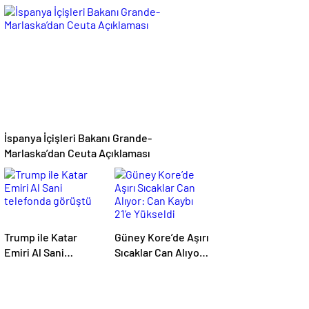
Topçu Mermisi
İhracatı Yasaklandı,
Satışına Onay
6 Şirket Yaptırım
Listesinde
İspanya İçişleri Bakanı Grande-
Marlaska’dan Ceuta Açıklaması
Trump ile Katar
Güney Kore’de Aşırı
Emiri Al Sani
Sıcaklar Can Alıyor:
telefonda görüştü
Can Kaybı 21’e
Yükseldi