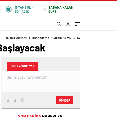
SABAHA KALAN
İSTANBUL
SÜRE
30°
AÇIK
87 kez okundu
|
Güncelleme: 5 Aralık 2025 04:13
Başlayacak
HIZLI YORUM YAP
GÖNDER
SON DAKİKA
HABERLERİ