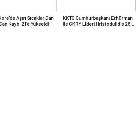
ore’de Aşırı Sıcaklar Can
KKTC Cumhurbaşkanı Erhürman
 Can Kaybı 21’e Yükseldi
ile GKRY Lideri Hristodulidis 26
Ağustos’ta Görüşecek