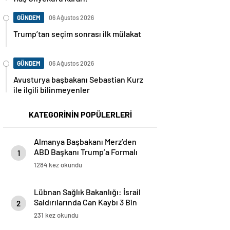
GÜNDEM
06 Ağustos 2026
Trump’tan seçim sonrası ilk mülakat
GÜNDEM
06 Ağustos 2026
Avusturya başbakanı Sebastian Kurz
ile ilgili bilinmeyenler
KATEGORİNİN POPÜLERLERİ
Almanya Başbakanı Merz’den
ABD Başkanı Trump’a Formalı
1
Doğum Günü Kutlaması
1284 kez okundu
Lübnan Sağlık Bakanlığı: İsrail
Saldırılarında Can Kaybı 3 Bin
2
89’a Yükseldi
231 kez okundu