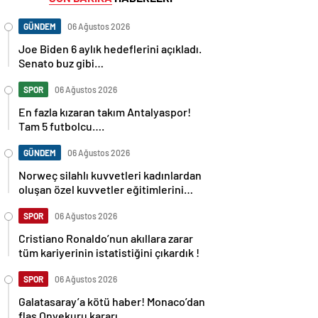
GÜNDEM
06 Ağustos 2026
Joe Biden 6 aylık hedeflerini açıkladı.
Senato buz gibi…
SPOR
06 Ağustos 2026
En fazla kızaran takım Antalyaspor!
Tam 5 futbolcu….
GÜNDEM
06 Ağustos 2026
Norweç silahlı kuvvetleri kadınlardan
oluşan özel kuvvetler eğitimlerini
başlattı.
SPOR
06 Ağustos 2026
Cristiano Ronaldo’nun akıllara zarar
tüm kariyerinin istatistiğini çıkardık !
SPOR
06 Ağustos 2026
Galatasaray’a kötü haber! Monaco’dan
flaş Onyekuru kararı.