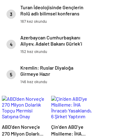
Turan İdeolojisinde Gençlerin
Rolü adlı bilimsel konferans
3
Bakü’ de yapıldı
167 kez okundu
Azerbaycan Cumhurbaşkanı
Aliyev, Adalet Bakanı Gürlek’i
4
Kabul Etti
152 kez okundu
Kremlin: Ruslar Diyaloğa
Girmeye Hazır
5
146 kez okundu
ABD’den Norveç’e
Çin’den ABD’ye
270 Milyon Dolarlık
Misilleme: İHA