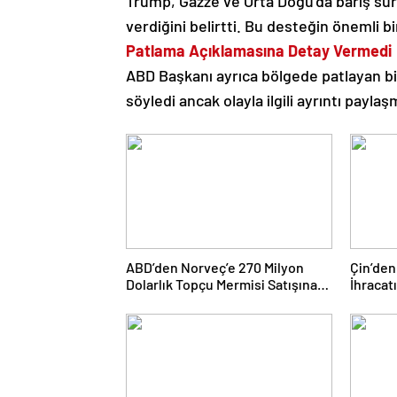
Trump, Gazze ve Orta Doğu’da barış sür
verdiğini belirtti. Bu desteğin önemli b
Patlama Açıklamasına Detay Vermedi
ABD Başkanı ayrıca bölgede patlayan bi
söyledi ancak olayla ilgili ayrıntı paylaş
ABD’den Norveç’e 270 Milyon
Çin’den
Dolarlık Topçu Mermisi Satışına
İhracatı
Onay
Yaptırı