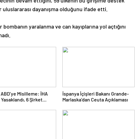
ecinin devam ettiğini, 59 ülkenin bu girişime destek
ir uluslararası dayanışma olduğunu ifade etti.
r bombanın yaralanma ve can kayıplarına yol açtığını
madı.
 ABD’ye Misilleme: İHA
İspanya İçişleri Bakanı Grande-
 Yasaklandı, 6 Şirket
Marlaska’dan Ceuta Açıklaması
m Listesinde