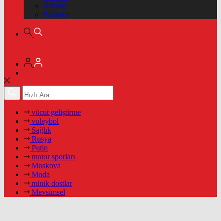
Altınlar
Pariteler
vücut geliştirme
voleybol
Sağlık
Rusya
Putin
motor sporları
Moskova
Moda
minik dostlar
Mevsimsel