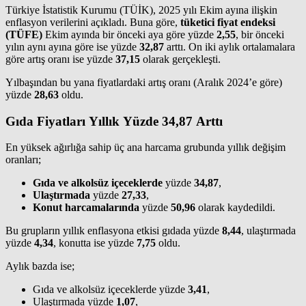
Türkiye İstatistik Kurumu (TÜİK), 2025 yılı Ekim ayına ilişkin
enflasyon verilerini açıkladı. Buna göre,
tüketici fiyat endeksi
(TÜFE)
Ekim ayında bir önceki aya göre yüzde
2,55
, bir önceki
yılın aynı ayına göre ise yüzde
32,87
arttı. On iki aylık ortalamalara
göre artış oranı ise yüzde
37,15
olarak gerçekleşti.
Yılbaşından bu yana fiyatlardaki artış oranı (Aralık 2024’e göre)
yüzde
28,63
oldu.
Gıda Fiyatları Yıllık Yüzde 34,87 Arttı
En yüksek ağırlığa sahip üç ana harcama grubunda yıllık değişim
oranları;
Gıda ve alkolsüz içeceklerde
yüzde
34,87
,
Ulaştırmada
yüzde
27,33
,
Konut harcamalarında
yüzde
50,96
olarak kaydedildi.
Bu grupların yıllık enflasyona etkisi gıdada yüzde
8,44
, ulaştırmada
yüzde
4,34
, konutta ise yüzde
7,75
oldu.
Aylık bazda ise;
Gıda ve alkolsüz içeceklerde yüzde
3,41
,
Ulaştırmada yüzde
1,07
,