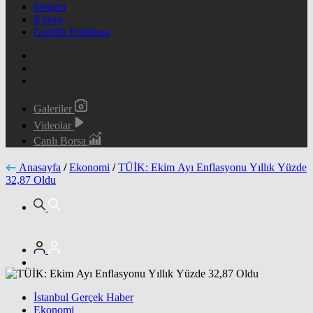
İletişim
Künye
Gizlilik Politikası
Galeriler
Videolar
Canlı Borsa
Anasayfa
/
Ekonomi
/
TÜİK: Ekim Ayı Enflasyonu Yıllık Yüzde
32,87 Oldu
İstanbul Gerçek Haber
Ekonomi