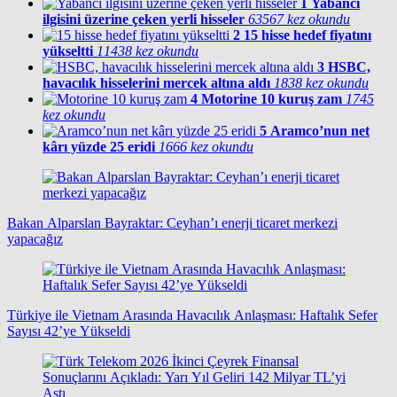
1
Yabancı
ilgisini üzerine çeken yerli hisseler
63567 kez okundu
2
15 hisse hedef fiyatını
yükseltti
11438 kez okundu
3
HSBC,
havacılık hisselerini mercek altına aldı
1838 kez okundu
4
Motorine 10 kuruş zam
1745
kez okundu
5
Aramco’nun net
kârı yüzde 25 eridi
1666 kez okundu
Bakan Alparslan Bayraktar: Ceyhan’ı enerji ticaret merkezi
yapacağız
Türkiye ile Vietnam Arasında Havacılık Anlaşması: Haftalık Sefer
Sayısı 42’ye Yükseldi