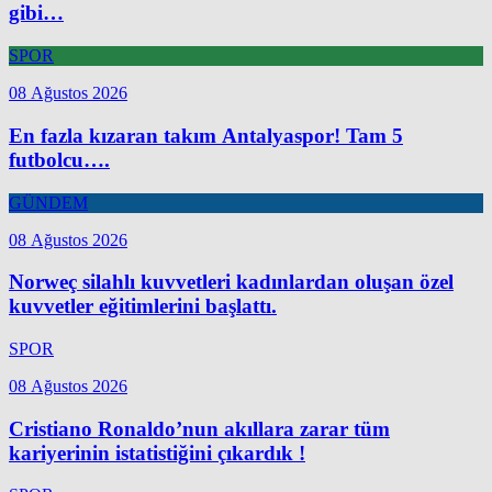
gibi…
SPOR
08 Ağustos 2026
En fazla kızaran takım Antalyaspor! Tam 5
futbolcu….
GÜNDEM
08 Ağustos 2026
Norweç silahlı kuvvetleri kadınlardan oluşan özel
kuvvetler eğitimlerini başlattı.
SPOR
08 Ağustos 2026
Cristiano Ronaldo’nun akıllara zarar tüm
kariyerinin istatistiğini çıkardık !