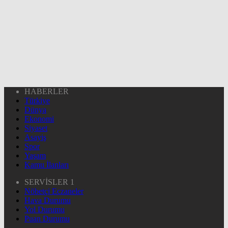
HABERLER
Türkiye
Dünya
Ekonomi
Siyaset
Asayiş
Spor
Yaşam
Kamu İlanları
SERVİSLER 1
Nöbetçi Eczaneler
Hava Durumu
Yol Durumu
Puan Durumu