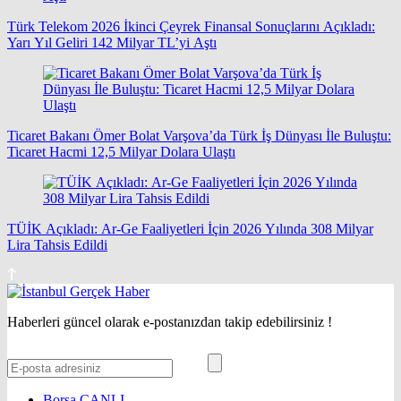
Türk Telekom 2026 İkinci Çeyrek Finansal Sonuçlarını Açıkladı:
Yarı Yıl Geliri 142 Milyar TL’yi Aştı
Ticaret Bakanı Ömer Bolat Varşova’da Türk İş Dünyası İle Buluştu:
Ticaret Hacmi 12,5 Milyar Dolara Ulaştı
TÜİK Açıkladı: Ar-Ge Faaliyetleri İçin 2026 Yılında 308 Milyar
Lira Tahsis Edildi
Haberleri güncel olarak e-postanızdan takip edebilirsiniz !
Borsa
CANLI