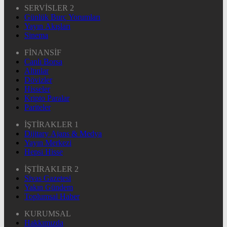
SERVİSLER 2
Günlük Burç Yorumları
Yayın Akışları
Sinema
FİNANSİF
Canlı Borsa
Altınlar
Dövizler
Hisseler
Kripto Paralar
Pariteler
İŞTİRAKLER 1
Dijitary Ajans & Medya
Yayın Merkezi
Hepsi Hisse
İŞTİRAKLER 2
Sivas Gazetesi
Yakın Gündem
Toplumsal Haber
KURUMSAL
Hakkımızda