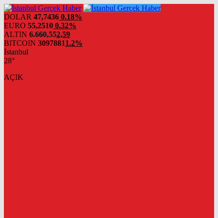
DOLAR
47,7436
0.18%
EURO
55,2510
0.32%
ALTIN
6.660,55
2,59
BITCOIN
3097881
1.2%
İstanbul
28°
AÇIK