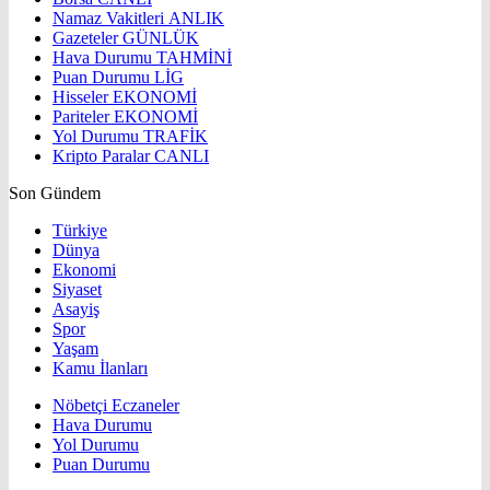
Namaz Vakitleri
ANLIK
Gazeteler
GÜNLÜK
Hava Durumu
TAHMİNİ
Puan Durumu
LİG
Hisseler
EKONOMİ
Pariteler
EKONOMİ
Yol Durumu
TRAFİK
Kripto Paralar
CANLI
Son Gündem
Türkiye
Dünya
Ekonomi
Siyaset
Asayiş
Spor
Yaşam
Kamu İlanları
Nöbetçi Eczaneler
Hava Durumu
Yol Durumu
Puan Durumu