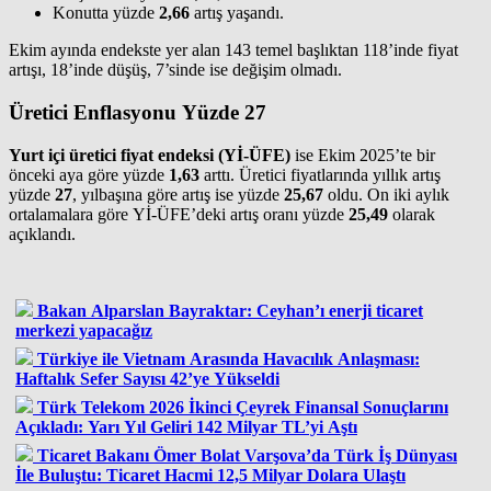
Konutta yüzde
2,66
artış yaşandı.
Ekim ayında endekste yer alan 143 temel başlıktan 118’inde fiyat
artışı, 18’inde düşüş, 7’sinde ise değişim olmadı.
Üretici Enflasyonu Yüzde 27
Yurt içi üretici fiyat endeksi (Yİ-ÜFE)
ise Ekim 2025’te bir
önceki aya göre yüzde
1,63
arttı. Üretici fiyatlarında yıllık artış
yüzde
27
, yılbaşına göre artış ise yüzde
25,67
oldu. On iki aylık
ortalamalara göre Yİ-ÜFE’deki artış oranı yüzde
25,49
olarak
açıklandı.
Bakan Alparslan Bayraktar: Ceyhan’ı enerji ticaret
merkezi yapacağız
Türkiye ile Vietnam Arasında Havacılık Anlaşması:
Haftalık Sefer Sayısı 42’ye Yükseldi
Türk Telekom 2026 İkinci Çeyrek Finansal Sonuçlarını
Açıkladı: Yarı Yıl Geliri 142 Milyar TL’yi Aştı
Ticaret Bakanı Ömer Bolat Varşova’da Türk İş Dünyası
İle Buluştu: Ticaret Hacmi 12,5 Milyar Dolara Ulaştı