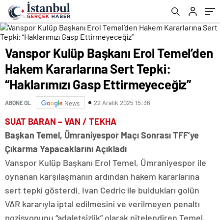
Gasp Ettirmeyeceğiz”
Vanspor Kulüp Başkanı Erol Temel’den
Hakem Kararlarına Sert Tepki:
“Haklarımızı Gasp Ettirmeyeceğiz”
22 Aralık 2025 15:36
ABONE OL
News
SUAT BARAN – VAN / TEKHA
Başkan Temel, Ümraniyespor Maçı Sonrası TFF’ye
Çıkarma Yapacaklarını Açıkladı
Vanspor Kulüp Başkanı Erol Temel, Ümraniyespor ile
oynanan karşılaşmanın ardından hakem kararlarına
sert tepki gösterdi. Ivan Cedric ile buldukları golün
VAR kararıyla iptal edilmesini ve verilmeyen penaltı
pozisyonunu “adaletsizlik” olarak nitelendiren Temel,