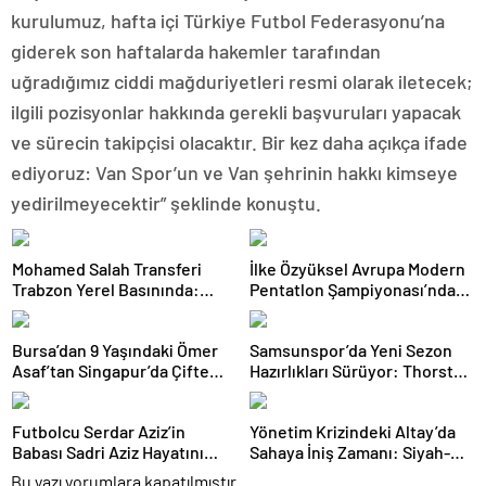
kurulumuz, hafta içi Türkiye Futbol Federasyonu’na
giderek son haftalarda hakemler tarafından
uğradığımız ciddi mağduriyetleri resmi olarak iletecek;
ilgili pozisyonlar hakkında gerekli başvuruları yapacak
ve sürecin takipçisi olacaktır. Bir kez daha açıkça ifade
ediyoruz: Van Spor’un ve Van şehrinin hakkı kimseye
yedirilmeyecektir” şeklinde konuştu.
Mohamed Salah Transferi
İlke Özyüksel Avrupa Modern
Trabzon Yerel Basınında:
Pentatlon Şampiyonası’nda
‘Mısır Kralı Trabzon’da’
Finale Yükseldi
Bursa’dan 9 Yaşındaki Ömer
Samsunspor’da Yeni Sezon
Asaf’tan Singapur’da Çifte
Hazırlıkları Sürüyor: Thorsten
Bronz Madalya
Fink Yönetiminde İdman
Futbolcu Serdar Aziz’in
Yönetim Krizindeki Altay’da
Babası Sadri Aziz Hayatını
Sahaya İniş Zamanı: Siyah-
Kaybetti
Beyazlılar Topbaşı Yapıyor
Bu yazı yorumlara kapatılmıştır.