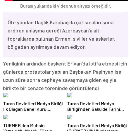
Burası yukarıda ki videonun altyazı örneğidir.
Öte yandan Dağlık Karabağ’da çatışmaları sona
erdiren anlaşma gereği Azerbaycan’a ait
topraklarda bulunan Ermeni siviller ve askerler,
bölgeden ayrılmaya devam ediyor.
Yenilginin ardından başkent Erivan’da istifa etmesi için
günlerce protestolar yapılan Başbakan Paşinyan ise
uzun süre sonra cepheye savaşmaya giden eşiyle
birlikte bir cenaze töreninde görüntülendi.
Turan Devletleri Medya Birliği
Turan Devletleri Medya
İlk Olağan Genel Kurul
Birliği’nden Bakü’de Tarihi
Toplantısını Gerçekleştirdi
Adım
TURMEB’den Muhsin
Turan Devletleri Medya Birliği
Yazıcıoğlu Mesajı: “Onun
(TURMEB) İlk Uluslararası