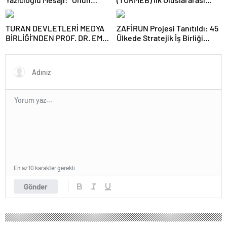
Büyük Birlik İdeali Türk
Medya Buluşmasını Bakü’de
Dünyasına Işık Tutuyor”
Gerçekleştiriyor
TURAN DEVLETLERİ MEDYA
ZAFİRUN Projesi Tanıtıldı: 45
BİRLİĞİ’NDEN PROF. DR. EMİN
Ülkede Stratejik İş Birliği
SERİN’E ZİYARET
Hedefleniyor
En az 10 karakter gerekli
Gönder