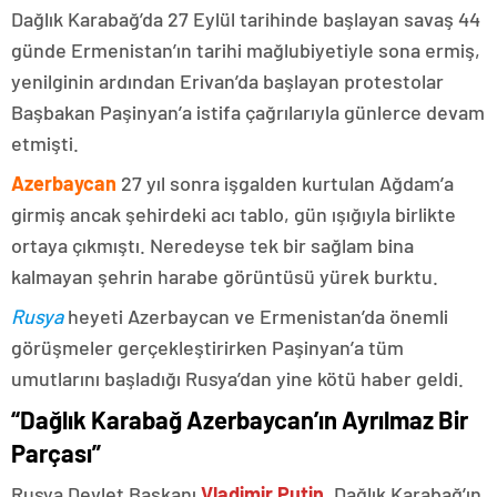
Dağlık Karabağ’da 27 Eylül tarihinde başlayan savaş 44
günde Ermenistan’ın tarihi mağlubiyetiyle sona ermiş,
yenilginin ardından Erivan’da başlayan protestolar
Başbakan Paşinyan’a istifa çağrılarıyla günlerce devam
etmişti.
Azerbaycan
27 yıl sonra işgalden kurtulan Ağdam’a
girmiş ancak şehirdeki acı tablo, gün ışığıyla birlikte
ortaya çıkmıştı. Neredeyse tek bir sağlam bina
kalmayan şehrin harabe görüntüsü yürek burktu.
Rusya
heyeti Azerbaycan ve Ermenistan’da önemli
görüşmeler gerçekleştirirken Paşinyan’a tüm
umutlarını başladığı Rusya’dan yine kötü haber geldi.
“Dağlık Karabağ Azerbaycan’ın Ayrılmaz Bir
Parçası”
Rusya Devlet Başkanı
Vladimir Putin
, Dağlık Karabağ’ın