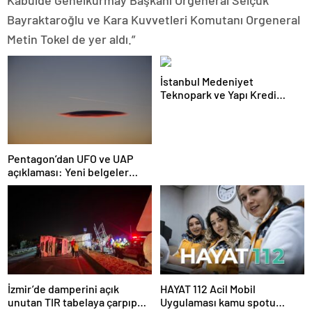
Kabulde Genelkurmay Başkanı Orgeneral Selçuk
Bayraktaroğlu ve Kara Kuvvetleri Komutanı Orgeneral
Metin Tokel de yer aldı.”
İstanbul Medeniyet
Teknopark ve Yapı Kredi
FRWRD’den açık inovasyon
buluşması
Pentagon’dan UFO ve UAP
açıklaması: Yeni belgeler
kamuoyuyla paylaşıldı
İzmir’de damperini açık
HAYAT 112 Acil Mobil
unutan TIR tabelaya çarpıp
Uygulaması kamu spotu