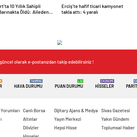
’ta 10 Yıllık Sahipli
Erciş’te hafif ticari kamyonet
arınakta Öldü: Aileden
takla attı: 4 yaralı
ve Soruşturma Talebi
güncel olarak e-postanızdan takip edebilirsiniz !
K
TAHMİNİ
LİG
EKONOMİ
E
R
HAVA DURUMU
PUAN DURUMU
HISSELER
PARI
 Yorumları
Canlı Borsa
Dijitary Ajans & Medya
Sivas Gazetesi
ı
Altınlar
Yayın Merkezi
Yakın Gündem
Dövizler
Hepsi Hisse
Toplumsal Haber
Hisseler