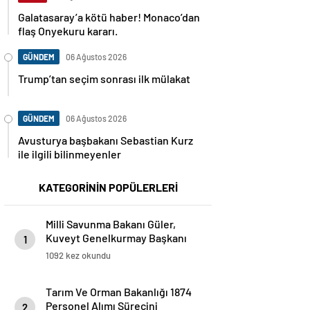
Galatasaray’a kötü haber! Monaco’dan
flaş Onyekuru kararı.
GÜNDEM
06 Ağustos 2026
Trump’tan seçim sonrası ilk mülakat
GÜNDEM
06 Ağustos 2026
Avusturya başbakanı Sebastian Kurz
ile ilgili bilinmeyenler
KATEGORİNİN POPÜLERLERİ
Milli Savunma Bakanı Güler,
Kuveyt Genelkurmay Başkanı
1
Al-Shuraian İle Bir Araya Geldi
1092 kez okundu
Tarım Ve Orman Bakanlığı 1874
Personel Alımı Sürecini
2