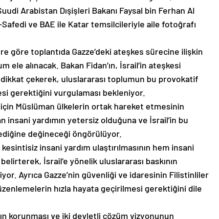
udi Arabistan Dışişleri Bakanı Faysal bin Ferhan Al
afedi ve BAE ile Katar temsilcileriyle aile fotoğrafı
ere göre toplantıda Gazze’deki ateşkes sürecine ilişkin
 ele alınacak. Bakan Fidan’ın, İsrail’in ateşkesi
 dikkat çekerek, uluslararası toplumun bu provokatif
si gerektiğini vurgulaması bekleniyor.
sı için Müslüman ülkelerin ortak hareket etmesinin
 insani yardımın yetersiz olduğuna ve İsrail’in bu
ediğine değineceği öngörülüyor.
esintisiz insani yardım ulaştırılmasının hem insani
lirterek, İsrail’e yönelik uluslararası baskının
or. Ayrıca Gazze’nin güvenliği ve idaresinin Filistinliler
zenlemelerin hızla hayata geçirilmesi gerektiğini dile
ının korunması ve iki devletli çözüm vizyonunun