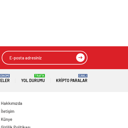
Genel Başkanı
Aileden Otopsi ve
Mahmut Arıkan’ı
Soruşturma Talebi
Kabul Etti
KONOMİ
TRAFİK
CANLI
TELER
YOL DURUMU
KRIPTO PARALAR
Hakkımızda
İletişim
Künye
Gizlilik Politikası