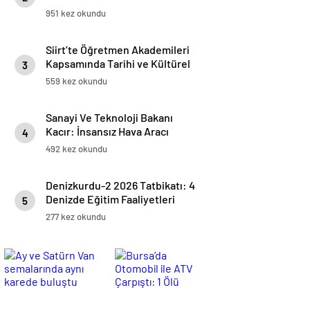
Başlatıyor
951 kez okundu
Siirt’te Öğretmen Akademileri
Kapsamında Tarihi ve Kültürel
3
Miras Gezisi Düzenlendi
559 kez okundu
Sanayi Ve Teknoloji Bakanı
Kacır: İnsansız Hava Aracı
4
Üretiminde Dünya Lideriyiz
492 kez okundu
Denizkurdu-2 2026 Tatbikatı: 4
Denizde Eğitim Faaliyetleri
5
Başarıyla İcra Edildi
277 kez okundu