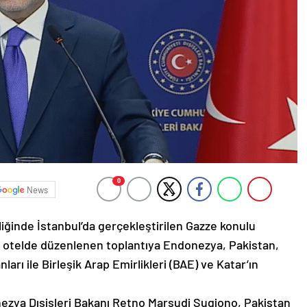
0
News
liğinde İstanbul’da gerçekleştirilen Gazze konulu
ir otelde düzenlenen toplantıya Endonezya, Pakistan,
arı ile Birleşik Arap Emirlikleri (BAE) ve Katar’ın
ezya Dışişleri Bakanı Retno Marsudi Sugiono, Pakistan