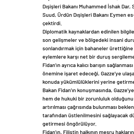
Dışişleri Bakanı Muhammed İshak Dar, Su
Suud, Ürdün Dışişleri Bakanı Eymen es-S
çektirdi.
Diplomatik kaynaklardan edinilen bilgil
son gelişmeler ve bölgedeki insani durum
sonlandırmak için bahaneler ürettiğine
eylemlere karşı net bir duruş sergileme
Fidan’ın ayrıca kalıcı barışın sağlanma
önemine işaret edeceği, Gazze’ye ulaşan
konuda yükümlülüklerini yerine getirm
Bakan Fidan’ın konuşmasında, Gazze’ye k
hem de hukuki bir zorunluluk olduğunu be
artırılması çağrısında bulunması bekleniy
tarafından üstlenilmesini sağlayacak dü
getirmesi öngörülüyor.
Fidan’ın, Filistin halkının meşru haklar