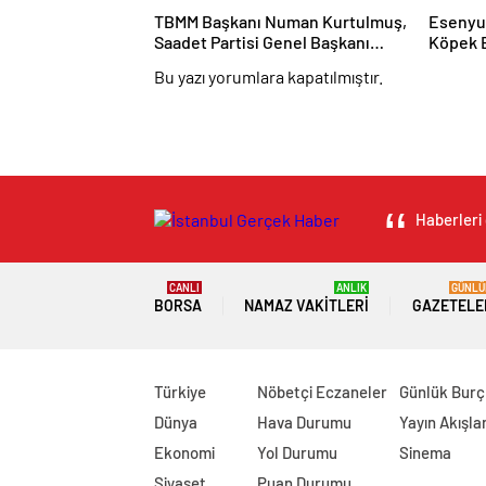
TBMM Başkanı Numan Kurtulmuş,
Esenyurt
Saadet Partisi Genel Başkanı
Köpek B
Mahmut Arıkan’ı Kabul Etti
Otopsi 
Bu yazı yorumlara kapatılmıştır.
Haberleri 
CANLI
ANLIK
GÜNLÜ
BORSA
NAMAZ VAKITLERI
GAZETELE
Türkiye
Nöbetçi Eczaneler
Günlük Burç
Dünya
Hava Durumu
Yayın Akışlar
Ekonomi
Yol Durumu
Sinema
Siyaset
Puan Durumu