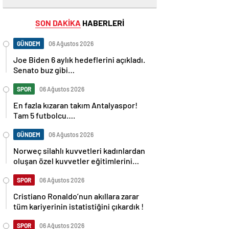
SON DAKİKA
HABERLERİ
GÜNDEM
06 Ağustos 2026
Joe Biden 6 aylık hedeflerini açıkladı.
Senato buz gibi…
SPOR
06 Ağustos 2026
En fazla kızaran takım Antalyaspor!
Tam 5 futbolcu….
GÜNDEM
06 Ağustos 2026
Norweç silahlı kuvvetleri kadınlardan
oluşan özel kuvvetler eğitimlerini
başlattı.
SPOR
06 Ağustos 2026
Cristiano Ronaldo’nun akıllara zarar
tüm kariyerinin istatistiğini çıkardık !
SPOR
06 Ağustos 2026