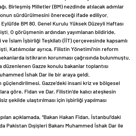
, Birleşmiş Milletler (BM) nezdinde atılacak adımlar
onun sürdürülmesini önereceği ifade ediliyor.
3 Eylül’de BM 80. Genel Kurulu Yüksek Düzeyli Haftası
şti. O görüşmenin ardından yayımlanan bildiride,
i ve İslam İşbirliği Teşkilatı (İİT) çerçevesinde kapsamlı
şti. Katılımcılar ayrıca, Filistin Yönetimi’nin reform
mekanlarda istikrarın korunması çağrısında bulunmuştu.
da düzenlenen Gazze konulu bakanlar toplantısı
uhammed İshak Dar ile bir araya geldi.
n güçlendirilmesi, Gazze’deki insani kriz ve bölgesel
ara göre, Fidan ve Dar, Filistin’de kalıcı ateşkesin
iz şekilde ulaştırılması için işbirliği yapılması
ılan açıklamada, “Bakan Hakan Fidan, İstanbul’daki
nda Pakistan Dışişleri Bakanı Muhammed İshak Dar ile