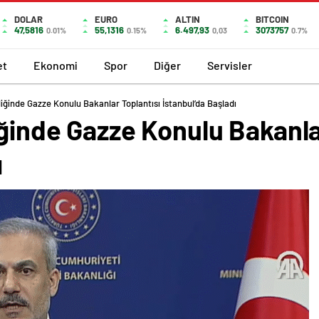
DOLAR
EURO
ALTIN
BITCOIN
47,5816
55,1316
6.497,93
3073757
0.01%
0.15%
0,03
0.7%
et
Ekonomi
Spor
Diğer
Servisler
liğinde Gazze Konulu Bakanlar Toplantısı İstanbul’da Başladı
iğinde Gazze Konulu Bakanla
ı