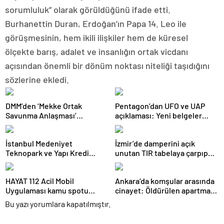
sorumluluk” olarak görüldüğünü ifade etti.
Burhanettin Duran, Erdoğan’ın Papa 14. Leo ile
görüşmesinin, hem ikili ilişkiler hem de küresel
ölçekte barış, adalet ve insanlığın ortak vicdanı
açısından önemli bir dönüm noktası niteliği taşıdığını
sözlerine ekledi.
DMM’den ‘Mekke Ortak
Pentagon’dan UFO ve UAP
Savunma Anlaşması’
açıklaması: Yeni belgeler
iddialarına yalanlama
kamuoyuyla paylaşıldı
İstanbul Medeniyet
İzmir’de damperini açık
Teknopark ve Yapı Kredi
unutan TIR tabelaya çarpıp
FRWRD’den açık inovasyon
devrildi: 1 yaralı
buluşması
HAYAT 112 Acil Mobil
Ankara’da komşular arasında
Uygulaması kamu spotu
cinayet: Öldürülen apartman
yayında: 800 bin indirmeyi
yöneticisi son yolculuğuna
Bu yazı yorumlara kapatılmıştır.
aştı
uğurlandı