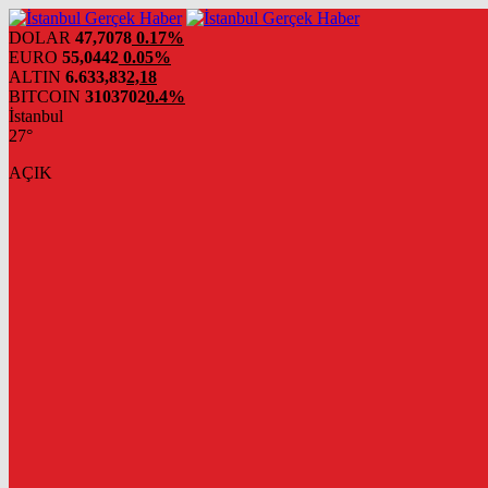
DOLAR
47,7078
0.17%
EURO
55,0442
0.05%
ALTIN
6.633,83
2,18
BITCOIN
3103702
0.4%
İstanbul
27°
AÇIK