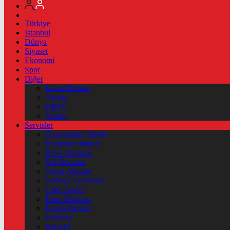
Türkiye
İstanbul
Dünya
Siyaset
Ekonomi
Spor
Diğer
Kamu İlanları
Asayiş
Eğitim
Yaşam
Servisler
Vizyondaki Filmler
Haftanin Filmleri
Hava Durumu
Yol Durumu
Yayın Akışları
Nöbetçi Eczaneler
Canlı Borsa
Puan Durumu
Kripto Paralar
Dövizler
Hisseler