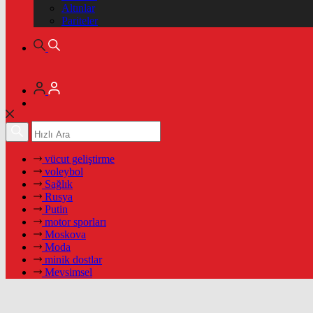
Altınlar
Pariteler
vücut geliştirme
voleybol
Sağlık
Rusya
Putin
motor sporları
Moskova
Moda
minik dostlar
Mevsimsel