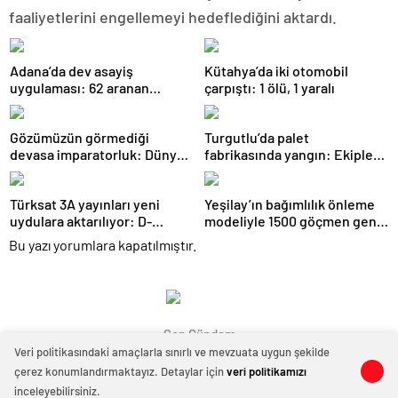
faaliyetlerini engellemeyi hedeflediğini aktardı.
Adana’da dev asayiş
Kütahya’da iki otomobil
uygulaması: 62 aranan
çarpıştı: 1 ölü, 1 yaralı
şüpheli yakalandı
Gözümüzün görmediği
Turgutlu’da palet
devasa imparatorluk: Dünya
fabrikasında yangın: Ekipler
gerçekten mantarların mı?
müdahale etti
Türksat 3A yayınları yeni
Yeşilay’ın bağımlılık önleme
uydulara aktarılıyor: D-
modeliyle 1500 göçmen genç
Smart’tan kritik uyarı
güvenli geleceğe hazırlandı
Bu yazı yorumlara kapatılmıştır.
Son Gündem
Veri politikasındaki amaçlarla sınırlı ve mevzuata uygun şekilde
çerez konumlandırmaktayız. Detaylar için
veri politikamızı
0
0
inceleyebilirsiniz.